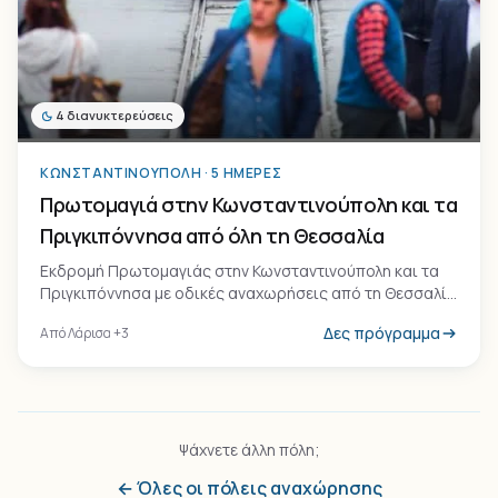
4 διανυκτερεύσεις
ΚΩΝΣΤΑΝΤΙΝΟΎΠΟΛΗ · 5 ΗΜΈΡΕΣ
Πρωτομαγιά στην Κωνσταντινούπολη και τα
Πριγκιπόννησα από όλη τη Θεσσαλία
Εκδρομή Πρωτομαγιάς στην Κωνσταντινούπολη και τα
Πριγκιπόννησα με οδικές αναχωρήσεις από τη Θεσσαλία
(Λάρισα, Βόλο, Καρδίτσα, Τρίκαλα). Μια καλή αφορμή να
Δες πρόγραμμα
Από Λάρισα +3
συνδυάσεις ιστορικό περίπατο στην Πόλη με μια ήρεμη
μέρα στα νησιά της Προποντίδας.
Ψάχνετε άλλη πόλη;
← Όλες οι πόλεις αναχώρησης