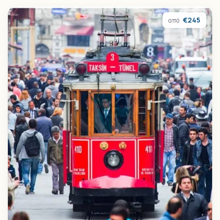
€245
από