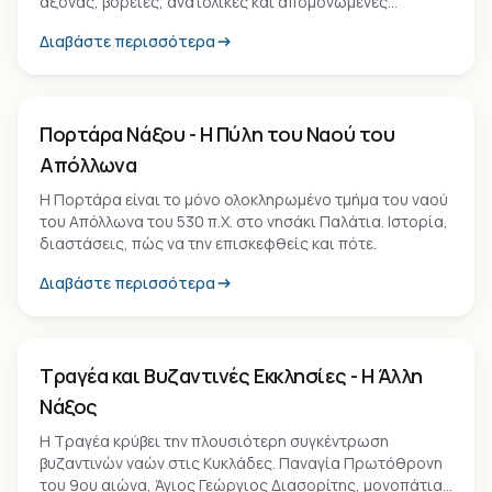
άξονας, βόρειες, ανατολικές και απομονωμένες
παραλίες.
Διαβάστε περισσότερα
Μνημείο
Πορτάρα Νάξου - Η Πύλη του Ναού του
Απόλλωνα
Η Πορτάρα είναι το μόνο ολοκληρωμένο τμήμα του ναού
του Απόλλωνα του 530 π.Χ. στο νησάκι Παλάτια. Ιστορία,
διαστάσεις, πώς να την επισκεφθείς και πότε.
Διαβάστε περισσότερα
Εμπειρία
Τραγέα και Βυζαντινές Εκκλησίες - Η Άλλη
Νάξος
Η Τραγέα κρύβει την πλουσιότερη συγκέντρωση
βυζαντινών ναών στις Κυκλάδες. Παναγία Πρωτόθρονη
του 9ου αιώνα, Άγιος Γεώργιος Διασορίτης, μονοπάτια