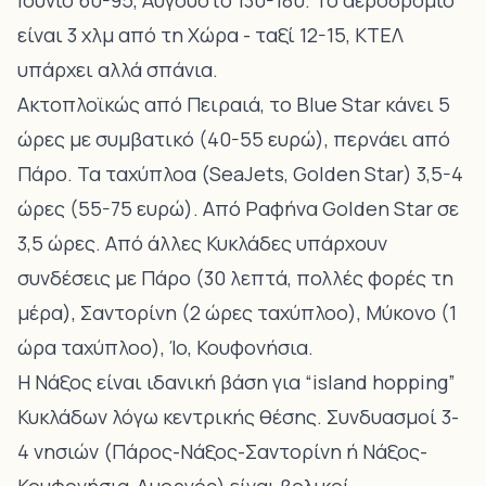
Ιούνιο 60-95, Αύγουστο 130-180. Το αεροδρόμιο
είναι 3 χλμ από τη Χώρα - ταξί 12-15, ΚΤΕΛ
υπάρχει αλλά σπάνια.
Ακτοπλοϊκώς από Πειραιά, το Blue Star κάνει 5
ώρες με συμβατικό (40-55 ευρώ), περνάει από
Πάρο. Τα ταχύπλοα (SeaJets, Golden Star) 3,5-4
ώρες (55-75 ευρώ). Από Ραφήνα Golden Star σε
3,5 ώρες. Από άλλες Κυκλάδες υπάρχουν
συνδέσεις με Πάρο (30 λεπτά, πολλές φορές τη
μέρα), Σαντορίνη (2 ώρες ταχύπλοο), Μύκονο (1
ώρα ταχύπλοο), Ίο, Κουφονήσια.
Η Νάξος είναι ιδανική βάση για “island hopping”
Κυκλάδων λόγω κεντρικής θέσης. Συνδυασμοί 3-
4 νησιών (Πάρος-Νάξος-Σαντορίνη ή Νάξος-