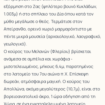
εξόρμηση στο Ζας (ψηλότερο βουνό Κυκλάδων,
1.003μ) ή στο σπήλαιο του Δία όπου κατά τον
μύθο μεγάλωσε ο θεός. Τερμάτισε στον
Απείρανθο
, ορεινό χωριό μαρμαρόχτιστο με
πέντε μικρά μουσεία (αρχαιολογικό, λαογραφικό,
γεωλογικό).
Ο
κούρος του Μελανών (Φλερίου)
βρίσκεται
ανάμεσα σε αμπέλια και χωράφια -
μισοτελειωμένος, μήκους 6,4μ, παρατημένος
στο λατομείο του 7ου αιώνα π.Χ. Επίσκεψη
δωρεάν, ατμόσφαιρα μαγική. Ο
κούρος του
Απολλώνα
, ακόμα μεγαλύτερος (10,7μ), είναι στο
βορειοανατολικό άκρο, 1 ώρα οδήγηση από τη
Χώρα, σε ένα εγκαταλελειμμένο λατομείο.