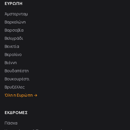
ΕΥΡΏΠΗ
Άμστερνταμ
Βαρκελώνη
Βαρσοβία
Βελιγράδι
Βενετία
Βερολίνο
Βιέννη
Βουδαπέστη
Βουκουρέστι
Βρυξέλλες
Όλη η Ευρώπη →
ΕΚΔΡΟΜΈΣ
Πάσχα