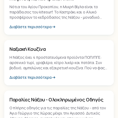
Νότια του Αγίου Προκοπίου, η Μικρή Βίγλα είναι το
παράδεισος του kitesurf. Το Καστράκι και ο Αλυκό
προσφέρουν το κεδρόδασος της Νάξου - μοναδικό
τοπίο στις Κυκλάδες.
Διαβάστε περισσότερα
Εμπειρία
Ναξιακή Κουζίνα
Η Νάξος έχει 4 προστατευόμενα προϊόντα ΠΟΠ/ΠΓΕ:
αρσενικό τυρί, γραβιέρα, κίτρο λικέρ και πατάτα. Συν
βοδινό, αμπελώνες και εξαιρετική κουζίνα. Πού να φας
στη Νάξο.
Διαβάστε περισσότερα
Παραλία
Παραλίες Νάξου - Ολοκληρωμένος Οδηγός
Ο πλήρης οδηγός για τις παραλίες της Νάξου - από τον
Άγιο Γεώργιο της Χώρας μέχρι την Αγιασσό. Δυτικός