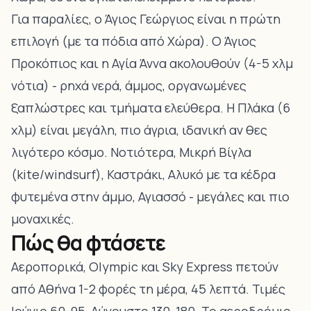
Για
παραλίες
, ο Άγιος Γεώργιος είναι η πρώτη
επιλογή (με τα πόδια από Χώρα). Ο
Άγιος
Προκόπιος και η Αγία Άννα
ακολουθούν (4-5 χλμ
νότια) - ρηχά νερά, άμμος, οργανωμένες
ξαπλώστρες και τμήματα ελεύθερα. Η Πλάκα (6
χλμ) είναι μεγάλη, πιο άγρια, ιδανική αν θες
λιγότερο κόσμο. Νοτιότερα,
Μικρή Βίγλα
(kite/windsurf), Καστράκι, Αλυκό
με τα κέδρα
φυτεμένα στην άμμο, Αγιασσό - μεγάλες και πιο
μοναχικές.
Πώς θα φτάσετε
Αεροπορικά, Olympic και Sky Express πετούν
από Αθήνα 1-2 φορές τη μέρα, 45 λεπτά. Τιμές