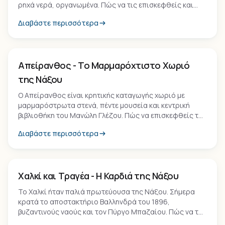
ρηχά νερά, οργανωμένα. Πώς να τις επισκεφθείς και
πού να μείνεις.
Διαβάστε περισσότερα
Οικισμός
Απείρανθος - Το Μαρμαρόχτιστο Χωριό
της Νάξου
Ο Απείρανθος είναι κρητικής καταγωγής χωριό με
μαρμαρόστρωτα στενά, πέντε μουσεία και κεντρική
βιβλιοθήκη του Μανώλη Γλέζου. Πώς να επισκεφθείς το
ομορφότερο ορεινό χωριό της Νάξου.
Διαβάστε περισσότερα
Οικισμός
Χαλκί και Τραγέα - Η Καρδιά της Νάξου
Το Χαλκί ήταν παλιά πρωτεύουσα της Νάξου. Σήμερα
κρατά το αποστακτήριο Βαλληνδρά του 1896,
βυζαντινούς ναούς και τον Πύργο Μπαζαίου. Πώς να το
επισκεφθείς.