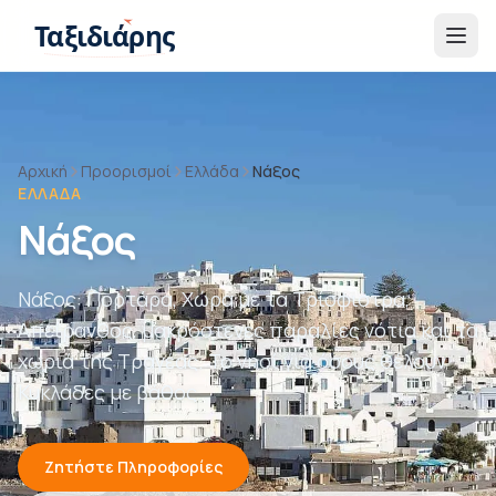
Παράβλεψη στο περιεχόμενο
Ταξιδιάρης
Αρχική
Προορισμοί
Ελλάδα
Νάξος
ΕΛΛΆΔΑ
Νάξος
Νάξος: Πορτάρα, Χώρα με τα Τρίσφιστρα,
Απείρανθος, μακρόστενες παραλίες νότια και τα
χωριά της Τραγέας. Το νησί για όσους θέλουν
Κυκλάδες με βάθος.
Ζητήστε Πληροφορίες