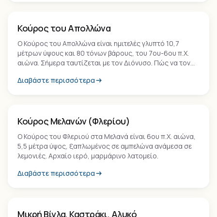
Μνημείο
Κούρος του Απολλώνα
Ο Κούρος του Απολλώνα είναι ημιτελές γλυπτό 10,7
μέτρων ύψους και 80 τόνων βάρους, του 7ου-6ου π.Χ.
αιώνα. Σήμερα ταυτίζεται με τον Διόνυσο. Πώς να τον
δεις στο βόρειο άκρο της Νάξου.
Διαβάστε περισσότερα
Μνημείο
Κούρος Μελανών (Φλερίου)
Ο Κούρος του Φλεριού στα Μελανά είναι 6ου π.Χ. αιώνα,
5,5 μέτρα ύψος, ξαπλωμένος σε αμπελώνα ανάμεσα σε
λεμονιές. Αρχαίο ιερό, μαρμάρινο λατομείο.
Διαβάστε περισσότερα
Παραλία
Μικρή Βίγλα, Καστράκι, Αλυκό