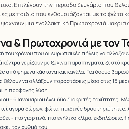
τικά. Επιλέγουν την περίοδο ζευγάρια που θέλο
ες με παιδιά που ενθουσιάζονται με τα φώτα κα
υ ψάχνουν μια εναλλακτική Πρωτοχρονιά μακριά 
να & Πρωτοχρονιά με τον Τ
ή του χρόνου που οι ευρωπαϊκές πόλεις να αλλάζουν
ά κέντρα γεμίζουν με ξύλινα παραπήγματα, ζεστό κρ
ς από ψημένα κάστανα και κανέλα. Για όσους βαριούν
ς θέλουν να αλλάξουν παραστάσεις μέσα στις 15 μέρ
αι η προφανής λύση.
ίου - 6 Ιανουαρίου έχει δύο διακριτές ταχύτητες. Μ
τεί αγορά δώρων, φώτα, παιδικές δραστηριότητες.
ζει - πιο γιορτινό, πιο ενήλικο κλίμα, εκδηλώσεις, f
ίσκει τον ρυθμό του.