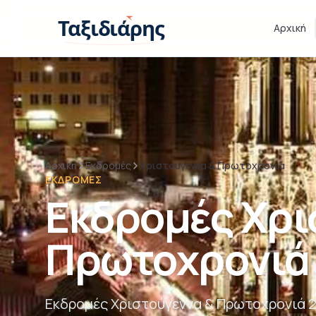
Παράβλεψη στο περιεχόμενο
Ταξιδιάρης
Αρχική
Αρχική
Εκδρομές
Χριστούγεννα & Πρωτοχρονιά
ΕΚΔΡΟΜΈΣ
Εκδρομές Χρι
Πρωτοχρονιά
Εκδρομές Χριστούγεννα & Πρωτοχρονιά 2