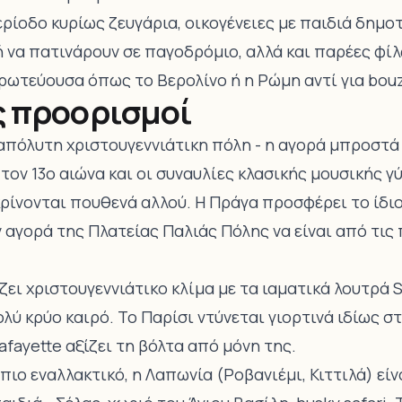
ρίοδο κυρίως ζευγάρια, οικογένειες με παιδιά δημο
 ή να πατινάρουν σε παγοδρόμιο, αλλά και παρέες φ
ρωτεύουσα όπως το Βερολίνο ή η Ρώμη αντί για bouz
ς προορισμοί
απόλυτη χριστουγεννιάτικη πόλη - η αγορά μπροστά 
ον 13ο αιώνα και οι συναυλίες κλασικής μουσικής γ
ρίνονται πουθενά αλλού. Η Πράγα προσφέρει το ίδιο
ν αγορά της Πλατείας Παλιάς Πόλης να είναι από τι
ι χριστουγεννιάτικο κλίμα με τα ιαματικά λουτρά S
λύ κρύο καιρό. Το Παρίσι ντύνεται γιορτινά ιδίως στ
afayette αξίζει τη βόλτα από μόνη της.
 πιο εναλλακτικό, η Λαπωνία (Ροβανιέμι, Κιττιλά) εί