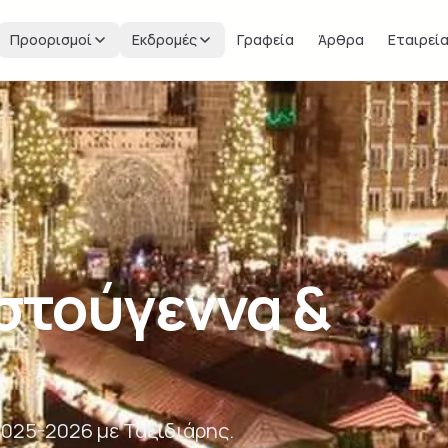
Προορισμοί
Εκδρομές
Γραφεία
Άρθρα
Εταιρεί
στούγεννα &
025-2026 με Ταξιδιάρης.