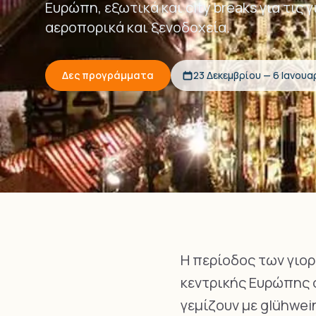
Ευρώπη, εξωτικά και city breaks για τις
αεροπορικά και ξενοδοχεία.
Δες προγράμματα
23 Δεκεμβρίου — 6 Ιανουα
Η περίοδος των γιορτ
κεντρικής Ευρώπης σ
γεμίζουν με glühwei