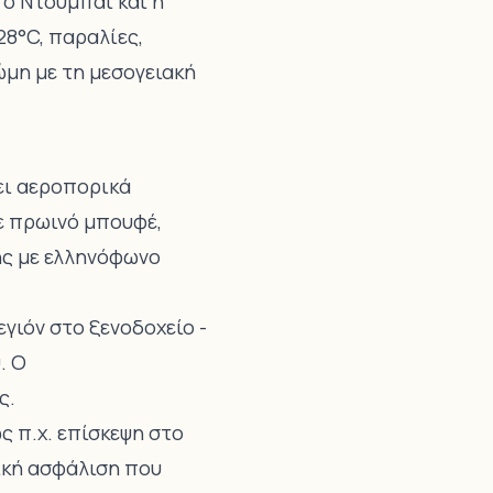
 Το Ντουμπάι και η
28°C, παραλίες,
ώμη με τη μεσογειακή
ει αεροπορικά
με πρωινό μπουφέ,
ης με ελληνόφωνο
ιόν στο ξενοδοχείο -
. Ο
ς.
ς π.χ. επίσκεψη στο
ική ασφάλιση που