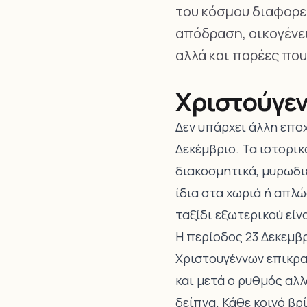
του κόσμου διαφορε
απόδραση, οικογένει
αλλά και παρέες πο
Χριστούγεν
Δεν υπάρχει άλλη εποχ
Δεκέμβριο. Τα ιστορικ
διακοσμητικά, μυρωδιέ
ίδια στα χωριά ή απλώ
ταξίδι εξωτερικού είν
Η περίοδος 23 Δεκεμβρ
Χριστουγέννων επικρα
και μετά ο ρυθμός αλλά
δείπνα. Κάθε κοινό βρ