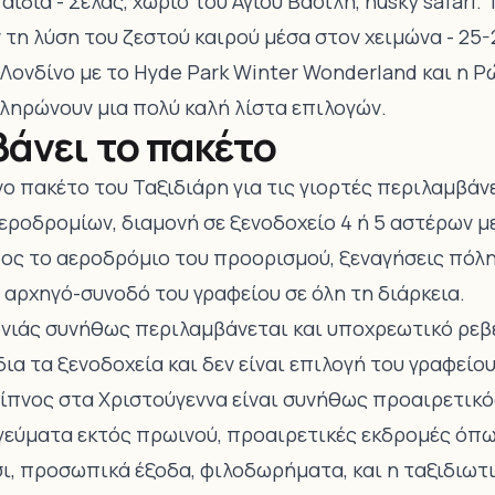
αιδιά - Σέλας, χωριό του Άγιου Βασίλη, husky safari.
τη λύση του ζεστού καιρού μέσα στον χειμώνα - 25-
 Λονδίνο με το Hyde Park Winter Wonderland και η Ρ
ηρώνουν μια πολύ καλή λίστα επιλογών.
βάνει το πακέτο
ο πακέτο του Ταξιδιάρη για τις γιορτές περιλαμβάν
αεροδρομίων, διαμονή σε ξενοδοχείο 4 ή 5 αστέρων 
ος το αεροδρόμιο του προορισμού, ξεναγήσεις πόλ
 αρχηγό-συνοδό του γραφείου σε όλη τη διάρκεια.
ιάς συνήθως περιλαμβάνεται και υποχρεωτικό ρεβεγ
δια τα ξενοδοχεία και δεν είναι επιλογή του γραφείου
είπνος στα Χριστούγεννα είναι συνήθως προαιρετικό
γεύματα εκτός πρωινού, προαιρετικές εκδρομές όπω
ι, προσωπικά έξοδα, φιλοδωρήματα, και η ταξιδιωτ