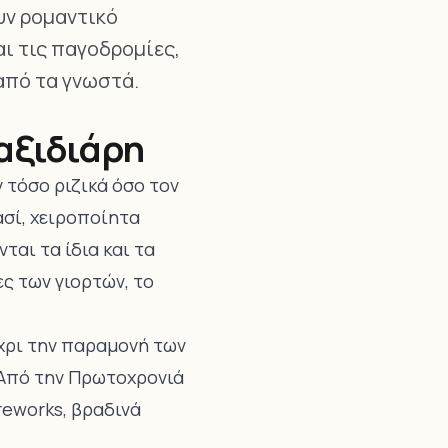
υν ρομαντικό
ι τις παγοδρομίες,
από τα γνωστά.
αξιδιάρη
 τόσο ριζικά όσο τον
ασί, χειροποίητα
ται τα ίδια και τα
ες των γιορτών, το
έχρι την παραμονή των
 Από την Πρωτοχρονιά
ireworks, βραδινά