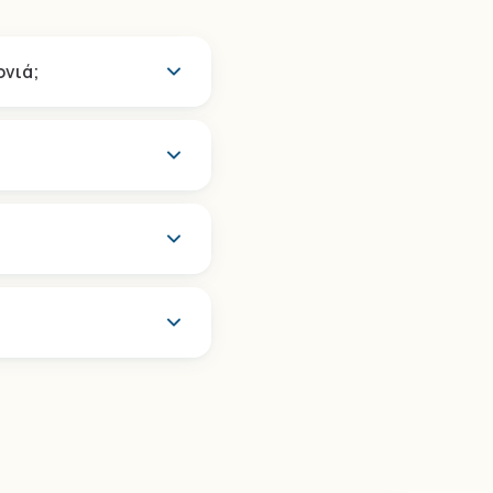
ονιά;