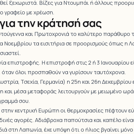
θεί ξεχωριστά. Βίζες για Ντουμπάι ή άλλους προορι
ο γραφείο με χρέωση.
για την κράτησή σας
ιστούγεννα και Πρωτοχρονιά το καλύτερο παράθυρο τι
α Νοεμβρίου τα εισιτήρια σε προορισμούς όπως η Λ
σιαστεί.
ία επιστροφής. Η επιστροφή στις 2 ή 3 Ιανουαρίου 
υ, όταν όλοι προσπαθούν να γυρίσουν ταυτόχρονα.
υστρία, Τσεχία, Γερμανία) η 25η και 26η Δεκεμβρίου 
η και μέσα μεταφοράς λειτουργούν με μειωμένο ωράρ
γραμμά σου.
στην κεντρική Ευρώπη οι θερμοκρασίες πέφτουν εύ
αδινές αγορές. Αδιάβροχα παπούτσια και καπέλο είν
ιδιά στη Λαπωνία, έχε υπόψη ότι ο ήλιος βγαίνει μόνο