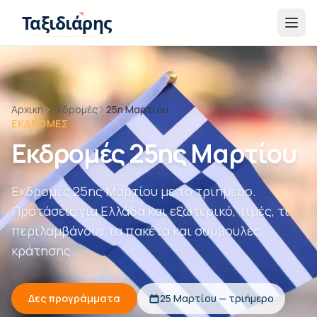
Παράβλεψη στο περιεχόμενο
Ταξιδιάρης
Αρχική
Εκδρομές
25η Μαρτίου
ΕΚΔΡΟΜΈΣ
Εκδρομές 25ης Μαρτίου
Εκδρομές 25ης Μαρτίου με το τριήμερο.
Προτάσεις για Ελλάδα και εξωτερικό, τιμές, τι
περιλαμβάνουν τα πακέτα και συμβουλές
κράτησης.
Δες προγράμματα
25 Μαρτίου — τριήμερο