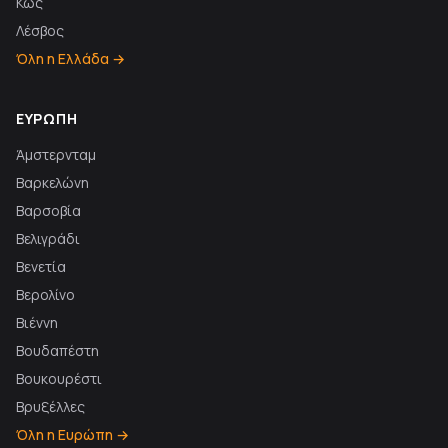
Κως
Λέσβος
Όλη η Ελλάδα →
ΕΥΡΏΠΗ
Άμστερνταμ
Βαρκελώνη
Βαρσοβία
Βελιγράδι
Βενετία
Βερολίνο
Βιέννη
Βουδαπέστη
Βουκουρέστι
Βρυξέλλες
Όλη η Ευρώπη →