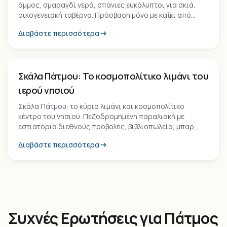
άμμος, σμαραγδί νερά, σπάνιες ευκάλυπτοι για σκιά,
οικογενειακή ταβέρνα. Πρόσβαση μόνο με καΐκι από
Σκάλα ή με 25 λεπτά πεζοπορία από Διακόφτι.
Διαβάστε περισσότερα
Οικισμός
Σκάλα Πάτμου: Το κοσμοπολίτικο λιμάνι του
ιερού νησιού
Σκάλα Πάτμου: το κύριο λιμάνι και κοσμοπολίτικο
κέντρο του νησιού. Πεζοδρομημένη παραλιακή με
εστιατόρια διεθνούς προβολής, βιβλιοπωλεία, μπαρ,
καταστήματα τέχνης και ηλεκτρισμένη ατμόσφαιρα
Διαβάστε περισσότερα
Ιουλίου-Αυγούστου.
Συχνές Ερωτήσεις για Πάτμος