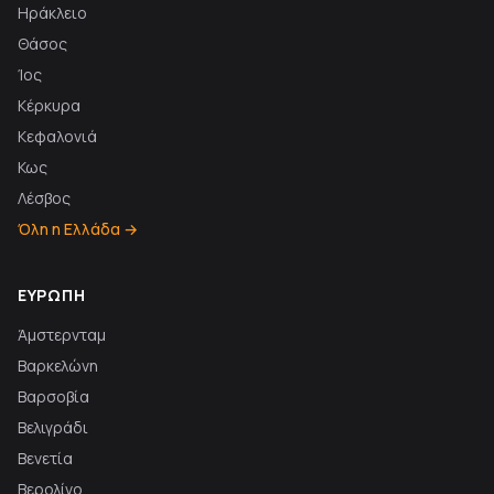
Ηράκλειο
Θάσος
Ίος
Κέρκυρα
Κεφαλονιά
Κως
Λέσβος
Όλη η Ελλάδα →
ΕΥΡΏΠΗ
Άμστερνταμ
Βαρκελώνη
Βαρσοβία
Βελιγράδι
Βενετία
Βερολίνο