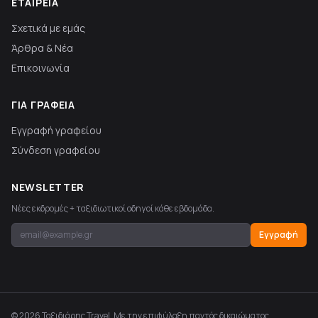
ΕΤΑΙΡΕΊΑ
Σχετικά με εμάς
Άρθρα & Νέα
Επικοινωνία
ΓΙΑ ΓΡΑΦΕΊΑ
Εγγραφή γραφείου
Σύνδεση γραφείου
NEWSLETTER
Νέες εκδρομές + ταξιδιωτικοί οδηγοί κάθε εβδομάδα.
Εγγραφή
© 2026 Ταξιδιάρης Travel. Με την επιφύλαξη παντός δικαιώματος.