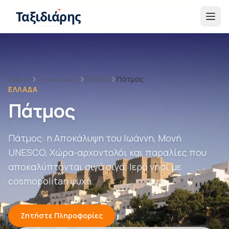
Παράβλεψη στο περιεχόμενο
Ταξιδιάρης
Αρχική
Προορισμοί
Ελλάδα
Πάτμος
ΕΛΛΆΔΑ
Πάτμος
Πάτμος: η Αποκάλυψη του Ιωάννη, Μονή
UNESCO, Χώρα-αρχοντολόι και παραλίες που
αποκαλύπτονται σιγά σιγά. Ιερό νησί με
cosmopolitan ψυχή.
Ζητήστε Πληροφορίες