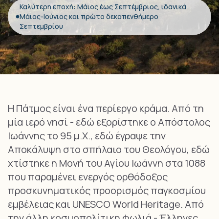
Καλύτερη εποχή: Μάιος έως Σεπτέμβριος, ιδανικά
Μάιος-Ιούνιος και πρώτο δεκαπενθήμερο
Σεπτεμβρίου
Η Πάτμος είναι ένα περίεργο κράμα. Από τη
μία ιερό νησί - εδώ εξορίστηκε ο Απόστολος
Ιωάννης το 95 μ.Χ., εδώ έγραψε την
Αποκάλυψη στο σπήλαιο του Θεολόγου, εδώ
χτίστηκε η Μονή του Αγίου Ιωάννη στα 1088
που παραμένει ενεργός ορθόδοξος
προσκυνηματικός προορισμός παγκοσμίου
εμβέλειας και UNESCO World Heritage. Από
την άλλη κοσμοπολίτικη φωλιά - Έλληνες