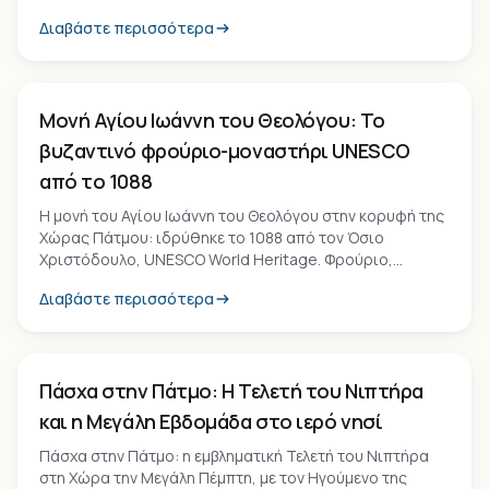
κρυστάλλινα νερά. Η απόδραση που σου θυμίζει την
Διαβάστε περισσότερα
Ελλάδα των '80s.
Μνημείο
Μονή Αγίου Ιωάννη του Θεολόγου: Το
βυζαντινό φρούριο-μοναστήρι UNESCO
από το 1088
Η μονή του Αγίου Ιωάννη του Θεολόγου στην κορυφή της
Χώρας Πάτμου: ιδρύθηκε το 1088 από τον Όσιο
Χριστόδουλο, UNESCO World Heritage. Φρούριο,
βιβλιοθήκη με 900 χειρόγραφα και 13.000 έγγραφα,
Διαβάστε περισσότερα
βυζαντινές τοιχογραφίες.
Εμπειρία
Πάσχα στην Πάτμο: Η Τελετή του Νιπτήρα
και η Μεγάλη Εβδομάδα στο ιερό νησί
Πάσχα στην Πάτμο: η εμβληματική Τελετή του Νιπτήρα
στη Χώρα την Μεγάλη Πέμπτη, με τον Ηγούμενο της