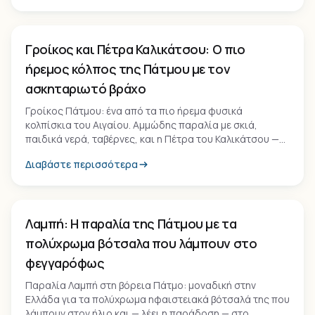
Παραλία
Γροίκος και Πέτρα Καλικάτσου: Ο πιο
ήρεμος κόλπος της Πάτμου με τον
ασκηταριωτό βράχο
Γροίκος Πάτμου: ένα από τα πιο ήρεμα φυσικά
κολπίσκια του Αιγαίου. Αμμώδης παραλία με σκιά,
παιδικά νερά, ταβέρνες, και η Πέτρα του Καλικάτσου —
ένας μεγαλόπρεπος ασκηταριωτός βράχος του 14ου
Διαβάστε περισσότερα
αιώνα.
Παραλία
Λαμπή: Η παραλία της Πάτμου με τα
πολύχρωμα βότσαλα που λάμπουν στο
φεγγαρόφως
Παραλία Λαμπή στη βόρεια Πάτμο: μοναδική στην
Ελλάδα για τα πολύχρωμα ηφαιστειακά βότσαλά της που
λάμπουν στον ήλιο και — λέει η παράδοση — στο