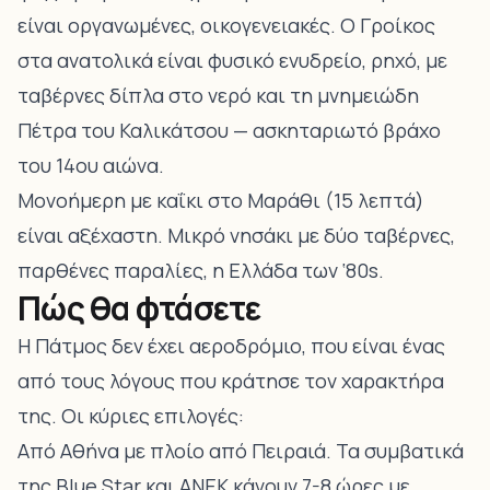
είναι οργανωμένες, οικογενειακές.
Ο Γροίκος
στα ανατολικά είναι φυσικό ενυδρείο, ρηχό, με
ταβέρνες δίπλα στο νερό
και τη μνημειώδη
Πέτρα του Καλικάτσου — ασκηταριωτό βράχο
του 14ου αιώνα.
Μονοήμερη με καΐκι στο Μαράθι (15 λεπτά)
είναι αξέχαστη
. Μικρό νησάκι με δύο ταβέρνες,
παρθένες παραλίες, η Ελλάδα των ‘80s.
Πώς θα φτάσετε
Η Πάτμος δεν έχει αεροδρόμιο, που είναι ένας
από τους λόγους που κράτησε τον χαρακτήρα
της. Οι κύριες επιλογές:
Από Αθήνα με πλοίο από Πειραιά. Τα συμβατικά
της Blue Star και ANEK κάνουν 7-8 ώρες με