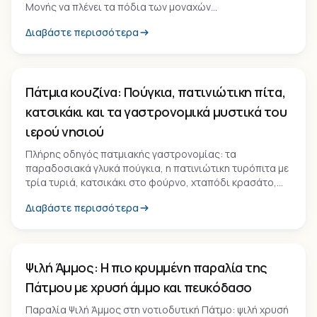
Μονής να πλένει τα πόδια των μοναχών
αναπαριστώντας τον Χριστό. Εμπειρία 400 ετών
Διαβάστε περισσότερα
αδιάκοπης παράδοσης.
Εμπειρία
Πάτμια κουζίνα: Πούγκια, πατινιώτικη πίτα,
κατσικάκι και τα γαστρονομικά μυστικά του
ιερού νησιού
Πλήρης οδηγός πατμιακής γαστρονομίας: τα
παραδοσιακά γλυκά πούγκια, η πατινιώτικη τυρόπιτα με
τρία τυριά, κατσικάκι στο φούρνο, χταπόδι κρασάτο,
καλαθωτό τυρί ΠΟΠ, τουλουμοτύρι και θυμαρίσιο μέλι.
Διαβάστε περισσότερα
Παραλία
Ψιλή Άμμος: Η πιο κρυμμένη παραλία της
Πάτμου με χρυσή άμμο και πευκόδασο
Παραλία Ψιλή Άμμος στη νοτιοδυτική Πάτμο: ψιλή χρυσή