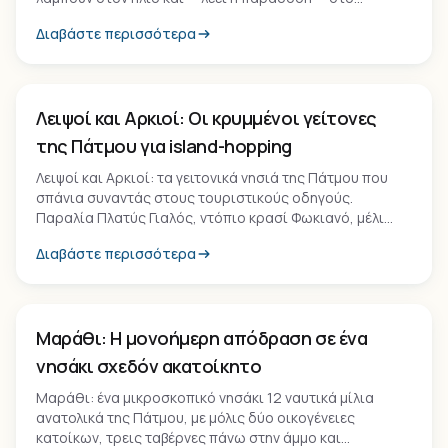
φεγγαρόφως. Σε απόσταση 9,5 χλμ. από τη Σκάλα.
Διαβάστε περισσότερα
Νησί
Λειψοί και Αρκιοί: Οι κρυμμένοι γείτονες
της Πάτμου για island-hopping
Λειψοί και Αρκιοί: τα γειτονικά νησιά της Πάτμου που
σπάνια συναντάς στους τουριστικούς οδηγούς.
Παραλία Πλατύς Γιαλός, ντόπιο κρασί Φωκιανό, μέλι
θυμαρίσιο, αυθεντική νησιωτική ζωή. Ιδανικά για
Διαβάστε περισσότερα
ημερήσια εκδρομή.
Νησί
Μαράθι: Η μονοήμερη απόδραση σε ένα
νησάκι σχεδόν ακατοίκητο
Μαράθι: ένα μικροσκοπικό νησάκι 12 ναυτικά μίλια
ανατολικά της Πάτμου, με μόλις δύο οικογένειες
κατοίκων, τρεις ταβέρνες πάνω στην άμμο και