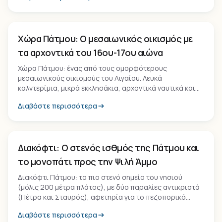
Οικισμός
Χώρα Πάτμου: Ο μεσαιωνικός οικισμός με
τα αρχοντικά του 16ου-17ου αιώνα
Χώρα Πάτμου: ένας από τους ομορφότερους
μεσαιωνικούς οικισμούς του Αιγαίου. Λευκά
καλντερίμια, μικρά εκκλησάκια, αρχοντικά ναυτικά και
τιμαριωτικά του 16ου-19ου αιώνα γύρω από τη Μονή
Διαβάστε περισσότερα
του Αγίου Ιωάννη του Θεολόγου, UNESCO World
Heritage.
Τοπόσημο
Διακόφτι: Ο στενός ισθμός της Πάτμου και
το μονοπάτι προς την Ψιλή Άμμο
Διακόφτι Πάτμου: το πιο στενό σημείο του νησιού
(μόλις 200 μέτρα πλάτος), με δύο παραλίες αντικριστά
(Πέτρα και Σταυρός), αφετηρία για το πεζοπορικό
μονοπάτι 25 λεπτών προς την Ψιλή Άμμο.
Διαβάστε περισσότερα