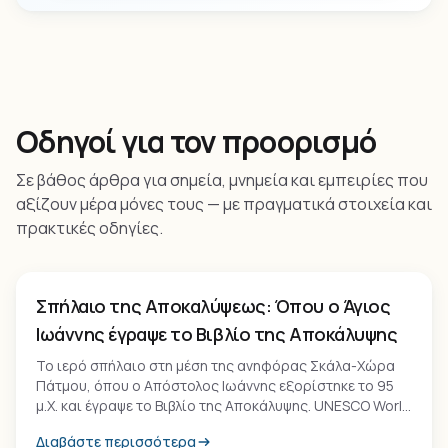
Οδηγοί για τον προορισμό
Σε βάθος άρθρα για σημεία, μνημεία και εμπειρίες που
αξίζουν μέρα μόνες τους — με πραγματικά στοιχεία και
πρακτικές οδηγίες.
Μνημείο
Σπήλαιο της Αποκαλύψεως: Όπου ο Άγιος
Ιωάννης έγραψε το Βιβλίο της Αποκάλυψης
Το ιερό σπήλαιο στη μέση της ανηφόρας Σκάλα-Χώρα
Πάτμου, όπου ο Απόστολος Ιωάννης εξορίστηκε το 95
μ.Χ. και έγραψε το Βιβλίο της Αποκάλυψης. UNESCO World
Heritage, με τις τρεις σχισμές της Αγίας Τριάδας και τη
Διαβάστε περισσότερα
βραχώδη πέτρα προσκέφαλο.