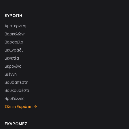
ΕΥΡΏΠΗ
Άμστερνταμ
Βαρκελώνη
Βαρσοβία
Βελιγράδι
Βενετία
Βερολίνο
Βιέννη
Βουδαπέστη
Βουκουρέστι
Βρυξέλλες
Όλη η Ευρώπη →
ΕΚΔΡΟΜΈΣ