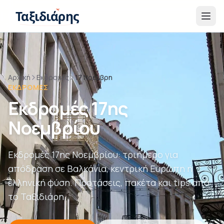
Παράβλεψη στο περιεχόμενο
Ταξιδιάρης
Αρχική
Εκδρομές
17 Νοέμβρη
ΕΚΔΡΟΜΈΣ
Εκδρομές 17ης
Νοεμβρίου
Εκδρομές 17ης Νοεμβρίου: τριήμερο για
απόδραση σε Βαλκάνια, κεντρική Ευρώπη ή
ελληνική φύση. Προτάσεις, πακέτα και tips από
το Ταξιδιάρη.