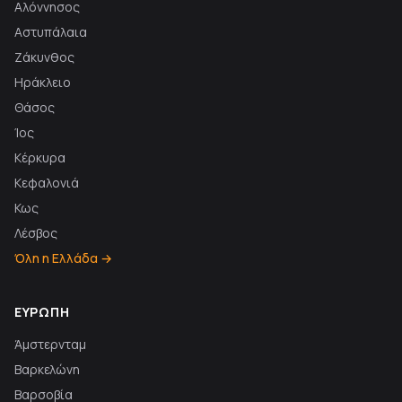
Αλόννησος
Αστυπάλαια
Ζάκυνθος
Ηράκλειο
Θάσος
Ίος
Κέρκυρα
Κεφαλονιά
Κως
Λέσβος
Όλη η Ελλάδα →
ΕΥΡΏΠΗ
Άμστερνταμ
Βαρκελώνη
Βαρσοβία