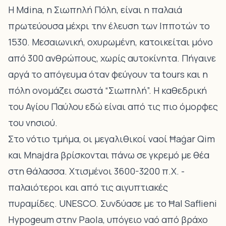
Η Mdina, η Σιωπηλή Πόλη, είναι η παλαιά
πρωτεύουσα μέχρι την έλευση των Ιπποτών το
1530. Μεσαιωνική, οχυρωμένη, κατοικείται μόνο
από 300 ανθρώπους, χωρίς αυτοκίνητα. Πήγαινε
αργά το απόγευμα όταν φεύγουν τα tours και η
πόλη ονομάζει σωστά “Σιωπηλή”. Η καθεδρική
του Αγίου Παύλου εδώ είναι από τις πιο όμορφες
του νησιού.
Στο νότιο τμήμα, οι μεγαλιθικοί ναοί Ħaġar Qim
και Mnajdra βρίσκονται πάνω σε γκρεμό με θέα
στη θάλασσα. Χτισμένοι 3600-3200 π.Χ. -
παλαιότεροι και από τις αιγυπτιακές
πυραμίδες. UNESCO. Συνδύασε με το Ħal Saflieni
Hypogeum στην Paola, υπόγειο ναό από βράχο