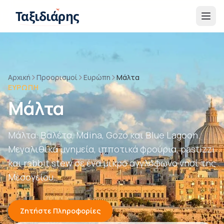
Παράβλεψη στο περιεχόμενο
Ταξιδιάρης
Αρχική
Προορισμοί
Ευρώπη
Μάλτα
ΕΥΡΏΠΗ
Μάλτα
Μάλτα: Βαλέτα, Mdina, Gozo και Blue Lagoon.
Μεγαλιθικά μνημεία, ιπποτικά φρούρια, pastizzi
και rabbit stew σε ένα μικρό αγγλόφωνο νησί της
Μεσογείου.
Ζητήστε Πληροφορίες