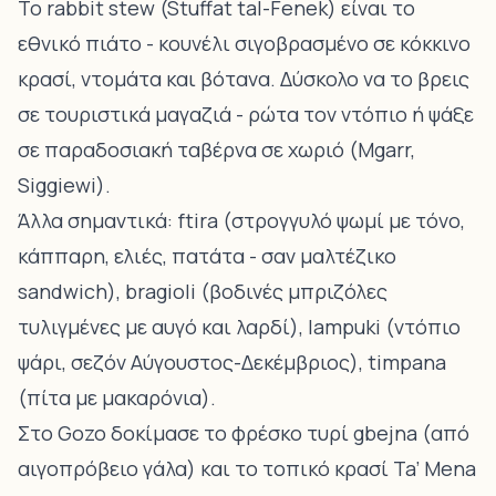
Το rabbit stew (Stuffat tal-Fenek) είναι το
εθνικό πιάτο - κουνέλι σιγοβρασμένο σε κόκκινο
κρασί, ντομάτα και βότανα. Δύσκολο να το βρεις
σε τουριστικά μαγαζιά - ρώτα τον ντόπιο ή ψάξε
σε παραδοσιακή ταβέρνα σε χωριό (Mgarr,
Siggiewi).
Άλλα σημαντικά: ftira (στρογγυλό ψωμί με τόνο,
κάππαρη, ελιές, πατάτα - σαν μαλτέζικο
sandwich), bragioli (βοδινές μπριζόλες
τυλιγμένες με αυγό και λαρδί), lampuki (ντόπιο
ψάρι, σεζόν Αύγουστος-Δεκέμβριος), timpana
(πίτα με μακαρόνια).
Στο Gozo δοκίμασε το φρέσκο τυρί gbejna (από
αιγοπρόβειο γάλα) και το τοπικό κρασί Ta’ Mena