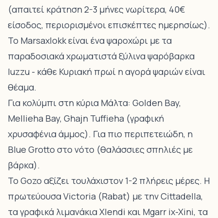
(απαιτεί κράτηση 2-3 μήνες νωρίτερα, 40€
είσοδος, περιορισμένοι επισκέπτες ημερησίως).
Το Marsaxlokk είναι ένα ψαροχώρι με τα
παραδοσιακά χρωματιστά ξύλινα ψαρόβαρκα
luzzu - κάθε Κυριακή πρωί η αγορά ψαριών είναι
θέαμα.
Για κολύμπι στη κύρια Μάλτα: Golden Bay,
Mellieha Bay, Ghajn Tuffieha (γραφική
χρυσαφένια άμμος). Για πιο περιπετειώδη, η
Blue Grotto στο νότο (θαλάσσιες σπηλιές με
βάρκα).
Το Gozo αξίζει τουλάχιστον 1-2 πλήρεις μέρες. Η
πρωτεύουσα Victoria (Rabat) με την Cittadella,
τα γραφικά λιμανάκια Xlendi και Mgarr ix-Xini, τα