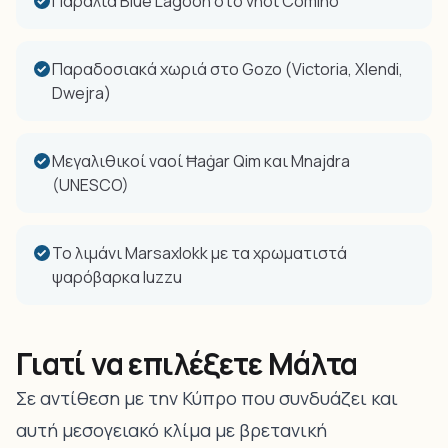
Παραλία Blue Lagoon στο νησί Comino
Παραδοσιακά χωριά στο Gozo (Victoria, Xlendi,
Dwejra)
Μεγαλιθικοί ναοί Ħaġar Qim και Mnajdra
(UNESCO)
Το λιμάνι Marsaxlokk με τα χρωματιστά
ψαρόβαρκα luzzu
Γιατί να επιλέξετε Μάλτα
Σε αντίθεση με την Κύπρο που συνδυάζει και
αυτή μεσογειακό κλίμα με βρετανική