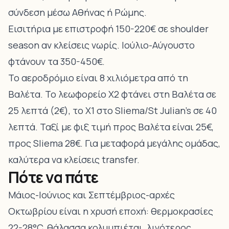
σύνδεση μέσω Αθήνας ή Ρώμης.
Εισιτήρια με επιστροφή 150-220€ σε shoulder
season αν κλείσεις νωρίς. Ιούλιο-Αύγουστο
φτάνουν τα 350-450€.
Το αεροδρόμιο είναι 8 χιλιόμετρα από τη
Βαλέτα. Το λεωφορείο Χ2 φτάνει στη Βαλέτα σε
25 λεπτά (2€), το Χ1 στο Sliema/St Julian’s σε 40
λεπτά. Ταξί με φιξ τιμή προς Βαλέτα είναι 25€,
προς Sliema 28€. Για μεταφορά μεγάλης ομάδας,
καλύτερα να κλείσεις transfer.
Πότε να πάτε
Μάιος-Ιούνιος και Σεπτέμβριος-αρχές
Οκτωβρίου είναι η χρυσή εποχή: θερμοκρασίες
22-28°C, θάλασσα κολυμπιέται, λιγότερος