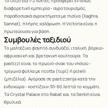
Το Gozo για 1-2 νύχτες προσφέρει εντελώς
διαφορετική εμπειρία - αγροτουρισμός,
παραδοσιακά αγροκτήματα με πισίνα (Xaghra,
Sannat), πλήρης χαλάρωση. Η Victoria είναι η
πρωτεύουσα για βάση.
Συμβουλές ταξιδιού
Το μαλτέζικο φαγητό συνδυάζει ιταλική, βόρειο-
αφρικανική και βρετανική κουλτούρα. Τα
pastizzi είναι το πρωινό-σνακ του νησιού -
τρίγωνα φύλλα με ricotta (τυρί) ή piżelli
(μπιζέλια). Αγόρασε σε pastizzerija κατά την
ενδοχώρα - κοστίζουν 30-60 λεπτά το κομμάτι.
Τα Crystal Palace στο Rabat και τα Serkin είναι
θρυλικά.