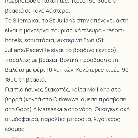
ημερήσιους επισκέπτες. Τιμές 150-300€ τη
βραδιά σε καλό 4άστερο.
Το Sliema και το St Julian’s στην απέναντι ακτή
είναι η μοντέρνα, τουριστική πλευρά - resort-
hotels, εστιατόρια, νυχτερινή ζωή (St
Julian’s/Paceville είναι το βραδινό κέντρο),
παραλίες με βράχια. Βολική πρόσβαση στη
Βαλέτα με φέρι 10 λεπτών. Καλύτερες τιμές, 90-
180€ τη βραδιά.
Για πιο ήσυχες διακοπές, κοίτα Mellieha στο
βορρά (κοντά στο Cirkewwa, άμεση πρόσβαση
στο Gozo) ή Marsaskala στο νότο. Οικογενειακή
ατμόσφαιρα, παραλίες μπροστά, λιγότερος
κόσμος.