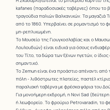
Η Σκαδάρλιγια είναι το μποέμικο καρντιο τ
kafanes (παραδοσιακές ταβέρνες) όπου το β
τραγούδια παλιών Βαλκανικών. Τα μαγαζιά Tri 
από το 1860. Υπερβαίνει σε ρομαντισμό το φ
μη-ρεπλικωμένη.
Το Μουσείο της Γιουγκοσλαβίας και ο Μαυσωλ
Λουλουδιών) είναι ειδικά για όσους ενδιαφέρ
του Τίτο, τα δώρα των ξένων ηγετών, ο ίδιος
σημαντικό.
Το Zemun είναι ένα προάστιο απέναντι από 
πόλη - λιθόστρωτες πλατείες, παστέλ κτίρια,
παραλιακή ταβέρνα με φρέσκα ψάρια του Δούν
Για μονοήμερη εκδρομή, η Novi Sad (δεύτερη 
ή λεωφορείο. Το φρούριο Petrovaradin, το φ