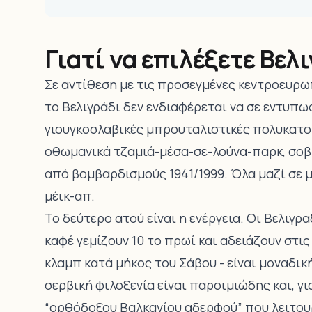
Γιατί να επιλέξετε Βελ
Σε αντίθεση με τις προσεγμένες κεντροευρω
το Βελιγράδι δεν ενδιαφέρεται να σε εντυπω
γιουγκοσλαβικές μπρουταλιστικές πολυκατοικ
οθωμανικά τζαμιά-μέσα-σε-λούνα-παρκ, σοβ
από βομβαρδισμούς 1941/1999. Όλα μαζί σε μ
μέικ-απ.
Το δεύτερο ατού είναι η ενέργεια. Οι Βελιγρα
καφέ γεμίζουν 10 το πρωί και αδειάζουν στις 
κλαμπ κατά μήκος του Σάβου - είναι μοναδικ
σερβική φιλοξενία είναι παροιμιώδης και, γ
“ορθόδοξου Βαλκανίου αδερφού” που λειτου