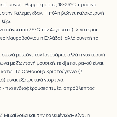
ικοί μήνες - θερμοκρασίες 18-26°C, πράσινα
 στην Καλεμέγκδαν. Η πόλη βιώνει καλοκαιρινή
 έξω.
χνά πάνω από 35°C τον Αύγουστο), λιγότεροι
ες Μαυροβούνιου ή Ελλάδα), αλλά συνεχή τα
 συχνά με χιόνι τον Ιανουάριο, αλλά η νυχτερινή
να με ζωντανή μουσική, rakija και ραγού είναι
% κάτω. Το Ορθόδοξο Χριστούγεννο (7
) είναι εξαιρετικά γιορτινά.
ς - πιο ενδιαφέρουσες τιμές, απρόβλεπτος
ζ Μιχαΐλοβα και την Καλεμέγκδαν είναι η