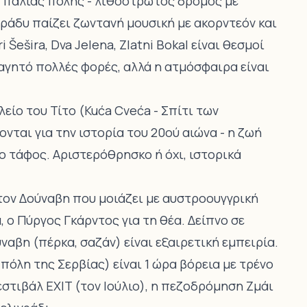
ης παλιάς πόλης - λιθόστρωτος δρόμος με
ράδυ παίζει ζωντανή μουσική με ακορντεόν και
Šešira, Dva Jelena, Zlatni Bokal είναι θεσμοί
αγητό πολλές φορές, αλλά η ατμόσφαιρα είναι
είο του Τίτο (Kuća Cveća - Σπίτι των
ονται για την ιστορία του 20ού αιώνα - η ζωή
 ο τάφος. Αριστερόθρησκο ή όχι, ιστορικά
τον Δούναβη που μοιάζει με αυστροουγγρική
 ο Πύργος Γκάρντος για τη θέα. Δείπνο σε
αβη (πέρκα, σαζάν) είναι εξαιρετική εμπειρία.
πόλη της Σερβίας) είναι 1 ώρα βόρεια με τρένο
εστιβάλ EXIT (τον Ιούλιο), η πεζοδρόμηση Ζμάι