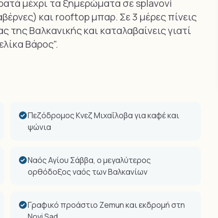
κρατά μέχρι τα ξημερώματα σε splavovi
έρνες) και rooftop μπαρ. Σε 3 μέρες πίνεις
ας της Βαλκανικής και καταλαβαίνεις γιατί
ελίκα Βάρος".
Πεζόδρομος Κνεζ Μιχαΐλοβα για καφέ και
ψώνια
Ναός Αγίου Σάββα, ο μεγαλύτερος
ορθόδοξος ναός των Βαλκανίων
Γραφικό προάστιο Zemun και εκδρομή στη
Novi Sad