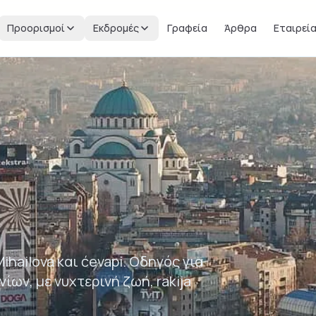
Προορισμοί
Εκδρομές
Γραφεία
Άρθρα
Εταιρεί
ihailova και ćevapi. Οδηγός για
ων, με νυχτερινή ζωή, rakija