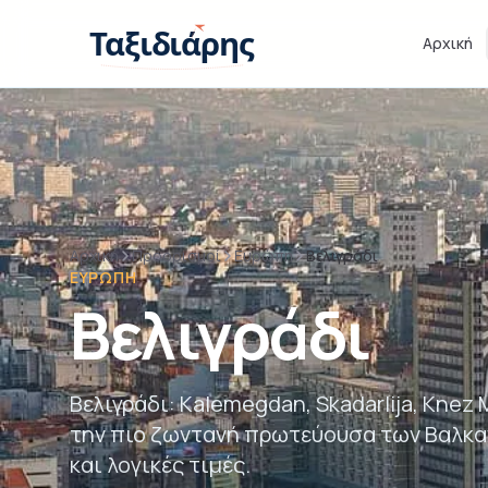
Παράβλεψη στο περιεχόμενο
Ταξιδιάρης
Αρχική
Αρχική
Προορισμοί
Ευρώπη
Βελιγράδι
ΕΥΡΏΠΗ
Βελιγράδι
Βελιγράδι: Kalemegdan, Skadarlija, Knez M
την πιο ζωντανή πρωτεύουσα των Βαλκανί
και λογικές τιμές.