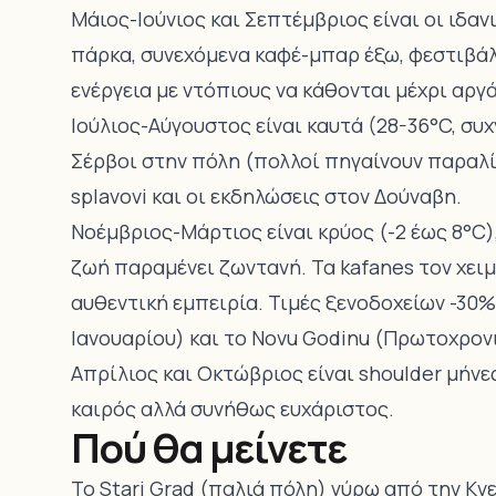
Μάιος-Ιούνιος και Σεπτέμβριος είναι οι ιδαν
πάρκα, συνεχόμενα καφέ-μπαρ έξω, φεστιβάλ
ενέργεια με ντόπιους να κάθονται μέχρι αργά
Ιούλιος-Αύγουστος είναι καυτά (28-36°C, συ
Σέρβοι στην πόλη (πολλοί πηγαίνουν παραλί
splavovi και οι εκδηλώσεις στον Δούναβη.
Νοέμβριος-Μάρτιος είναι κρύος (-2 έως 8°C),
ζωή παραμένει ζωντανή. Τα kafanes τον χειμώ
αυθεντική εμπειρία. Τιμές ξενοδοχείων -30
Ιανουαρίου) και το Novu Godinu (Πρωτοχρονιά
Απρίλιος και Οκτώβριος είναι shoulder μήνε
καιρός αλλά συνήθως ευχάριστος.
Πού θα μείνετε
Το Stari Grad (παλιά πόλη) γύρω από την Κνε