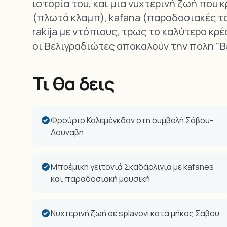
ιστορία του, και μια νυχτερινή ζωή που 
(πλωτά κλαμπ), kafana (παραδοσιακές ταβ
rakija με ντόπιους, τρως το καλύτερο κρέ
οι Βελιγραδιώτες αποκαλούν την πόλη "Β
Τι θα δεις
Φρούριο Καλεμέγκδαν στη συμβολή Σάβου-
Δούναβη
Μποέμικη γειτονιά Σκαδάρλιγια με kafanes
και παραδοσιακή μουσική
Νυχτερινή ζωή σε splavovi κατά μήκος Σάβου