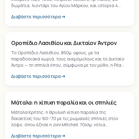
δωμάτια, λιοντάρι του Αγίου Μάρκου, και ιστορία 4
αιώνων από Βενετοκρατία ως δεύτερο παγκόσμιο
Διαβάστε περισσότερα
πόλεμο.
Τοπόσημο
Οροπέδιο Λασιθίου και Δικταίον Άντρον
Το Οροπέδιο Λασιθίου, 850μ. ύψους, με τα
παραδοσιακά χωριά, τους ανεμόμυλους και το Δικταίο
Άντρο — τη σπηλιά όπου, σύμφωνα με τον μύθο, η Ρέα
έκρυψε τον νεογέννητο Δία από τον Κρόνο.
Διαβάστε περισσότερα
Παραλία
Μάταλα: η χίπικη παραλία και οι σπηλιές
Μάταλα Κρήτης: η θρυλική χίπικη παραλία της
δεκαετίας του '60-'70 με τις ρωμαϊκές σπηλιές στον
λόφο, όπου έζησε η Joni Mitchell. 70χλμ. νότια
Ηρακλείου, στην Λιβυκή θάλασσα.
Διαβάστε περισσότερα