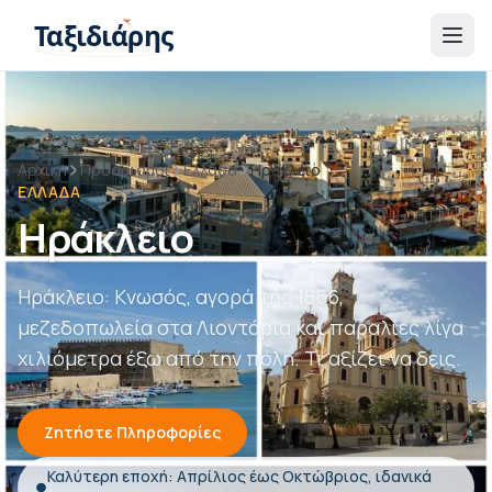
Παράβλεψη στο περιεχόμενο
Ταξιδιάρης
Αρχική
Προορισμοί
Ελλάδα
Ηράκλειο
ΕΛΛΆΔΑ
Ηράκλειο
Ηράκλειο: Κνωσός, αγορά της 1866,
μεζεδοπωλεία στα Λιοντάρια και παραλίες λίγα
χιλιόμετρα έξω από την πόλη. Τι αξίζει να δεις.
Ζητήστε Πληροφορίες
Καλύτερη εποχή: Απρίλιος έως Οκτώβριος, ιδανικά