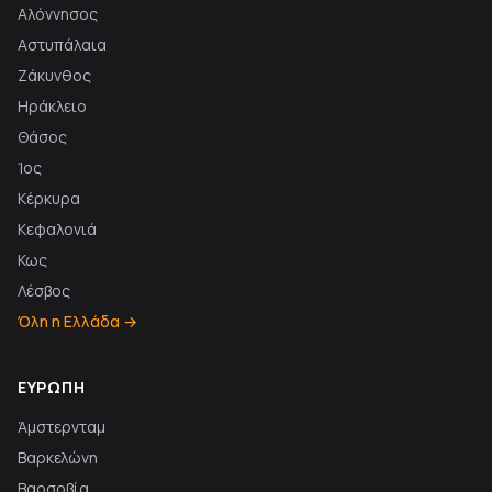
Αλόννησος
Αστυπάλαια
Ζάκυνθος
Ηράκλειο
Θάσος
Ίος
Κέρκυρα
Κεφαλονιά
Κως
Λέσβος
Όλη η Ελλάδα →
ΕΥΡΏΠΗ
Άμστερνταμ
Βαρκελώνη
Βαρσοβία