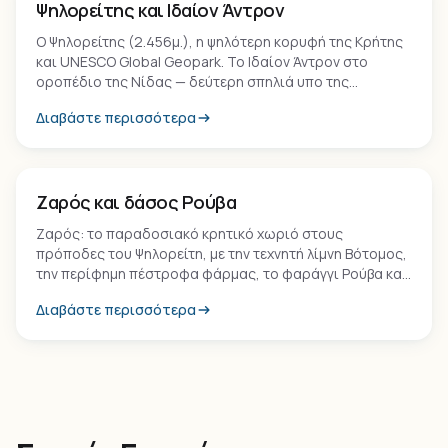
Ψηλορείτης και Ιδαίον Άντρον
Ο Ψηλορείτης (2.456μ.), η ψηλότερη κορυφή της Κρήτης
και UNESCO Global Geopark. Το Ιδαίον Άντρον στο
οροπέδιο της Νίδας — δεύτερη σπηλιά υπο της
λατρείας του Δία — και το παραδοσιακό χωριό Ανώγεια.
Διαβάστε περισσότερα
Οικισμός
Ζαρός και δάσος Ρούβα
Ζαρός: το παραδοσιακό κρητικό χωριό στους
πρόποδες του Ψηλορείτη, με την τεχνητή λίμνη Βότομος,
την περίφημη πέστροφα φάρμας, το φαράγγι Ρούβα και
τη βυζαντινή μονή Βροντησίου με τοιχογραφίες του 14ου
Διαβάστε περισσότερα
αιώνα.