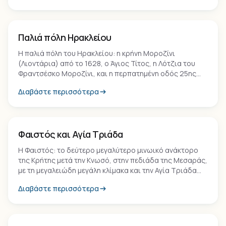
Οικισμός
Παλιά πόλη Ηρακλείου
Η παλιά πόλη του Ηρακλείου: η κρήνη Μοροζίνι
(Λιοντάρια) από το 1628, ο Άγιος Τίτος, η Λότζια του
Φραντσέσκο Μοροζίνι, και η περπατημένη οδός 25ης
Αυγούστου που συνδέει το λιμάνι με το κέντρο.
Διαβάστε περισσότερα
Μνημείο
Φαιστός και Αγία Τριάδα
Η Φαιστός: το δεύτερο μεγαλύτερο μινωικό ανάκτορο
της Κρήτης μετά την Κνωσό, στην πεδιάδα της Μεσαράς,
με τη μεγαλειώδη μεγάλη κλίμακα και την Αγία Τριάδα
δίπλα. Εδώ βρέθηκε ο Δίσκος της Φαιστού.
Διαβάστε περισσότερα
Τοπόσημο