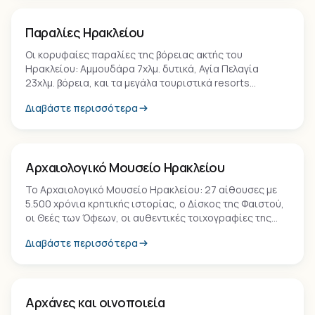
Παραλία
Παραλίες Ηρακλείου
Οι κορυφαίες παραλίες της βόρειας ακτής του
Ηρακλείου: Αμμουδάρα 7χλμ. δυτικά, Αγία Πελαγία
23χλμ. βόρεια, και τα μεγάλα τουριστικά resorts
Χερσόνησος, Μάλια, Σταλίδα ανατολικά. Αναλυτικός
Διαβάστε περισσότερα
οδηγός παραλιών.
Μουσείο
Αρχαιολογικό Μουσείο Ηρακλείου
Το Αρχαιολογικό Μουσείο Ηρακλείου: 27 αίθουσες με
5.500 χρόνια κρητικής ιστορίας, ο Δίσκος της Φαιστού,
οι Θεές των Όφεων, οι αυθεντικές τοιχογραφίες της
Κνωσού. Από τα σημαντικότερα μουσεία στον κόσμο.
Διαβάστε περισσότερα
Οικισμός
Αρχάνες και οινοποιεία