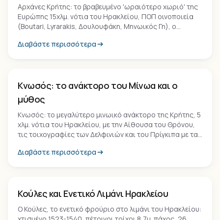
Αρχάνες Κρήτης: το βραβευμένο 'ωραιότερο χωριό' της
Ευρώπης 15χλμ. νότια του Ηρακλείου, ΠΟΠ οινοποιεία
(Boutari, Lyrarakis, Δουλουφάκη, Μηνωικός Γη), ο
μυκηναϊκός νεκροταφείο των Φουρνών και το ιερό
Διαβάστε περισσότερα
Ανεμόσπηλια στον Γιούχτα.
Μνημείο
Κνωσός: το ανάκτορο του Μίνωα και ο
μύθος
Κνωσός: το μεγαλύτερο μινωικό ανάκτορο της Κρήτης, 5
χλμ. νότια του Ηρακλείου, με την Αίθουσα του Θρόνου,
τις τοιχογραφίες των Δελφινιών και του Πρίγκιπα με τα
Κρίνα, και την αναστήλωση του Άρθουρ Έβανς.
Διαβάστε περισσότερα
Μνημείο
Κούλες και Ενετικό Λιμάνι Ηρακλείου
Ο Κούλες, το ενετικό φρούριο στο λιμάνι του Ηρακλείου:
χτισμένο 1523-1540, πέτρινοι τοίχοι 8,7μ. πάχος, 26