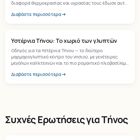
διαφορά θερμοκρασίας και υγρασίας τους έδωσε αυτή
τη σχεδόν τέλεια σφαιρική μορφή που μοιάζει με
Διαβάστε περισσότερα
σεληνιακό τοπίο.
Οικισμός
Υστέρνια Τήνου: Το χωριό των γλυπτών
Οδηγός για τα Υστέρνια Τήνου — το δεύτερο
μαρμαρογλυπτικό κέντρο του νησιού, με γενέτειρες
μεγάλων καλλιτεχνών και το πιο ρομαντικό ηλιοβασίλεμα
της Έξω Μεριάς.
Διαβάστε περισσότερα
Συχνές Ερωτήσεις για Τήνος