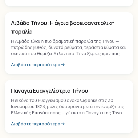
Παραλία
Λιβάδα Τήνου: Η άγρια βορειοανατολική
παραλία
Η Λιβάδα είναι η πιο δραματική παραλία της Τήνου —
πετρώδης βυθός, δυνατά ρεύματα, τεράστια κύματα και
σκηνικό που θυμίζει Ατλαντικό. Τι να ξέρεις πριν πας.
Διαβάστε περισσότερα
Μνημείο
Παναγία Ευαγγελίστρια Τήνου
Η εικόνα του Ευαγγελισμού ανακαλύφθηκε στις 30
Ιανουαρίου 1823, μόλις δύο χρόνια μετά την έναρξη της
Ελληνικής Επανάστασης — γι' αυτό η Παναγία της Τήνου
ανακηρύχθηκε προστάτιδα του σύγχρονου ελληνικού
Διαβάστε περισσότερα
κράτους.