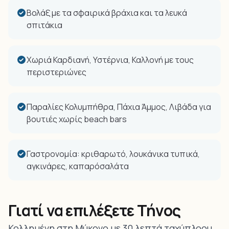
Βολάξ με τα σφαιρικά βράχια και τα λευκά
σπιτάκια
Χωριά Καρδιανή, Υστέρνια, Καλλονή με τους
περιστεριώνες
Παραλίες Κολυμπήθρα, Πάχια Άμμος, Λιβάδα για
βουτιές χωρίς beach bars
Γαστρονομία: κριθαρωτό, λουκάνικα τυπικά,
αγκινάρες, καπαρόσαλάτα
Γιατί να επιλέξετε Τήνος
Κολλημένη στη Μύκονο με 30 λεπτά ταχύπλοου