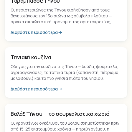
Ταραμπάδος Τήνου
Οι περιστεριώνες της Τήνου εισήχθησαν από τους
Βενετσιάνους τον 13ο αιώνα ως σύμβολο πλούτου —
αρχικά αποκλειστικό προνόμιο της αριστοκρατίας,
σήμερα μοναδικά πολιτιστικά μνημεία της κυκλαδίτικης
Διαβάστε περισσότερα
αρχιτεκτονικής.
Εμπειρία
Τηνιακή κουζίνα
Οδηγός για την κουζίνα της Τήνου — λούζα, φούρτικλα,
αγριοαγκινάρες, τα τοπικά τυριά (κοπανιστή, πέτρωμα,
μαλαθούνι) και τα πιο γνήσια πιάτα του νησιού.
Διαβάστε περισσότερα
Οικισμός
Βολάξ Τήνου — το σουρεαλιστικό χωριό
Οι γρανιτένιοι ογκόλιθοι του Βολάξ σχηματίστηκαν πριν
από 15-25 εκατομμύρια χρόνια — η τριβή ανέμου, η