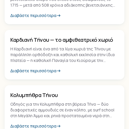
1715 — μετά από 508 χρόνια αδιάκοπης βενετσιάνικης
κυριαρχίας, το μεγαλύτερο διάστημα για οποιοδήποτε
Διαβάστε περισσότερα
ελληνικό νησί.
Οικισμός
Καρδιανή Τήνου — το αμφιθεατρικό χωριό
Η Καρδιανή είναι ένα από τα λίγα χωριά της Τήνου με
παράλληλη ορθόδοξη και καθολική εκκλησία στην ίδια
πλατεία — η καθολική Παναγία του Κιούρα με την
επιβλητική μαρμάρινη κρήνη του 18ου αιώνα και η
Διαβάστε περισσότερα
ορθόδοξη Αγία Τριάδα.
Παραλία
Κολυμπήθρα Τήνου
Οδηγός για την Κολυμπήθρα στη βόρεια Τήνο — δύο
διαφορετικές αμμουδιές σε έναν κόλπο, με surf school
στη Μεγάλη Άμμο και ρηχά προστατευμένα νερά στη
Μικρή.
Διαβάστε περισσότερα