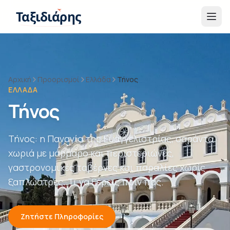
Παράβλεψη στο περιεχόμενο
Ταξιδιάρης
Αρχική
Προορισμοί
Ελλάδα
Τήνος
ΕΛΛΆΔΑ
Τήνος
Τήνος: η Παναγία της Ευαγγελιστρίας, σαράντα
χωριά με μάρμαρο και περιστεριώνες,
γαστρονομικές ταβέρνες και παραλίες χωρίς
ξαπλώστρες. Τι να ξέρεις πριν πας.
Ζητήστε Πληροφορίες