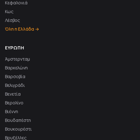
Κεφαλονιά
Κως
Λέσβος
Όλη η Ελλάδα →
ΕΥΡΏΠΗ
Άμστερνταμ
Βαρκελώνη
Βαρσοβία
Βελιγράδι
Βενετία
Βερολίνο
Βιέννη
Βουδαπέστη
Βουκουρέστι
Βρυξέλλες