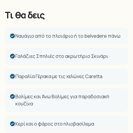
Τι θα δεις
Ναυάγιο από το πλοιάριο ή το belvedere πάνω
Γαλάζιες Σπηλιές στο ακρωτήριο Σκινάρι
Παραλία Γέρακα με τις χελώνες Caretta
Βολίμες και Άνω Βολίμες για παραδοσιακή
κουζίνα
Κερί και ο φάρος στο ηλιοβασίλεμα