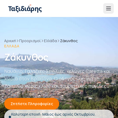
Παράβλεψη στο περιεχόμενο
Ταξιδιάρης
Αρχική
Προορισμοί
Ελλάδα
Ζάκυνθος
ΕΛΛΆΔΑ
Ζάκυνθος
Ναυάγιο, Γαλάζιες Σπηλιές, χελώνες Caretta και
χωριά στον Βραχίονα. Ο οδηγός μας για τη
Ζάκυνθο χωρίς κλισέ και τουριστικές παγίδες.
Ζητήστε Πληροφορίες
Καλύτερη εποχή: Μάιος έως αρχές Οκτωβρίου,