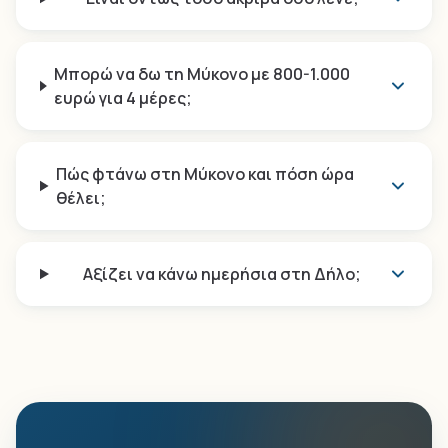
Μπορώ να δω τη Μύκονο με 800-1.000
ευρώ για 4 μέρες;
Πώς φτάνω στη Μύκονο και πόση ώρα
θέλει;
Αξίζει να κάνω ημερήσια στη Δήλο;