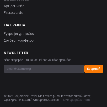
Άρθρα & Νέα
Επικοινωνία
ΓΙΑ ΓΡΑΦΕΊΑ
Εγγραφή γραφείου
Σύνδεση γραφείου
NEWSLETTER
Νέες εκδρομές + ταξιδιωτικοί οδηγοί κάθε εβδομάδα.
Εγγραφή
© 2026 Ταξιδιάρης Travel. Με την επιφύλαξη παντός δικαιώματος.
Όροι Χρήσης
Πολιτική Απορρήτου
Cookies
· Πύλη γραφείων
· Admin