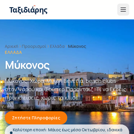
Παράβλεψη στο περιεχόμενο
Ταξιδιάρης
Αρχική
Προορισμοί
Ελλάδα
Μύκονος
ΕΛΛΆΔΑ
Μύκονος
Μύκονος: Χώρα, Μικρή Βενετία, beach clubs
στον Ψαρού και Σούπερ Παραντάιζ. Τι να ξέρεις
πριν κλείσεις, χωρίς τα κλισέ.
Ζητήστε Πληροφορίες
Καλύτερη εποχή: Μάιος έως μέσα Οκτωβρίου, ιδανικά