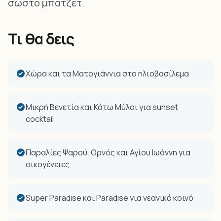
σωστό μπάτζετ.
Τι θα δεις
Χώρα και τα Ματογιάννια στο ηλιοβασίλεμα
Μικρή Βενετία και Κάτω Μύλοι για sunset
cocktail
Παραλίες Ψαρού, Ορνός και Αγίου Ιωάννη για
οικογένειες
Super Paradise και Paradise για νεανικό κοινό