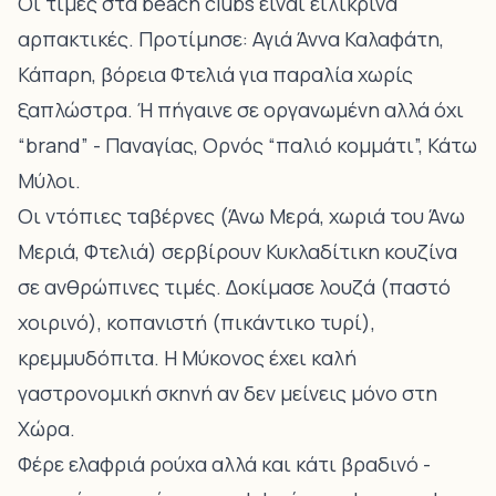
Οι τιμές στα beach clubs είναι ειλικρινά
αρπακτικές. Προτίμησε: Αγιά Άννα Καλαφάτη,
Κάπαρη, βόρεια Φτελιά για παραλία χωρίς
ξαπλώστρα. Ή πήγαινε σε οργανωμένη αλλά όχι
“brand” - Παναγίας, Ορνός “παλιό κομμάτι”, Κάτω
Μύλοι.
Οι ντόπιες ταβέρνες (Άνω Μερά, χωριά του Άνω
Μεριά, Φτελιά) σερβίρουν
Κυκλαδίτικη κουζίνα
σε ανθρώπινες τιμές. Δοκίμασε λουζά (παστό
χοιρινό), κοπανιστή (πικάντικο τυρί),
κρεμμυδόπιτα. Η Μύκονος έχει καλή
γαστρονομική σκηνή αν δεν μείνεις μόνο στη
Χώρα.
Φέρε ελαφριά ρούχα αλλά και κάτι βραδινό -