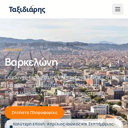
Παράβλεψη στο περιεχόμενο
Ταξιδιάρης
Αρχική
Προορισμοί
Ευρώπη
Βαρκελώνη
ΕΥΡΏΠΗ
Βαρκελώνη
Γκαουντί, tapas στο Ελ Μποκερία, βόλτες στο
Γκότικο και μπάνιο στη Μπαρθελονέτα. Η
Βαρκελώνη σε 4 μέρες, χωρίς χρονοτριβές.
Ζητήστε Πληροφορίες
Καλύτερη εποχή: Απρίλιος-Ιούνιος και Σεπτέμβριος-