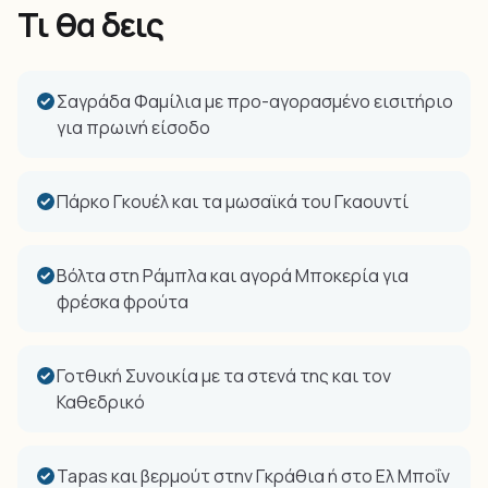
Τι θα δεις
Σαγράδα Φαμίλια με προ-αγορασμένο εισιτήριο
για πρωινή είσοδο
Πάρκο Γκουέλ και τα μωσαϊκά του Γκαουντί
Βόλτα στη Ράμπλα και αγορά Μποκερία για
φρέσκα φρούτα
Γοτθική Συνοικία με τα στενά της και τον
Καθεδρικό
Tapas και βερμούτ στην Γκράθια ή στο Ελ Μποΐν