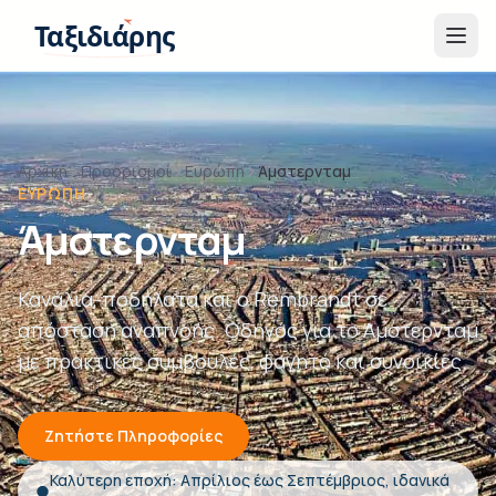
Παράβλεψη στο περιεχόμενο
Ταξιδιάρης
Αρχική
Προορισμοί
Ευρώπη
Άμστερνταμ
ΕΥΡΏΠΗ
Άμστερνταμ
Κανάλια, ποδήλατα και ο Rembrandt σε
απόσταση αναπνοής. Οδηγός για το Άμστερνταμ
με πρακτικές συμβουλές, φαγητό και συνοικίες.
Ζητήστε Πληροφορίες
Καλύτερη εποχή: Απρίλιος έως Σεπτέμβριος, ιδανικά