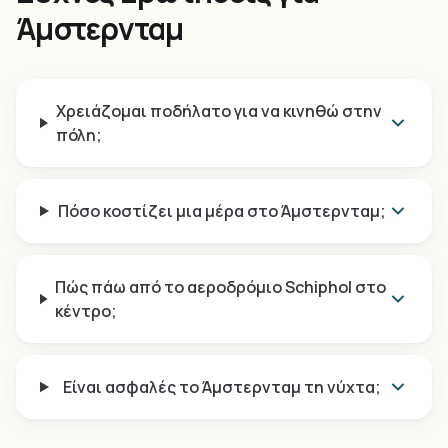
Άμστερνταμ
Χρειάζομαι ποδήλατο για να κινηθώ στην
πόλη;
Πόσο κοστίζει μια μέρα στο Άμστερνταμ;
Πώς πάω από το αεροδρόμιο Schiphol στο
κέντρο;
Είναι ασφαλές το Άμστερνταμ τη νύχτα;