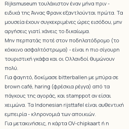
Rijksmuseum τουλάχιστον έναν μήνα πριν -
ειδικά της Άννας Φρανκ εξαντλούνται πρώτα. Τα
μουσεία έχουν συγκεκριμένες ώρες εισόδου, μην
αργήσεις γιατί χάνεις το δικαίωμα.
Μην περπατάς ποτέ στον ποδηλατόδρομο (το
κόκκινο ασφαλτόστρωμα) - είναι η πιο σίγουρη
τουριστική γκάφα και οι Ολλανδοί θυμώνουν
πολύ.
Για φαγητό, δοκίμασε bitterballen με μπύρα σε
brown café, haring (φρέσκια ρέγγα) από τα
πάγκους της αγοράς, και stamppot αν είσαι
χειμώνα. Τα Indonesian rijsttafel είναι αυθεντική
εμπειρία - κληρονομιά των αποικιών.
Για μετακινήσεις, η κάρτα OV-chipkaart ή η