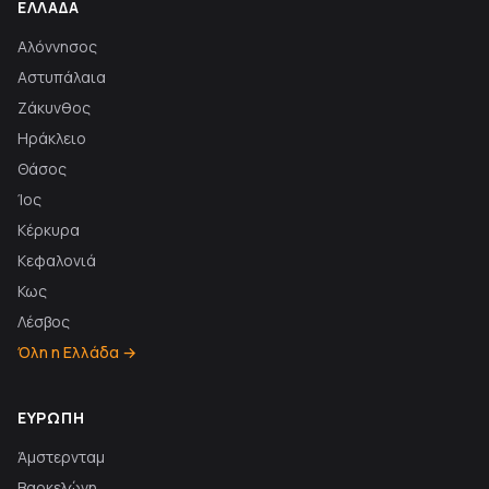
ΕΛΛΆΔΑ
Αλόννησος
Αστυπάλαια
Ζάκυνθος
Ηράκλειο
Θάσος
Ίος
Κέρκυρα
Κεφαλονιά
Κως
Λέσβος
Όλη η Ελλάδα →
ΕΥΡΏΠΗ
Άμστερνταμ
Βαρκελώνη