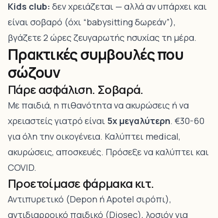
Kids club:
δεν χρειάζεται — αλλά αν υπάρχει και
είναι σοβαρό (όχι “babysitting δωρεάν”),
βγάζετε 2 ώρες ζευγαρωτής ησυχίας τη μέρα.
Πρακτικές συμβουλές που
σώζουν
Πάρε ασφάλιση. Σοβαρά.
Με παιδιά, η πιθανότητα να ακυρώσεις ή να
χρειαστείς γιατρό είναι
5x μεγαλύτερη
. €30-60
για όλη την οικογένεια. Καλύπτει medical,
ακυρώσεις, αποσκευές. Πρόσεξε να καλύπτει και
COVID.
Προετοίμασε φάρμακα κιτ.
Αντιπυρετικό (Depon ή Apotel σιρόπι),
αντιδιαρροικό παιδικό (Diosec), λοσιόν για