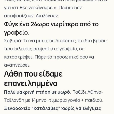
για «τι θες να κάνουμε;». Παιδιά δεν
αποφασίζουν. Διαλέγουν.
Φύγε ένα 24ωρο νωρίτερα από το
γραφείο.
Σοβαρά. Το να μπεις σε διακοπές το ίδιο βράδυ
που έκλεισες project στο γραφείο, σε
καταστρέφει. Πάρε το προσωπικό σου να
αναπνεύσει.
Λάθη που είδαμε
επανειλημμένα
Πολύ μακρινή πτήση με μωρό.
Ταξίδι Αθήνα-
Ταϊλάνδη με 14μηνο: τιμωρία γονέα + παιδιού.
Ξενοδοχείο “κατάλαβες” χωρίς να ελέγξεις