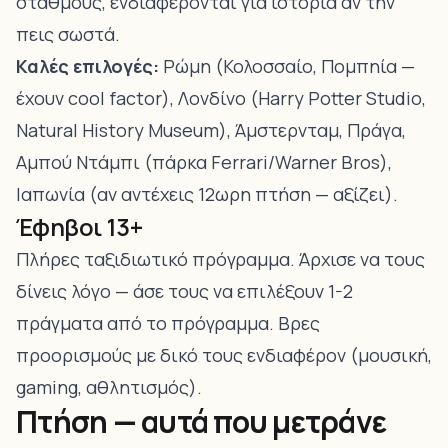
σταθμούς, ενδιαφέρονται για ιστορία αν την
πεις σωστά.
Καλές επιλογές:
Ρώμη
(Κολοσσαίο, Πομπηία —
έχουν cool factor),
Λονδίνο
(Harry Potter Studio,
Natural History Museum),
Άμστερνταμ
,
Πράγα
,
Αμπού Ντάμπι
(πάρκα Ferrari/Warner Bros),
Ιαπωνία (αν αντέχεις 12ωρη πτήση — αξίζει).
Έφηβοι 13+
Πλήρες ταξιδιωτικό πρόγραμμα. Άρχισε να τους
δίνεις λόγο — άσε τους να επιλέξουν 1-2
πράγματα από το πρόγραμμα. Βρες
προορισμούς με δικό τους ενδιαφέρον (μουσική,
gaming, αθλητισμός).
Πτήση — αυτά που μετράνε