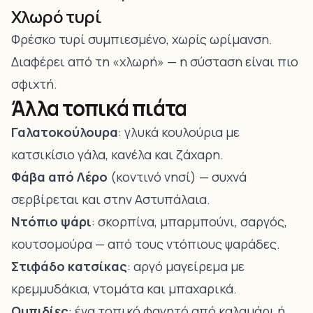
Χλωρό τυρί
Φρέσκο τυρί συμπιεσμένο, χωρίς ωρίμανση.
Διαφέρει από τη «χλωρή» — η σύσταση είναι πιο
σφιχτή.
Άλλα τοπικά πιάτα
Γαλατοκούλουρα
: γλυκά κουλούρια με
κατσικίσιο γάλα, κανέλα και ζάχαρη.
Φάβα από Λέρο
(κοντινό νησί) — συχνά
σερβίρεται και στην Αστυπάλαια.
Ντόπιο ψάρι
: σκορπίνα, μπαρμπούνι, σαργός,
κουτσομούρα — από τους ντόπιους ψαράδες.
Στιφάδο κατσίκας
: αργό μαγείρεμα με
κρεμμυδάκια, ντομάτα και μπαχαρικά.
Ομπιδίες
: ένα τοπικό φαγητό από καλαμάρι ή