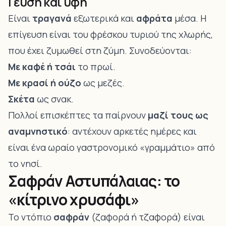
Γεύση και υφή
Είναι
τραγανά
εξωτερικά και
αφράτα
μέσα. Η
επίγευση είναι του φρέσκου τυριού της χλωρής,
που έχει ζυμωθεί στη ζύμη. Συνοδεύονται:
Με καφέ ή τσάι
το πρωί.
Με κρασί ή ούζο
ως μεζές.
Σκέτα
ως σνακ.
Πολλοί επισκέπτες τα παίρνουν
μαζί τους ως
αναμνηστικό
: αντέχουν αρκετές ημέρες και
είναι ένα ωραίο γαστρονομικό «γραμμάτιο» από
το νησί.
Σαφράν Αστυπάλαιας: το
«κίτρινο χρυσάφι»
Το ντόπιο
σαφράν
(ζαφορά ή τζαφορά) είναι