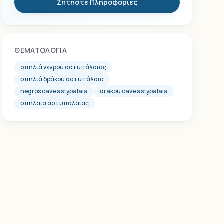
Ζητήστε Πληροφορίες
ΘΕΜΑΤΟΛΟΓΊΑ
σπηλιά νεγρού αστυπάλαιας
σπηλιά δράκου αστυπάλαια
negros cave astypalaia
drakou cave astypalaia
σπήλαια αστυπάλαιας