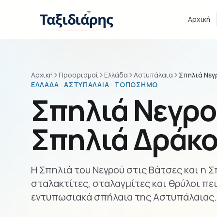
Παράβλεψη στο περιεχόμενο
Ταξιδιάρης
Αρχική
Αρχική
Προορισμοί
Ελλάδα
Αστυπάλαια
Σπηλιά Νεγ
ΕΛΛΆΔΑ · ΑΣΤΥΠΆΛΑΙΑ · ΤΟΠΌΣΗΜΟ
Σπηλιά Νεγρο
Σπηλιά Δράκ
Η Σπηλιά του Νεγρού στις Βάτσες και η 
σταλακτίτες, σταλαγμίτες και θρύλοι πε
εντυπωσιακά σπήλαια της Αστυπάλαιας.