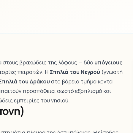
α στους βραχώδεις της λόφους — δύο
υπόγειους
στορίες πειρατών. Η
Σπηλιά του Νεγρού
(γνωστή
Σπηλιά του Δράκου
στο βόρειο τμήμα κοντά
— απαιτούν προσπάθεια, σωστό εξοπλισμό και
ώδεις εμπειρίες του νησιού.
πονη)
, στη νότια πλευρά της Αστυπάλαιας. Η είσοδος