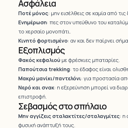
Ασφάλεια
Ποτέ μόνος
: μην εισέλθεις σε καμία από τι
Ενημέρωση
: πες στον υπεύθυνο του καταλύμ
το χερσαίο μονοπάτι.
Κινητό φορτισμένο
: αν και δεν παίρνει σήμ
Εξοπλισμός
Φακός κεφαλιού
με φρέσκιες μπαταρίες.
Παπούτσια trekking
: το έδαφος είναι ολισ
Μακρύ μανίκι/παντελόνι
: για προστασία α
Νερό και σνακ
: η εξερεύνηση μπορεί να δια
επιστροφή.
Σεβασμός στο σπήλαιο
Μην αγγίζεις σταλακτίτες/σταλαγμίτες
: η
φυσική ανάπτυξή τους.