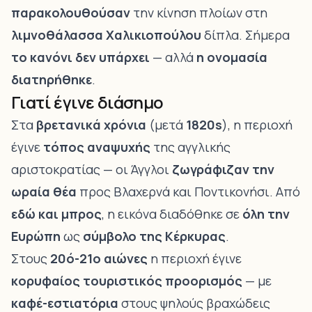
παρακολουθούσαν
την κίνηση πλοίων στη
λιμνοθάλασσα Χαλικιοπούλου
δίπλα. Σήμερα
το κανόνι δεν υπάρχει
— αλλά
η ονομασία
διατηρήθηκε
.
Γιατί έγινε διάσημο
Στα
βρετανικά χρόνια
(μετά
1820s
), η περιοχή
έγινε
τόπος αναψυχής
της αγγλικής
αριστοκρατίας — οι Άγγλοι
ζωγράφιζαν την
ωραία θέα
προς Βλαχερνά και Ποντικονήσι. Από
εδώ και μπρος
, η εικόνα διαδόθηκε σε
όλη την
Ευρώπη
ως
σύμβολο της Κέρκυρας
.
Στους
20ό-21ο αιώνες
η περιοχή έγινε
κορυφαίος τουριστικός προορισμός
— με
καφέ-εστιατόρια
στους ψηλούς βραχώδεις