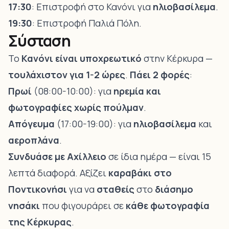
17:30
: Επιστροφή στο Κανόνι για
ηλιοβασίλεμα
.
19:30
: Επιστροφή Παλιά Πόλη.
Σύσταση
Το
Κανόνι είναι υποχρεωτικό
στην Κέρκυρα —
τουλάχιστον για 1-2 ώρες
.
Πάει 2 φορές
:
Πρωί
(08:00-10:00): για
ηρεμία και
φωτογραφίες χωρίς πούλμαν
.
Απόγευμα
(17:00-19:00): για
ηλιοβασίλεμα
και
αεροπλάνα
.
Συνδυάσε με Αχίλλειο
σε ίδια ημέρα — είναι 15
λεπτά διαφορά. Αξίζει
καραβάκι στο
Ποντικονήσι
για να
σταθείς
στο
διάσημο
νησάκι
που φιγουράρει σε
κάθε φωτογραφία
της Κέρκυρας
.