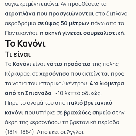
συγκεκριμένη εικόνα. Αν προσθέσεις τα
αεροπλάνα που προσγειώνονται
στο διπλανό
αεροδρόμιο
σε ύψος 50 μέτρων
πάνω από το
Ποντικονήσι,
η σκηνή γίνεται σουρεαλιστική
.
Το Κανόνι
Τι είναι
Το
Κανόνι
είναι
νότιο προάστιο
της πόλης
Κέρκυρας, σε
χερσόνησο
που εκτείνεται προς
τα νότια του ιστορικού κέντρου.
4 χιλιόμετρα
από τη Σπιανάδα
, ~10 λεπτά οδικώς.
Πήρε το όνομά του από
παλιό βρετανικό
κανόνι
που υπήρχε σε
βραχώδες σημείο
στην
άκρη της χερσονήσου τη βρετανική περίοδο
(1814-1864). Από εκεί οι Άγγλοι