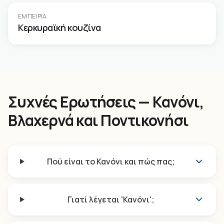
ΕΜΠΕΙΡΊΑ
Κερκυραϊκή κουζίνα
Συχνές Ερωτήσεις — Κανόνι,
Βλαχερνά και Ποντικονήσι
Πού είναι το Κανόνι και πώς πας;
Γιατί λέγεται 'Κανόνι';