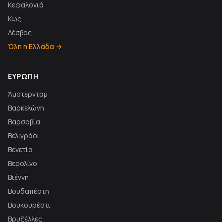
Κεφαλονιά
Κως
Λέσβος
Όλη η Ελλάδα →
ΕΥΡΏΠΗ
Άμστερνταμ
Βαρκελώνη
Βαρσοβία
Βελιγράδι
Βενετία
Βερολίνο
Βιέννη
Βουδαπέστη
Βουκουρέστι
Βρυξέλλες