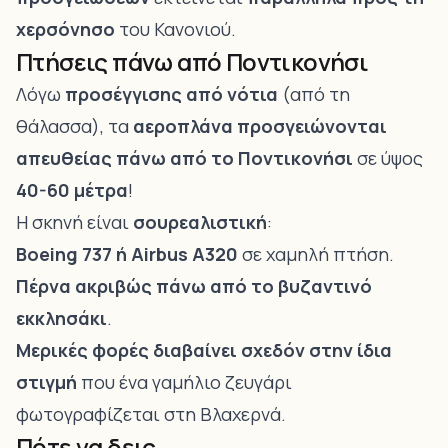
χερσόνησο
του Κανονιού.
Πτήσεις πάνω από Ποντικονήσι
Λόγω
προσέγγισης από νότια
(από τη
θάλασσα), τα
αεροπλάνα προσγειώνονται
απευθείας πάνω από το Ποντικονήσι
σε ύψος
40-60 μέτρα
!
Η σκηνή είναι
σουρεαλιστική
:
Boeing 737 ή Airbus A320
σε χαμηλή πτήση.
Πέρνα ακριβώς πάνω από το βυζαντινό
εκκλησάκι
.
Μερικές φορές διαβαίνει σχεδόν στην ίδια
στιγμή
που ένα γαμήλιο ζευγάρι
φωτογραφίζεται στη Βλαχερνά.
Πότε να δεις