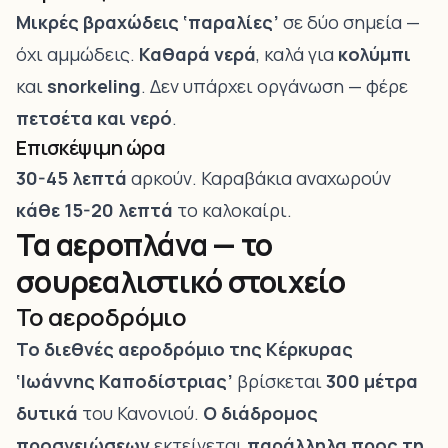
Μικρές βραχώδεις ‘παραλίες’
σε δύο σημεία —
όχι αμμώδεις.
Καθαρά νερά
, καλά για
κολύμπι
και
snorkeling
. Δεν υπάρχει οργάνωση — φέρε
πετσέτα και νερό
.
Επισκέψιμη ώρα
30-45 λεπτά
αρκούν. Καραβάκια αναχωρούν
κάθε 15-20 λεπτά
το καλοκαίρι.
Τα αεροπλάνα — το
σουρεαλιστικό στοιχείο
Το αεροδρόμιο
Το διεθνές αεροδρόμιο της Κέρκυρας
‘Ιωάννης Καποδίστριας’
βρίσκεται
300 μέτρα
δυτικά
του Κανονιού.
Ο διάδρομος
προσγειώσεων
εκτείνεται
παράλληλα προς τη