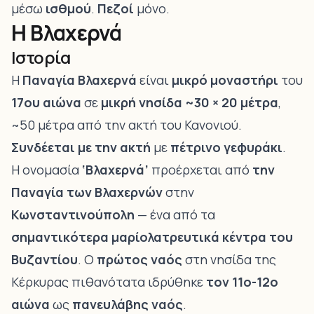
μέσω
ισθμού
.
Πεζοί
μόνο.
Η Βλαχερνά
Ιστορία
Η
Παναγία Βλαχερνά
είναι
μικρό μοναστήρι
του
17ου αιώνα
σε
μικρή νησίδα ~30 × 20 μέτρα
,
~50 μέτρα από την ακτή του Κανονιού.
Συνδέεται με την ακτή
με
πέτρινο γεφυράκι
.
Η ονομασία
‘Βλαχερνά’
προέρχεται από
την
Παναγία των Βλαχερνών
στην
Κωνσταντινούπολη
— ένα από τα
σημαντικότερα μαρίολατρευτικά κέντρα του
Βυζαντίου
. Ο
πρώτος ναός
στη νησίδα της
Κέρκυρας πιθανότατα ιδρύθηκε
τον 11ο-12ο
αιώνα
ως
πανευλάβης ναός
.