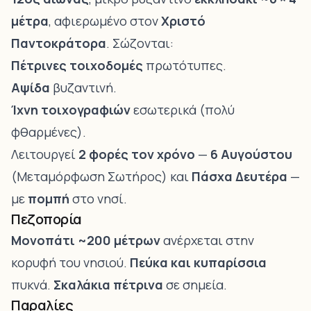
μέτρα
, αφιερωμένο στον
Χριστό
Παντοκράτορα
. Σώζονται:
Πέτρινες τοιχοδομές
πρωτότυπες.
Αψίδα
βυζαντινή.
Ίχνη τοιχογραφιών
εσωτερικά (πολύ
φθαρμένες).
Λειτουργεί
2 φορές τον χρόνο
—
6 Αυγούστου
(Μεταμόρφωση Σωτήρος) και
Πάσχα Δευτέρα
—
με
πομπή
στο νησί.
Πεζοπορία
Μονοπάτι ~200 μέτρων
ανέρχεται στην
κορυφή του νησιού.
Πεύκα και κυπαρίσσια
πυκνά.
Σκαλάκια πέτρινα
σε σημεία.
Παραλίες