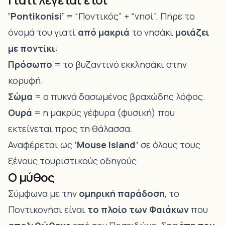
‘Pontikonisi’
= “Ποντικός” + “νησί”. Πήρε το
όνομά του γιατί
από μακριά
το νησάκι
μοιάζει
με ποντίκι
:
Πρόσωπο
= το βυζαντινό εκκλησάκι στην
κορυφή.
Σώμα
= ο πυκνά δασωμένος βραχώδης λόφος.
Ουρά
= η μακρύς γέφυρα (φυσική) που
εκτείνεται προς τη θάλασσα.
Αναφέρεται ως
‘Mouse Island’
σε όλους τους
ξένους τουριστικούς οδηγούς.
Ο μύθος
Σύμφωνα με την
ομηρική παράδοση
, το
Ποντικονήσι είναι
το πλοίο των Φαιάκων
που