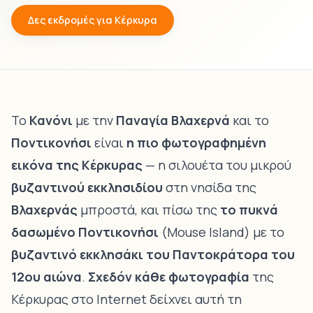
Δες εκδρομές για Κέρκυρα
Το
Κανόνι
με την
Παναγία Βλαχερνά
και το
Ποντικονήσι
είναι
η πιο φωτογραφημένη
εικόνα της Κέρκυρας
— η σιλουέτα του μικρού
βυζαντινού εκκλησιδίου
στη νησίδα της
Βλαχερνάς
μπροστά, και πίσω της
το πυκνά
δασωμένο Ποντικονήσι
(Mouse Island) με το
βυζαντινό εκκλησάκι του Παντοκράτορα του
12ου αιώνα
.
Σχεδόν κάθε φωτογραφία
της
Κέρκυρας στο Internet δείχνει αυτή τη