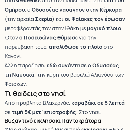
απολιθώθηκε
από τον Ποσειδώνα. Στα
έπη του
Ομήρου
, ο
Οδυσσέας ναυάγησε στην Κέρκυρα
(την αρχαία
Σχερία
) και
οι Φαίακες τον έσωσαν
μεταφέροντάς τον στην Ιθάκη με
μαγικό πλοίο
.
Όταν
ο Ποσειδώνας θύμωσε
για την
παρέμβασή τους,
απολίθωσε το πλοίο
στο
Κανόνι.
Άλλη παράδοση:
εδώ συνάντησε ο Οδυσσέας
τη Ναυσικά
, την κόρη του βασιλιά Αλκινόου των
Φαιάκων.
Τι θα δεις στο νησί
Από προβλήτα Βλαχερνάς,
καραβάκι σε 5 λεπτά
σε
τιμή 5€ μετ’ επιστροφής
. Στο νησί:
Βυζαντινό εκκλησάκι Παντοκράτορα
12ος αιώνας
, μικρό βυζαντινό
εκκλησάκι ~6 × 4