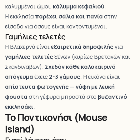
καλυμμένοι ώμοι,
κάλυμμα κεφαλιού
.
Η εκκλησία
παρέχει σάλια και πανία
στην
είσοδο για όσους είναι κοντοντυμένοι.
Γαμήλιες τελετές
Η Βλαχερνά είναι
εξαιρετικά δημοφιλής
για
γαμήλιες τελετές
ξένων (κυρίως Βρετανών και
Σκανδιναβών).
Σχεδόν κάθε καλοκαιρινό
απόγευμα
έχεις
2-3 γάμους
. Η εικόνα είναι
απίστευτα φωτογενής
—
νύφη με λευκή
φούστα
στη γέφυρα μπροστά στο
βυζαντινό
εκκλησάκι
.
Το Ποντικονήσι (Mouse
Island)
Γιατί λέγεται έτσι