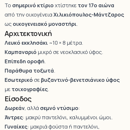
Το
σημερινό κτίριο
χτίστηκε
τον 17ο αιώνα
από την οικογένεια
Χιλικιόπουλος-Μάντζαρος
ως
οικογενειακό μοναστήρι
.
Αρχιτεκτονική
Λευκό εκκλησάκι
~10 × 8 μέτρα.
Καμπαναριό
μικρό σε νεοκλασικό ύφος.
Επίπεδη οροφή
.
Παράθυρα τοξωτά
.
Εσωτερικό
σε
βυζαντινό-βενετσιάνικο ύφος
με
τοιχογραφίες
.
Είσοδος
Δωρεάν
, αλλά
σεμνό ντύσιμο
:
Άντρες
: μακρύ παντελόνι, καλυμμένοι ώμοι.
Γυναίκες
: μακριά φούστα ή παντελόνι,