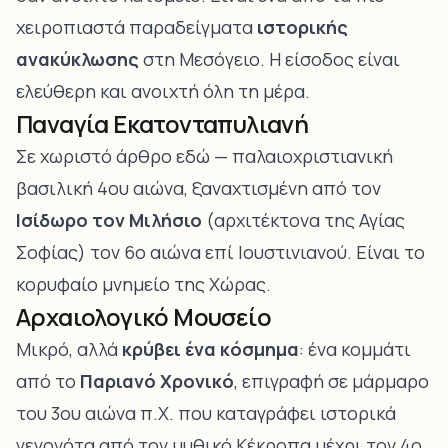
χειροπιαστά παραδείγματα
ιστορικής
ανακύκλωσης
στη Μεσόγειο. Η είσοδος είναι
ελεύθερη και ανοιχτή όλη τη μέρα.
Παναγία Εκατονταπυλιανή
Σε χωριστό άρθρο
εδώ
— παλαιοχριστιανική
βασιλική 4ου αιώνα, ξαναχτισμένη από τον
Ισίδωρο τον Μιλήσιο
(αρχιτέκτονα της Αγίας
Σοφίας) τον 6ο αιώνα επί Ιουστινιανού. Είναι το
κορυφαίο μνημείο της Χώρας.
Αρχαιολογικό Μουσείο
Μικρό, αλλά
κρύβει ένα κόσμημα
: ένα κομμάτι
από το
Παριανό Χρονικό
, επιγραφή σε μάρμαρο
του 3ου αιώνα π.Χ. που καταγράφει ιστορικά
γεγονότα από τον μυθικό Κέκροπα μέχρι τον 4ο