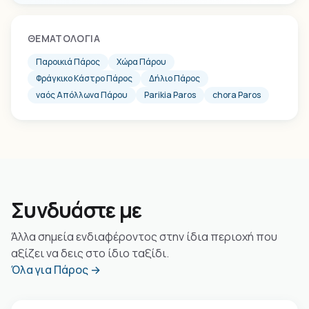
ΘΕΜΑΤΟΛΟΓΊΑ
Παροικιά Πάρος
Χώρα Πάρου
Φράγκικο Κάστρο Πάρος
Δήλιο Πάρος
ναός Απόλλωνα Πάρου
Parikia Paros
chora Paros
Συνδυάστε με
Άλλα σημεία ενδιαφέροντος στην ίδια περιοχή που
αξίζει να δεις στο ίδιο ταξίδι.
Όλα για Πάρος →