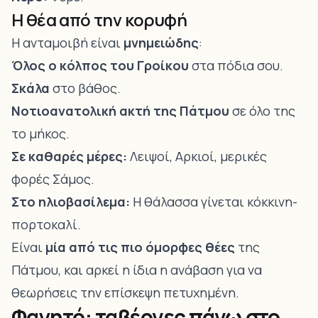
Η θέα από την κορυφή
Η ανταμοιβή είναι
μνημειώδης
:
Όλος ο κόλπος του Γροίκου
στα πόδια σου.
Σκάλα
στο βάθος.
Νοτιοανατολική ακτή της Πάτμου
σε όλο της
το μήκος.
Σε καθαρές μέρες:
Λειψοί, Αρκιοί, μερικές
φορές Σάμος.
Στο ηλιοβασίλεμα:
Η θάλασσα γίνεται κόκκινη-
πορτοκαλί.
Είναι
μία από τις πιο όμορφες θέες
της
Πάτμου, και αρκεί η ίδια η ανάβαση για να
θεωρήσεις την επίσκεψη πετυχημένη.
Φαγητό: ταβέρνες πάνω στο