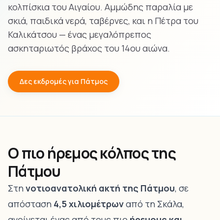
κολπίσκια του Αιγαίου. Αμμώδης παραλία με
σκιά, παιδικά νερά, ταβέρνες, και η Πέτρα του
Καλικάτσου — ένας μεγαλόπρεπος
ασκηταριωτός βράχος του 14ου αιώνα.
Δες εκδρομές για Πάτμος
Ο πιο ήρεμος κόλπος της
Πάτμου
Στη
νοτιοανατολική ακτή της Πάτμου
, σε
απόσταση
4,5 χιλιομέτρων
από τη Σκάλα,
ανοίγεται ένας από τους πιο
ήρεμους και