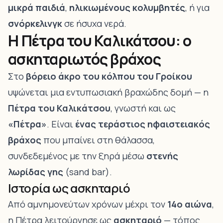
μικρά παιδιά
,
ηλικιωμένους κολυμβητές
, ή για
σνόρκελινγκ
σε ήσυχα νερά.
Η Πέτρα του Καλικάτσου: ο
ασκηταριωτός βράχος
Στο
βόρειο άκρο του κόλπου του Γροίκου
υψώνεται μια εντυπωσιακή βραχώδης δομή — η
Πέτρα του Καλικάτσου
, γνωστή και ως
«Πέτρα»
. Είναι
ένας τεράστιος ηφαιστειακός
βράχος
που μπαίνει στη θάλασσα,
συνδεδεμένος με την ξηρά μέσω
στενής
λωρίδας γης
(sand bar).
Ιστορία ως ασκηταριό
Από αμνημονεύτων χρόνων μέχρι τον
14ο αιώνα
,
η Πέτρα λειτούργησε ως
ασκηταριό
— τόπος