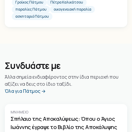
Γροίκος Πάτμου
Πέτρα Καλικάτσου
παραλίες Πάτμου
οικογενειακή παραλία
ασκηταριό Πάτμου
Συνδυάστε με
Άλλα σημεία ενδιαφέροντος στην ίδια περιοχή που
αξίζει να δεις στο ίδιο ταξίδι.
Όλα για Πάτμος →
ΜΝΗΜΕΊΟ
Σπήλαιο της Αποκαλύψεως: Όπου ο Άγιος
Ιωάννης έγραψε το Βιβλίο της Αποκάλυψης