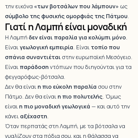
την εικόνα
«των βοτσάλων που λάμπουν»
ως
σύμβολο της φυσικής ομορφιάς της Πάτμου
.
Γιατί η Λαμπή είναι μοναδική
Η Λαμπή
δεν είναι παραλία για κολύμπι μόνο
.
Είναι
γεωλογική εμπειρία
. Είναι
τοπίο που
σπάνια συναντιέται
στην ευρωπαϊκή Μεσόγειο.
Είναι
παράδοση
ντόπιων που διηγούνται για τα
φεγγαρόφως-βότσαλα.
Δεν θα είναι
η πιο εύκολη παραλία
σου στην
Πάτμο. Δεν θα είναι
η πιο πολυτελής
. Όμως
είναι
η πιο μοναδική γεωλογικά
— και αυτό την
κάνει
αξέχαστη
.
Όταν περπατάς στη Λαμπή, με τα βότσαλα να
γυαλίζουν στα πόδια σου, και η θάλασσα να