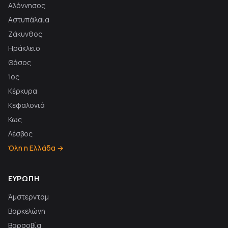
Αλόννησος
Αστυπάλαια
Ζάκυνθος
Ηράκλειο
Θάσος
Ίος
Κέρκυρα
Κεφαλονιά
Κως
Λέσβος
Όλη η Ελλάδα →
ΕΥΡΏΠΗ
Άμστερνταμ
Βαρκελώνη
Βαρσοβία