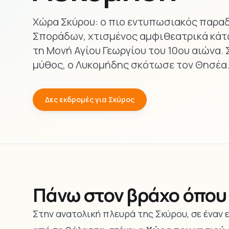
Χώρα Σκύρου: ο πιο εντυπωσιακός παρα
Σποράδων, χτισμένος αμφιθεατρικά κάτω
τη Μονή Αγίου Γεωργίου του 10ου αιώνα. Σ
μύθος, ο Λυκομήδης σκότωσε τον Θησέα
Δες εκδρομές για Σκύρος
Πάνω στον βράχο όπου
Στην ανατολική πλευρά της Σκύρου, σε ένα