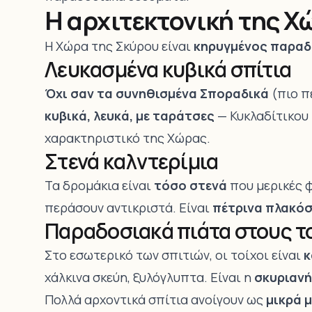
Η αρχιτεκτονική της Χ
Η Χώρα της Σκύρου είναι
κηρυγμένος παραδ
Λευκασμένα κυβικά σπίτια
Όχι σαν τα συνηθισμένα Σποραδικά
(πιο πέ
κυβικά, λευκά, με ταράτσες
— Κυκλαδίτικου 
χαρακτηριστικό της Χώρας.
Στενά καλντερίμια
Τα δρομάκια είναι
τόσο στενά
που μερικές 
περάσουν αντικριστά. Είναι
πέτρινα πλακό
Παραδοσιακά πιάτα στους τ
Στο εσωτερικό των σπιτιών, οι τοίχοι είναι
κ
χάλκινα σκεύη, ξυλόγλυπτα. Είναι η
σκυριανή
Πολλά αρχοντικά σπίτια ανοίγουν ως
μικρά 