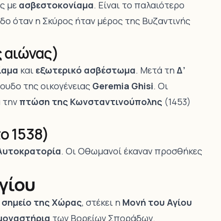
ς με
ασβεστοκονίαμα
. Είναι το παλαιότερο
δο όταν η Σκύρος ήταν μέρος της Βυζαντινής
ς αιώνας)
ίαμα
και
εξωτερικό ασβέστωμα
. Μετά τη
Δ’
έουδο της οικογένειας
Geremia Ghisi
. Οι
ά την
πτώση της Κωνσταντινούπολης
(1453)
ο 1538)
Αυτοκρατορία
. Οι Οθωμανοί έκαναν προσθήκες
γίου
 σημείο της Χώρας
, στέκει η
Μονή του Αγίου
 μοναστήρια
των Βορείων Σποράδων.