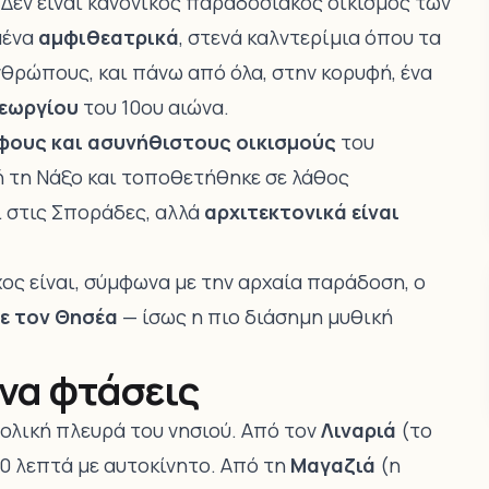
. Δεν είναι κανονικός παραδοσιακός οικισμός των
μένα
αμφιθεατρικά
, στενά καλντερίμια όπου τα
θρώπους, και πάνω από όλα, στην κορυφή, ένα
Γεωργίου
του 10ου αιώνα.
φους και ασυνήθιστους οικισμούς
του
 ή τη Νάξο και τοποθετήθηκε σε λάθος
ι στις Σποράδες, αλλά
αρχιτεκτονικά είναι
άχος είναι, σύμφωνα με την αρχαία παράδοση, ο
ε τον Θησέα
— ίσως η πιο διάσημη μυθική
 να φτάσεις
τολική πλευρά του νησιού. Από τον
Λιναριά
(το
20 λεπτά με αυτοκίνητο. Από τη
Μαγαζιά
(η