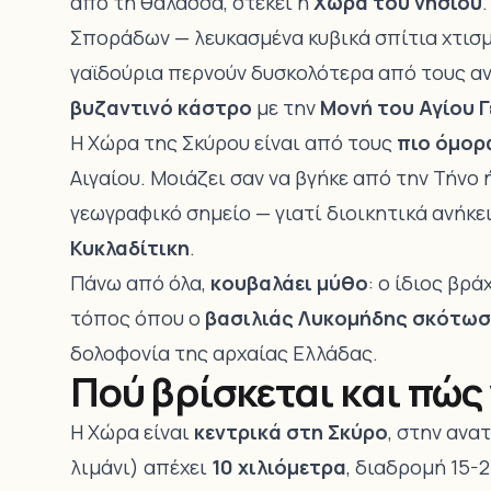
από τη θάλασσα, στέκει η
Χώρα του νησιού
Σποράδων — λευκασμένα κυβικά σπίτια χτισ
γαϊδούρια περνούν δυσκολότερα από τους αν
βυζαντινό κάστρο
με την
Μονή του Αγίου 
Η Χώρα της Σκύρου είναι από τους
πιο όμορ
Αιγαίου. Μοιάζει σαν να βγήκε από την Τήνο
γεωγραφικό σημείο — γιατί διοικητικά ανήκε
Κυκλαδίτικη
.
Πάνω από όλα,
κουβαλάει μύθο
: ο ίδιος βρ
τόπος όπου ο
βασιλιάς Λυκομήδης σκότωσ
δολοφονία της αρχαίας Ελλάδας.
Πού βρίσκεται και πώς
Η Χώρα είναι
κεντρικά στη Σκύρο
, στην ανα
λιμάνι) απέχει
10 χιλιόμετρα
, διαδρομή 15-