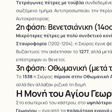
Τετράγωνες πέτρες με τούβλα
συνδεδεμένε
σωζόμενο τμήμα. Αντιπροσωπεύει την περίο
Αυτοκρατορίας.
2η φάση: Βενετσιάνικη (14ο
Μικρότερες πέτρες με πολύ συνδετικό κον
Σταυροφορία
(1202-1204), η Σκύρος έγινε φ
Βυζαντινοί την ανέκτησαν το
1277
, αλλά μετ
επέστρεψαν οι Βενετοί.
3η φάση: Οθωμανική (μετά τ
Το
1538
η Σκύρος
πέρασε στην Οθωμανική 
αλλά δεν άλλαξαν ριζικά τη δομή.
Η Μονή του Αγίου Γεωρ
Στο εσωτερικό του κάστρου, στο
υψηλότερο
Γεωργίου
— ένα από τα
παλαιότερα ενεργά