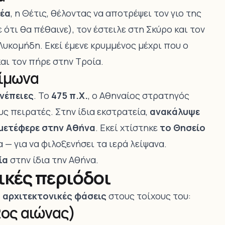
λέα
, η Θέτις, θέλοντας να αποτρέψει τον γιο της
 ότι θα πέθαινε), τον έστειλε στη Σκύρο και τον
Λυκομήδη. Εκεί έμενε κρυμμένος μέχρι που ο
αι τον πήρε στην Τροία.
Κίμωνα
νέπειες
. Το
475 π.Χ.
, ο Αθηναίος στρατηγός
υς πειρατές. Στην ίδια εκστρατεία,
ανακάλυψε
μετέφερε στην Αθήνα
. Εκεί χτίστηκε
το Θησείο
 — για να φιλοξενήσει τα ιερά λείψανα.
ία
στην ίδια την Αθήνα.
ικές περιόδοι
ς αρχιτεκτονικές φάσεις
στους τοίχους του:
2ος αιώνας)