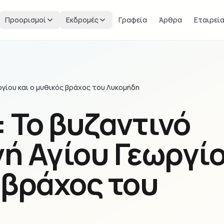
Προορισμοί
Εκδρομές
Γραφεία
Άρθρα
Εταιρεί
ργίου και ο μυθικός βράχος του Λυκομήδη
 Το βυζαντινό
νή Αγίου Γεωργί
 βράχος του