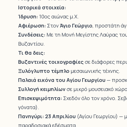
Ιστορικά στοιχεία:
Ίδρυση:
10ος αιώνας μ.Χ.
Αφιέρωση:
Στον
Άγιο Γεώργιο
, προστάτη άγ
Συνδέσεις:
Με τη Μονή Μεγίστης Λαύρας του
Βυζαντίου.
Τι θα δεις:
Βυζαντινές τοιχογραφίες
σε διάφορες περ
Ξυλόγλυπτο τέμπλο
μεσαιωνικής τέχνης.
Παλαιά εικόνα του Αγίου Γεωργίου
— προσκ
Συλλογή κειμηλίων
σε μικρό μουσειακό χώρο
Επισκεψιμότητα:
Σχεδόν όλο τον χρόνο. Σεβ
γόνατα).
Πανηγύρι:
23 Απριλίου
(Αγίου Γεωργίου) — μ
παραδοσιακά εδέσματα.