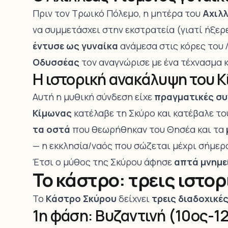
Πριν τον Τρωικό Πόλεμο, η μητέρα του
Αχιλ
να συμμετάσχει στην εκστρατεία (γιατί ήξερε
έντυσε ως γυναίκα
ανάμεσα στις κόρες του 
Οδυσσέας
τον αναγνώρισε με ένα τέχνασμα κ
Η ιστορική ανακάλυψη του 
Αυτή η μυθική σύνδεση είχε
πραγματικές συ
Κίμωνας
κατέλαβε τη Σκύρο και κατέβαλε το
τα οστά
που θεωρήθηκαν του Θησέα και τα
— η εκκλησία/ναός που σώζεται μέχρι σήμερα
Έτσι ο μύθος της Σκύρου άφησε
απτά μνημε
Το κάστρο: τρεις ιστορ
Το
Κάστρο Σκύρου
δείχνει
τρεις διαδοχικέ
1η φάση: Βυζαντινή (10ος-1