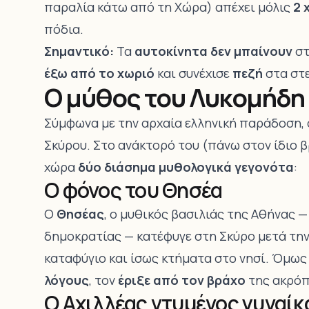
παραλία κάτω από τη Χώρα) απέχει μόλις
2 
πόδια.
Σημαντικό:
Τα
αυτοκίνητα δεν μπαίνουν
στ
έξω από το χωριό
και συνέχισε
πεζή
στα στε
Ο μύθος του Λυκομήδη 
Σύμφωνα με την αρχαία ελληνική παράδοση,
Σκύρου. Στο ανάκτορό του (πάνω στον ίδιο 
χώρα
δύο διάσημα μυθολογικά γεγονότα
:
Ο φόνος του Θησέα
Ο
Θησέας
, ο μυθικός βασιλιάς της Αθήνας 
δημοκρατίας — κατέφυγε στη Σκύρο μετά την
καταφύγιο και ίσως κτήματα στο νησί. Όμως
λόγους
, τον
έριξε από τον βράχο
της ακρόπ
Ο Αχιλλέας ντυμένος γυναίκ