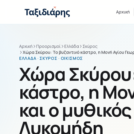
Παράβλεψη στο περιεχόμενο
Ταξιδιάρης
Αρχική
Αρχική
Προορισμοί
Ελλάδα
Σκύρος
Χώρα Σκύρου: Το βυζαντινό κάστρο, η Μονή Αγίου Γεω
ΕΛΛΆΔΑ · ΣΚΎΡΟΣ · ΟΙΚΙΣΜΌΣ
Χώρα Σκύρου:
κάστρο, η Μο
και ο μυθικός
Λυκομήδη