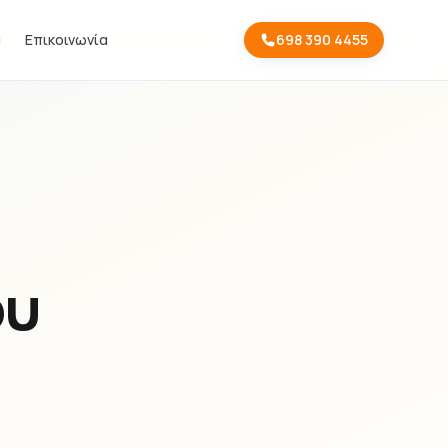
α
Επικοινωνία
698 390 4455
ου