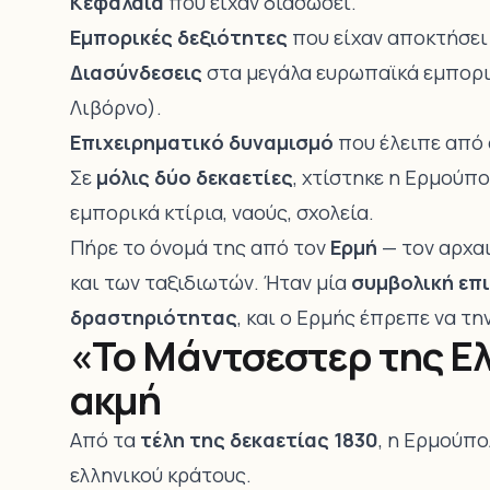
Κεφάλαια
που είχαν διασώσει.
Εμπορικές δεξιότητες
που είχαν αποκτήσει
Διασύνδεσεις
στα μεγάλα ευρωπαϊκά εμπορικ
Λιβόρνο).
Επιχειρηματικό δυναμισμό
που έλειπε από 
Σε
μόλις δύο δεκαετίες
, χτίστηκε η Ερμούπ
εμπορικά κτίρια, ναούς, σχολεία.
Πήρε το όνομά της από τον
Ερμή
— τον αρχαι
και των ταξιδιωτών. Ήταν μία
συμβολική επ
δραστηριότητας
, και ο Ερμής έπρεπε να τη
«Το Μάντσεστερ της Ελ
ακμή
Από τα
τέλη της δεκαετίας 1830
, η Ερμούπο
ελληνικού κράτους.