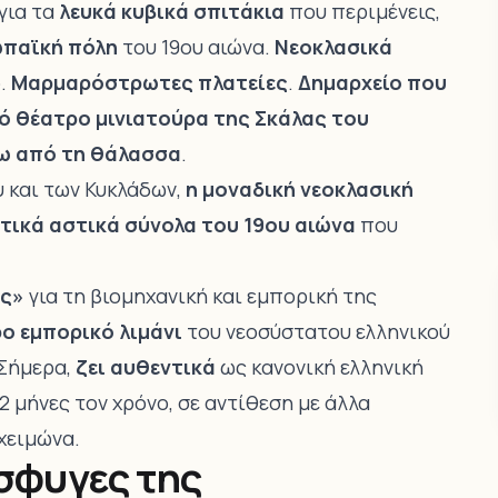
για τα
λευκά κυβικά σπιτάκια
που περιμένεις,
ωπαϊκή πόλη
του 19ου αιώνα.
Νεοκλασικά
ο.
Μαρμαρόστρωτες πλατείες
.
Δημαρχείο που
ό θέατρο μινιατούρα της Σκάλας του
ω από τη θάλασσα
.
υ και των Κυκλάδων,
η μοναδική νεοκλασική
τικά αστικά σύνολα του 19ου αιώνα
που
ας»
για τη βιομηχανική και εμπορική της
ο εμπορικό λιμάνι
του νεοσύστατου ελληνικού
 Σήμερα,
ζει αυθεντικά
ως κανονική ελληνική
2 μήνες τον χρόνο, σε αντίθεση με άλλα
χειμώνα.
όσφυγες της