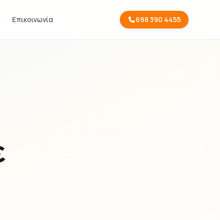
α
Επικοινωνία
698 390 4455
ε