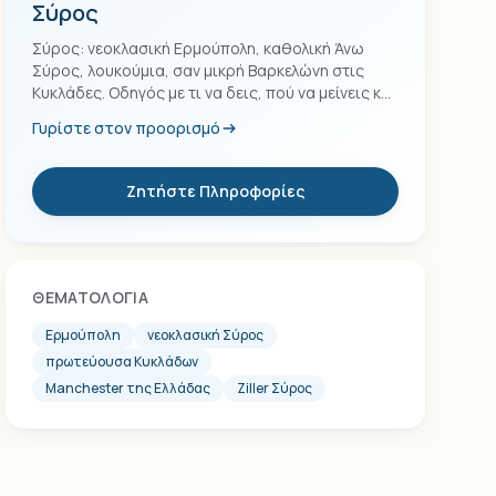
Σύρος
Σύρος: νεοκλασική Ερμούπολη, καθολική Άνω
Σύρος, λουκούμια, σαν μικρή Βαρκελώνη στις
Κυκλάδες. Οδηγός με τι να δεις, πού να μείνεις και
πώς να φτάσεις.
Γυρίστε στον προορισμό
Ζητήστε Πληροφορίες
ΘΕΜΑΤΟΛΟΓΊΑ
Ερμούπολη
νεοκλασική Σύρος
πρωτεύουσα Κυκλάδων
Manchester της Ελλάδας
Ziller Σύρος