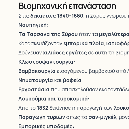
Βιομηχανική επανάσταση
Στις
δεκαετίες 1840-1880
, η Σύρος γνώρισε
Ναυπηγική:
Τα Ταρσανά της Σύρου
ήταν τα
μεγαλύτερα
Κατασκευάζονταν
εμπορικά πλοία
,
ιστιοφό
Δούλευαν
χιλιάδες εργάτες
σε αυτή τη βιομη
Κλωστοϋφαντουργία:
Βαμβακουργία
εισαγόμενου βαμβακιού από Α
Νηματουργία
και
βαφεία
.
Εργοστάσια
που απασχολούσαν εκατοντάδες
Λουκούμια και τυροκομικά:
Από το
1832
ξεκίνησε η παραγωγή των
λουκο
Παραγωγή τυριών
όπως το
σαν-μιγκέλ
, μο
Εμπορικές υποδομές: