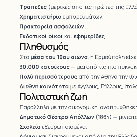
Τράπεζες
(μερικές από τις πρώτες της Ελλ
Χρηματιστήριο
εμπορευμάτων.
Πρακτορεία ασφαλειών.
Εκδοτικοί οίκοι
και
εφημερίδες
.
Πληθυσμός
Στα
μέσα του 19ου αιώνα
, η Ερμούπολη είχε
30.000 κατοίκους
— μια από τις πιο πυκνοκ
Πολύ περισσότερους
από την Αθήνα την ίδι
Διεθνή κοινότητα
με Άγγλους, Γάλλους, Ιτα
Πολιτιστική ζωή
Παράλληλα με την οικονομική, αναπτύχθηκε
Δημοτικό Θέατρο Απόλλων
(1864) — μινιατ
Σχολεία
εξευρωπαϊσμένα.
Λόγιοι
και διανοούμενοι από όλη την Ελλάδα