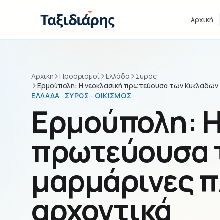
Παράβλεψη στο περιεχόμενο
Ταξιδιάρης
Αρχική
Αρχική
Προορισμοί
Ελλάδα
Σύρος
Ερμούπολη: Η νεοκλασική πρωτεύουσα των Κυκλάδων μ
ΕΛΛΆΔΑ · ΣΎΡΟΣ · ΟΙΚΙΣΜΌΣ
Ερμούπολη: Η
πρωτεύουσα 
μαρμάρινες π
αρχοντικά