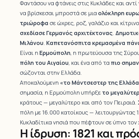
Φαντάσου να φτάνεις στις Κυκλάδες και αντί 
να βρίσκεσαι μπροστά σε μια
ολόκληρη ευρ
τριώροφα
σε ώχρες, ροζ, γαλάζιο και κίτριν
σχεδίασε Γερμανός αρχιτέκτονας
.
Δημοτικ
Μιλάνου
.
Καπετανόσπιτα κρεμασμένα πάν
Είναι η
Ερμούπολη
, η πρωτεύουσα της Σύρο
πόλη του Αιγαίου
, και ένα από τα
πιο σημαν
σώζονται στην Ελλάδα.
Αποκαλούμενη
«το Μάντσεστερ της Ελλάδ
σημασία, η Ερμούπολη υπήρξε
το μεγαλύτερ
κράτους — μεγαλύτερο και από τον Πειραιά.
πόλη με 16.000 κατοίκους — λειτουργώντας 1
Κυκλαδίτικα νησιά που πέφτουν σε ύπνο τον 
Η ίδρυση: 1821 και πρ