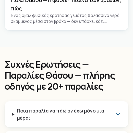
Γιόλα Θάσου — η φυσική πισίνα των βράχων,
πώς
Ένας οβάλ φυσικός κρατήρας γεμάτος θαλασσινό νερό,
σκαμμένος μέσα στον βράχο — δεν υπάρχει κάτι
παρόμοιο αλλού στην Ελλάδα.
Συχνές Ερωτήσεις —
Παραλίες Θάσου — πλήρης
οδηγός με 20+ παραλίες
Ποια παραλία να πάω αν έχω μόνο μία
μέρα;