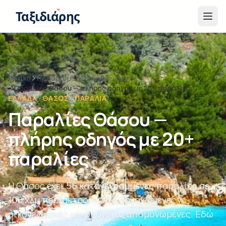
Παράβλεψη στο περιεχόμενο
Ταξιδιάρης
Αρχική
Προορισμοί
Ελλάδα
Θάσος
Παραλίες Θάσου — πλήρης οδηγός με 20+ παραλίες
ΕΛΛΆΔΑ · ΘΆΣΟΣ · ΠΑΡΑΛΊΑ
Παραλίες Θάσου —
πλήρης οδηγός με 20+
παραλίες
Η Θάσος έχει 56 καταγεγραμμένες παραλίες σε
100 χλμ περίμετρο — από οργανωμένες
οικογενειακές μέχρι άγριες απομονωμένες. Εδώ