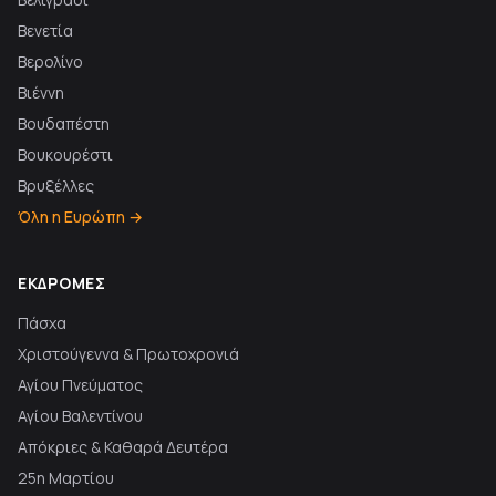
Βενετία
Βερολίνο
Βιέννη
Βουδαπέστη
Βουκουρέστι
Βρυξέλλες
Όλη η Ευρώπη →
ΕΚΔΡΟΜΈΣ
Πάσχα
Χριστούγεννα & Πρωτοχρονιά
Αγίου Πνεύματος
Αγίου Βαλεντίνου
Απόκριες & Καθαρά Δευτέρα
25η Μαρτίου