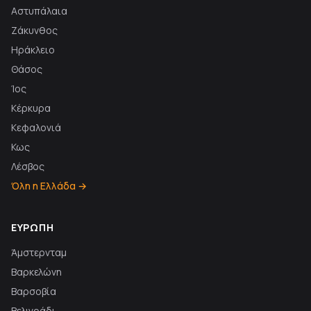
Αστυπάλαια
Ζάκυνθος
Ηράκλειο
Θάσος
Ίος
Κέρκυρα
Κεφαλονιά
Κως
Λέσβος
Όλη η Ελλάδα →
ΕΥΡΏΠΗ
Άμστερνταμ
Βαρκελώνη
Βαρσοβία
Βελιγράδι