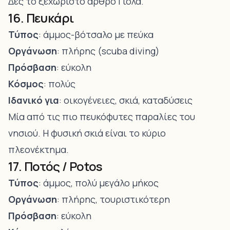
Δες το ξεχωριστό άρθρο
Γιόλα
.
16. Πευκάρι
Τύπος
: άμμος-βότσαλο με πεύκα
Οργάνωση
: πλήρης (scuba diving)
Πρόσβαση
: εύκολη
Κόσμος
: πολύς
Ιδανικό για
: οικογένειες, σκιά, καταδύσεις
Μία από τις πιο πευκόφυτες παραλίες του
νησιού. Η φυσική σκιά είναι το κύριο
πλεονέκτημα.
17. Ποτός / Potos
Τύπος
: άμμος, πολύ μεγάλο μήκος
Οργάνωση
: πλήρης, τουριστικότερη
Πρόσβαση
: εύκολη