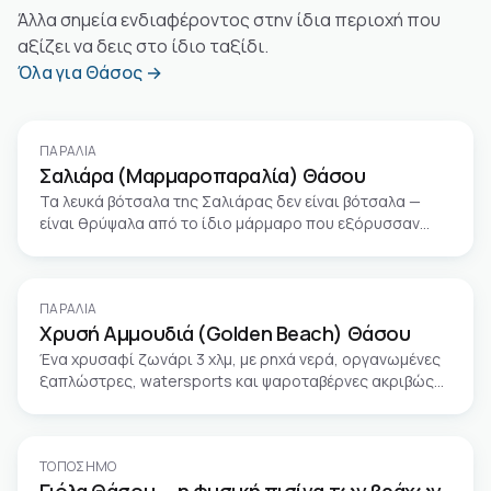
Άλλα σημεία ενδιαφέροντος στην ίδια περιοχή που
αξίζει να δεις στο ίδιο ταξίδι.
Όλα για Θάσος →
ΠΑΡΑΛΊΑ
Σαλιάρα (Μαρμαροπαραλία) Θάσου
Τα λευκά βότσαλα της Σαλιάρας δεν είναι βότσαλα —
είναι θρύψαλα από το ίδιο μάρμαρο που εξόρυσσαν
εδώ από τον 6ο αιώνα π.Χ.
ΠΑΡΑΛΊΑ
Χρυσή Αμμουδιά (Golden Beach) Θάσου
Ένα χρυσαφί ζωνάρι 3 χλμ, με ρηχά νερά, οργανωμένες
ξαπλώστρες, watersports και ψαροταβέρνες ακριβώς
πάνω στο κύμα.
ΤΟΠΌΣΗΜΟ