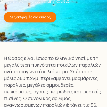
είναι ο οδηγός για να μην χαθείς.
Δες εκδρομές για Θάσος
Η Θάσος είναι ίσως το ελληνικό νησί με τη
μεγαλύτερη πυκνότητα ποικίλων παραλιών
ανά τετραγωνικό χιλιόμετρο. Σε έκταση
μόλις 380 τ.χλμ. περιλαμβάνει μαρμάρινες
παραλίες, μεγάλες αμμουδερές,
πευκόφυτες, άγριες πετρώδεις και φυσικές
πισίνες. Ο συνολικός αριθμός
αναγνωρισμένων παραλιών φτάνει τις 56,