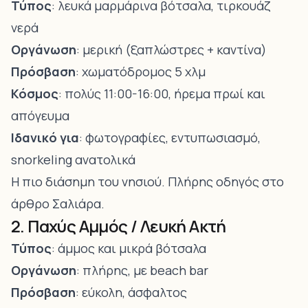
Τύπος
: λευκά μαρμάρινα βότσαλα, τιρκουάζ
νερά
Οργάνωση
: μερική (ξαπλώστρες + καντίνα)
Πρόσβαση
: χωματόδρομος 5 χλμ
Κόσμος
: πολύς 11:00-16:00, ήρεμα πρωί και
απόγευμα
Ιδανικό για
: φωτογραφίες, εντυπωσιασμό,
snorkeling ανατολικά
Η πιο διάσημη του νησιού. Πλήρης οδηγός στο
άρθρο
Σαλιάρα
.
2. Παχύς Αμμός / Λευκή Ακτή
Τύπος
: άμμος και μικρά βότσαλα
Οργάνωση
: πλήρης, με beach bar
Πρόσβαση
: εύκολη, άσφαλτος