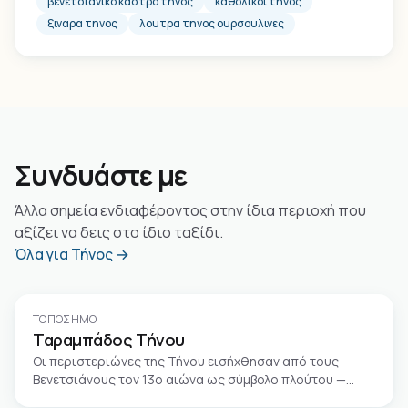
βενετσιανικο καστρο τηνος
καθολικοι τηνος
ξιναρα τηνος
λουτρα τηνος ουρσουλινες
Συνδυάστε με
Άλλα σημεία ενδιαφέροντος στην ίδια περιοχή που
αξίζει να δεις στο ίδιο ταξίδι.
Όλα για Τήνος →
ΤΟΠΌΣΗΜΟ
Ταραμπάδος Τήνου
Οι περιστεριώνες της Τήνου εισήχθησαν από τους
Βενετσιάνους τον 13ο αιώνα ως σύμβολο πλούτου —
αρχικά αποκλειστικό προνόμιο της αριστοκρατίας,