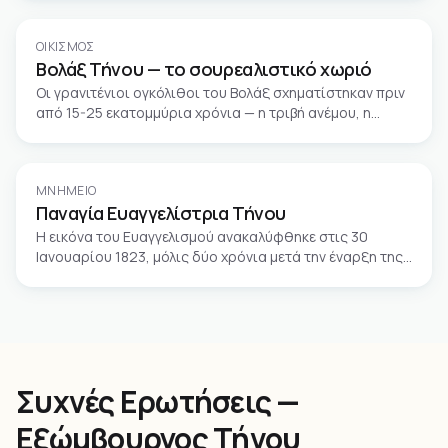
σήμερα μοναδικά πολιτιστικά μνημεία της κυκλαδίτικης
αρχιτεκτονικής.
ΟΙΚΙΣΜΌΣ
Βολάξ Τήνου — το σουρεαλιστικό χωριό
Οι γρανιτένιοι ογκόλιθοι του Βολάξ σχηματίστηκαν πριν
από 15-25 εκατομμύρια χρόνια — η τριβή ανέμου, η
διαφορά θερμοκρασίας και υγρασίας τους έδωσε αυτή
τη σχεδόν τέλεια σφαιρική μορφή που μοιάζει με
σεληνιακό τοπίο.
ΜΝΗΜΕΊΟ
Παναγία Ευαγγελίστρια Τήνου
Η εικόνα του Ευαγγελισμού ανακαλύφθηκε στις 30
Ιανουαρίου 1823, μόλις δύο χρόνια μετά την έναρξη της
Ελληνικής Επανάστασης — γι' αυτό η Παναγία της Τήνου
ανακηρύχθηκε προστάτιδα του σύγχρονου ελληνικού
κράτους.
Συχνές Ερωτήσεις —
Εξώμβουργος Τήνου