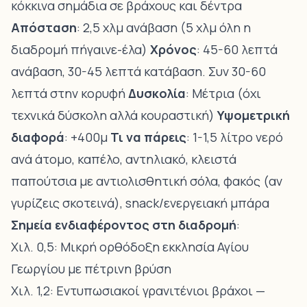
κόκκινα σημάδια σε βράχους και δέντρα
Απόσταση
: 2,5 χλμ ανάβαση (5 χλμ όλη η
διαδρομή πήγαινε-έλα)
Χρόνος
: 45-60 λεπτά
ανάβαση, 30-45 λεπτά κατάβαση. Συν 30-60
λεπτά στην κορυφή
Δυσκολία
: Μέτρια (όχι
τεχνικά δύσκολη αλλά κουραστική)
Υψομετρική
διαφορά
: +400μ
Τι να πάρεις
: 1-1,5 λίτρο νερό
ανά άτομο, καπέλο, αντηλιακό, κλειστά
παπούτσια με αντιολισθητική σόλα, φακός (αν
γυρίζεις σκοτεινά), snack/ενεργειακή μπάρα
Σημεία ενδιαφέροντος στη διαδρομή
:
Χιλ. 0,5: Μικρή ορθόδοξη εκκλησία Αγίου
Γεωργίου με πέτρινη βρύση
Χιλ. 1,2: Εντυπωσιακοί γρανιτένιοι βράχοι —