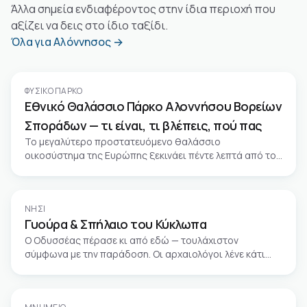
Άλλα σημεία ενδιαφέροντος στην ίδια περιοχή που
αξίζει να δεις στο ίδιο ταξίδι.
Όλα για Αλόννησος →
ΦΥΣΙΚΌ ΠΆΡΚΟ
Εθνικό Θαλάσσιο Πάρκο Αλοννήσου Βορείων
Σποράδων — τι είναι, τι βλέπεις, πού πας
Το μεγαλύτερο προστατευόμενο θαλάσσιο
οικοσύστημα της Ευρώπης ξεκινάει πέντε λεπτά από το
Πατητήρι.
ΝΗΣΊ
Γυούρα & Σπήλαιο του Κύκλωπα
Ο Οδυσσέας πέρασε κι από εδώ — τουλάχιστον
σύμφωνα με την παράδοση. Οι αρχαιολόγοι λένε κάτι
πιο εντυπωσιακό: κάποιος πέρασε πριν από 9.000
χρόνια.