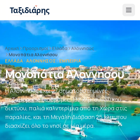
Παράβλεψη στο περιεχόμενο
Ταξιδιάρης
Αρχική
Προορισμοί
Ελλάδα
Αλόννησος
Μονοπάτια Αλοννήσου
ΕΛΛΆΔΑ · ΑΛΌΝΝΗΣΟΣ · ΕΜΠΕΙΡΊΑ
Μονοπάτια Αλοννήσου
Η Αλόννησος έχει 27 σηματοδοτημένες
πεζοπορικές διαδρομές, 132 χλμ. συνολικού
δικτύου, παλιά καλντερίμια από τη Χώρα στις
παραλίες, και τη Μεγάλη Διάβαση 25 χλμ. που
διασχίζει όλο το νησί σε μία μέρα.