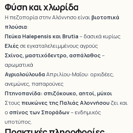
Φύση και χλωρίδα
Η πεζοπορία στην Αλόννησο είναι
βιοτοπικά
πλούσια
:
Πεύκα Halepensis και Brutia
– δασικά κυρίως
Ελιές
σε εγκαταλελειμμένους αγρούς
Σχίνος, μαστιχόδεντρο, ασπάλαθος
–
αρωματικά
Αγριολούλουδα
Απριλίου-Μαΐου: ορχιδέες,
ανεμώνες, παπαρούνες
Πτηνοπανίδα:
σπιζόκουκο, αητοί, μύχοι
Στους
πευκώνες της Παλιάς Αλοννήσου
ζει και
ο
σπίνος των Σποράδων
– ενδημικός
υποτύπος.
Πρακτικές πληροφορίες