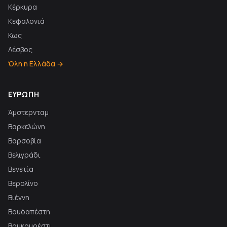
Κέρκυρα
Κεφαλονιά
Κως
Λέσβος
Όλη η Ελλάδα →
ΕΥΡΏΠΗ
Άμστερνταμ
Βαρκελώνη
Βαρσοβία
Βελιγράδι
Βενετία
Βερολίνο
Βιέννη
Βουδαπέστη
Βουκουρέστι