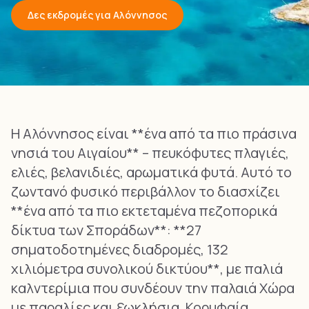
Δες εκδρομές για Αλόννησος
Η Αλόννησος είναι **ένα από τα πιο πράσινα
νησιά του Αιγαίου** – πευκόφυτες πλαγιές,
ελιές, βελανιδιές, αρωματικά φυτά. Αυτό το
ζωντανό φυσικό περιβάλλον το διασχίζει
**ένα από τα πιο εκτεταμένα πεζοπορικά
δίκτυα των Σποράδων**: **27
σηματοδοτημένες διαδρομές, 132
χιλιόμετρα συνολικού δικτύου**, με παλιά
καλντερίμια που συνδέουν την παλαιά Χώρα
με παραλίες και ξωκλήσια. Κορυφαία