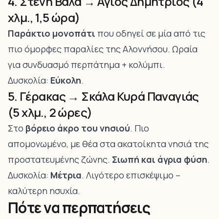
4. Στενή Βάλα → Άγιος Δημήτριος (4
χλμ., 1,5 ώρα)
Παράκτιο μονοπάτι
που οδηγεί σε μία από τις
πιο όμορφες παραλίες της Αλοννήσου. Ωραία
για συνδυασμό περπάτημα + κολύμπι.
Δυσκολία:
Εύκολη
.
5. Γέρακας → Σκάλα Κυρά Παναγιάς
(5 χλμ., 2 ώρες)
Στο
βόρειο άκρο του νησιού
. Πιο
απομονωμένο, με θέα στα ακατοίκητα νησιά της
προστατευμένης ζώνης.
Σιωπή και άγρια φύση
.
Δυσκολία:
Μέτρια
. Λιγότερο επισκέψιμο –
καλύτερη ησυχία.
Πότε να περπατήσεις