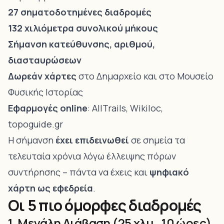
27 σηματοδοτημένες διαδρομές
132 χιλιόμετρα συνολικού μήκους
Σήμανση κατεύθυνσης, αριθμού,
διασταυρώσεων
Δωρεάν χάρτες
στο Δημαρχείο και στο Μουσείο
Φυσικής Ιστορίας
Εφαρμογές online
: AllTrails, Wikiloc,
topoguide.gr
Η σήμανση
έχει επιδεινωθεί
σε σημεία τα
τελευταία χρόνια λόγω έλλειψης πόρων
συντήρησης – πάντα να έχεις και
ψηφιακό
χάρτη ως εφεδρεία
.
Οι 5 πιο όμορφες διαδρομές
1. Μεγάλη Διάβαση (25 χλμ., 10 ώρες)