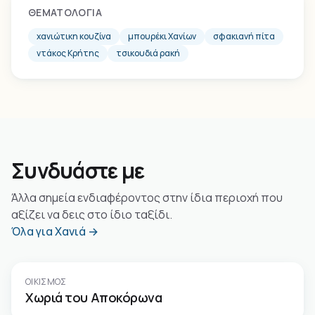
ΘΕΜΑΤΟΛΟΓΊΑ
χανιώτικη κουζίνα
μπουρέκι Χανίων
σφακιανή πίτα
ντάκος Κρήτης
τσικουδιά ρακή
Συνδυάστε με
Άλλα σημεία ενδιαφέροντος στην ίδια περιοχή που
αξίζει να δεις στο ίδιο ταξίδι.
Όλα για Χανιά →
ΟΙΚΙΣΜΌΣ
Χωριά του Αποκόρωνα