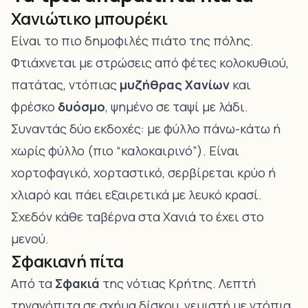
Χανιώτικο μπουρέκι
Είναι το πιο δημοφιλές πιάτο της πόλης.
Φτιάχνεται με στρώσεις από φέτες κολοκυθιού,
πατάτας, ντόπιας
μυζήθρας Χανίων
και
φρέσκο
δυόσμο
, ψημένο σε ταψί με λάδι.
Συναντάς δύο εκδοχές: με φύλλο πάνω-κάτω ή
χωρίς φύλλο (πιο “καλοκαιρινό”). Είναι
χορτοφαγικό, χορταστικό, σερβίρεται κρύο ή
χλιαρό και πάει εξαιρετικά με λευκό κρασί.
Σχεδόν κάθε ταβέρνα στα Χανιά το έχει στο
μενού.
Σφακιανή πίτα
Από τα
Σφακιά
της νότιας Κρήτης. Λεπτή
τηγανόπιτα σε σχήμα δίσκου, γεμιστή με ντόπια