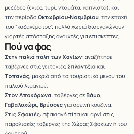
μεζέδες (ελιές, τυρί, ντομάτα, καπνιστά), και
την περίοδο
Οκτωβρίου-Νοεμβρίου
, την εποχή
του “καζανέματος”, πολλά χωριά διοργανώνουν
γιορτές απόσταξης ανοιχτές για επισκέπτες.
Πού να φας
Στην παλιά πόλη των Χανίων
: αναζήτησε
ταβέρνες στις γειτονιές
Σπλάντζια
και
Τοπανάς
, μακριά από τα τουριστικά μενού του
παλιού λιμανιού.
Στον Αποκόρωνα
: ταβέρνες σε
Βάμο,
Γαβαλοχώρι, Βρύσσες
για ορεινή κουζίνα.
Στις Σφακιές
: σφακιανή πίτα και αρνί στις
παραλιακές ταβέρνες της Χώρας Σφακίων ή του
Λουτρού.