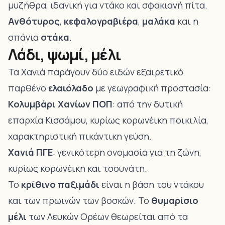
μυζήθρα, ιδανική για ντάκο και σφακιανή πίτα.
Ανθότυρος
,
κεφαλογραβιέρα
,
μαλάκα
και η
σπάνια
στάκα
.
Λάδι, ψωμί, μέλι
Τα Χανιά παράγουν δύο ειδών εξαιρετικό
παρθένο
ελαιόλαδο
με γεωγραφική προστασία:
Κολυμβάρι Χανίων ΠΟΠ
: από την δυτική
επαρχία Κισσάμου, κυρίως κορωνέικη ποικιλία,
χαρακτηριστική πικάντικη γεύση.
Χανιά ΠΓΕ
: γενικότερη ονομασία για τη ζώνη,
κυρίως κορωνέικη και τσουνάτη.
Το
κρίθινο παξιμάδι
είναι η βάση του ντάκου
και των πρωινών των βοσκών. Το
θυμαρίσιο
μέλι
των Λευκών Ορέων θεωρείται από τα