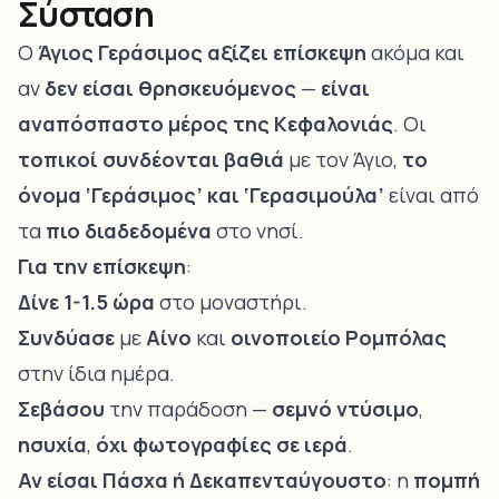
Σύσταση
Ο
Άγιος Γεράσιμος αξίζει επίσκεψη
ακόμα και
αν
δεν είσαι θρησκευόμενος
—
είναι
αναπόσπαστο μέρος της Κεφαλονιάς
. Οι
τοπικοί συνδέονται βαθιά
με τον Άγιο,
το
όνομα ‘Γεράσιμος’ και ‘Γερασιμούλα’
είναι από
τα
πιο διαδεδομένα
στο νησί.
Για την επίσκεψη
:
Δίνε 1-1.5 ώρα
στο μοναστήρι.
Συνδύασε
με
Αίνο
και
οινοποιείο Ρομπόλας
στην ίδια ημέρα.
Σεβάσου
την παράδοση —
σεμνό ντύσιμο
,
ησυχία
,
όχι φωτογραφίες σε ιερά
.
Αν είσαι Πάσχα ή Δεκαπενταύγουστο
: η
πομπή