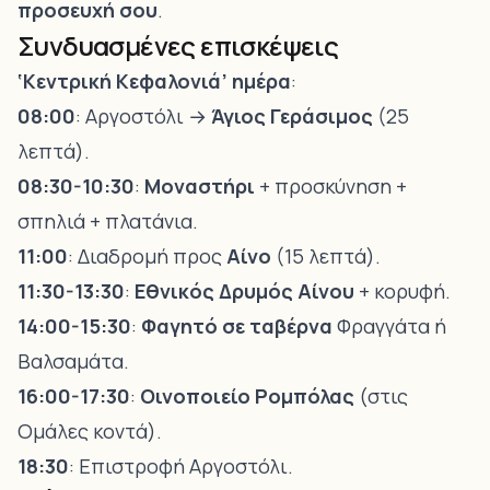
προσευχή σου
.
Συνδυασμένες επισκέψεις
‘Κεντρική Κεφαλονιά’ ημέρα
:
08:00
: Αργοστόλι →
Άγιος Γεράσιμος
(25
λεπτά).
08:30-10:30
:
Μοναστήρι
+ προσκύνηση +
σπηλιά + πλατάνια.
11:00
: Διαδρομή προς
Αίνο
(15 λεπτά).
11:30-13:30
:
Εθνικός Δρυμός Αίνου
+ κορυφή.
14:00-15:30
:
Φαγητό σε ταβέρνα
Φραγγάτα ή
Βαλσαμάτα.
16:00-17:30
:
Οινοποιείο Ρομπόλας
(στις
Ομάλες κοντά).
18:30
: Επιστροφή Αργοστόλι.