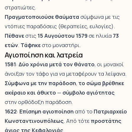
στρατιώτες.
Πραγματοποιούσε θαύματα
σύμφωνα με τις
ντόπιες παραδόσεις (θεραπείες, ευλογίες).
Πέθανε
στις
15 Αυγούστου 1579
σε ηλικία
73
ετών
.
Τάφηκε
στο μοναστήρι.
Αγιοποίηση και λατρεία
1581
:
Δύο χρόνια μετά τον θάνατο
, οι μοναχοί
άνοιξαν τον τάφο για να μεταφέρουν τα λείψανα.
Σύμφωνα με την παράδοση
,
το σώμα βρέθηκε
ακέραιο και άθικτο
—
σύμβολο αγιότητας
στην ορθόδοξη παράδοση.
1622
:
Επίσημη αγιοποίηση
από το
Πατριαρχείο
Κωνσταντινουπόλεως
. Από τότε
προστάτης
άγιος της Κεφαλονιάς
.