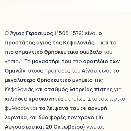
Ο
Άγιος Γεράσιμος
(1506-1579) είναι
ο
προστάτης άγιος της Κεφαλονιάς
— και
το
πιο σημαντικό θρησκευτικό σύμβολο
του
νησιού. Το
μοναστήρι του
στο
οροπέδιο των
Ομαλών
, στους πρόποδες του
Αίνου
, είναι
το
μεγαλύτερο θρησκευτικό μνημείο
της
Κεφαλονιάς και
σταθμός λατρείας πίστης
για
χιλιάδες προσκυνητές
ετησίως. Στο εσωτερικό
φυλάσσονται
τα λείψανά του
σε
αργυρή
λάρνακα
, και
δύο φορές τον χρόνο
(
16
Αυγούστου και 20 Οκτωβρίου
) γίνεται