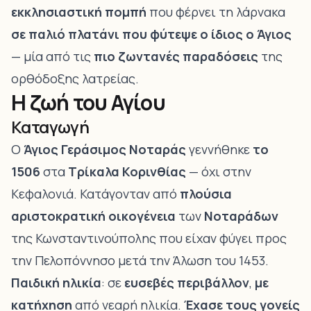
εκκλησιαστική πομπή
που φέρνει τη λάρνακα
σε παλιό πλατάνι που φύτεψε ο ίδιος ο Άγιος
— μία από τις
πιο ζωντανές παραδόσεις
της
ορθόδοξης λατρείας.
Η ζωή του Αγίου
Καταγωγή
Ο
Άγιος Γεράσιμος Νοταράς
γεννήθηκε
το
1506
στα
Τρίκαλα Κορινθίας
— όχι στην
Κεφαλονιά. Κατάγονταν από
πλούσια
αριστοκρατική οικογένεια
των
Νοταράδων
της Κωνσταντινούπολης που είχαν φύγει προς
την Πελοπόννησο μετά την Άλωση του 1453.
Παιδική ηλικία
: σε
ευσεβές περιβάλλον
,
με
κατήχηση
από νεαρή ηλικία.
Έχασε τους γονείς