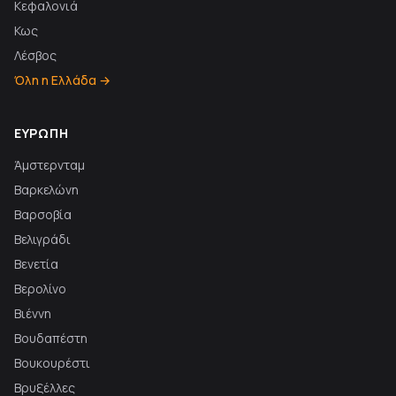
Κεφαλονιά
Κως
Λέσβος
Όλη η Ελλάδα →
ΕΥΡΏΠΗ
Άμστερνταμ
Βαρκελώνη
Βαρσοβία
Βελιγράδι
Βενετία
Βερολίνο
Βιέννη
Βουδαπέστη
Βουκουρέστι
Βρυξέλλες