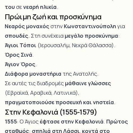
του
σε
νεαρή ηλικία
.
Πρώιμη ζωή και προσκύνημα
Νεαρός μοναχός
στην
Κωνσταντινούπολη
για
σπουδές
. Στη συνέχεια
μεγάλο προσκύνημα
:
Άγιοι Τόποι
(Ιερουσαλήμ, Νεκρά Θάλασσα).
Όρος Σινά
.
Άγιον Όρος
.
Διάφορα μοναστήρια
της Ανατολής.
Σε αυτές τις διαδρομές
μάθαινε γλώσσες
(Εβραϊκά, Αραβικά, Λατινικά),
πραγματοποιούσε προσευχή και νηστεία
.
Στην Κεφαλονιά (1555-1579)
1555
: Ο Άγιος
έφτασε στην Κεφαλονιά
.
Πρώτος
σταθμός
:
σπηλιά στη
Λάσσι
,
κοντά στο