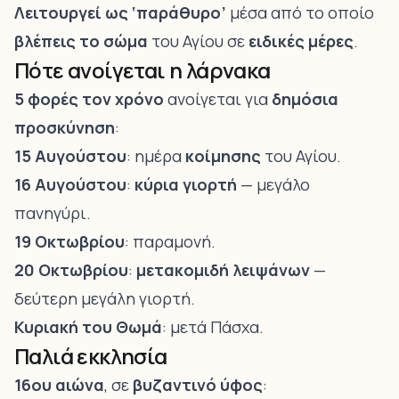
Λειτουργεί ως ‘παράθυρο’
μέσα από το οποίο
βλέπεις το σώμα
του Αγίου σε
ειδικές μέρες
.
Πότε ανοίγεται η λάρνακα
5 φορές τον χρόνο
ανοίγεται για
δημόσια
προσκύνηση
:
15 Αυγούστου
: ημέρα
κοίμησης
του Αγίου.
16 Αυγούστου
:
κύρια γιορτή
— μεγάλο
πανηγύρι.
19 Οκτωβρίου
: παραμονή.
20 Οκτωβρίου
:
μετακομιδή λειψάνων
—
δεύτερη μεγάλη γιορτή.
Κυριακή του Θωμά
: μετά Πάσχα.
Παλιά εκκλησία
16ου αιώνα
, σε
βυζαντινό ύφος
: