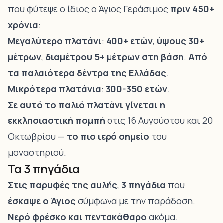
που φύτεψε ο ίδιος ο Άγιος Γεράσιμος
πριν 450+
χρόνια
:
Μεγαλύτερο πλατάνι
:
400+ ετών
,
ύψους 30+
μέτρων
,
διαμέτρου 5+ μέτρων στη βάση
.
Από
τα παλαιότερα δέντρα της Ελλάδας
.
Μικρότερα πλατάνια
:
300-350 ετών
.
Σε αυτό το παλιό πλατάνι
γίνεται η
εκκλησιαστική πομπή
στις 16 Αυγούστου και 20
Οκτωβρίου —
το πιο ιερό σημείο
του
μοναστηριού.
Τα 3 πηγάδια
Στις παρυφές της αυλής
,
3 πηγάδια
που
έσκαψε ο Άγιος
σύμφωνα με την παράδοση.
Νερό φρέσκο και πεντακάθαρο
ακόμα.