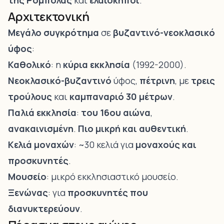
της Ρομπόλας
και
ελαιόκηποι
.
Αρχιτεκτονική
Μεγάλο συγκρότημα
σε
βυζαντινό-νεοκλασικό
ύφος
:
Καθολικό
: η
κύρια εκκλησία
(1992-2000).
Νεοκλασικό-βυζαντινό
ύφος,
πέτρινη
, με
τρεις
τρούλους
και
καμπαναριό 30 μέτρων
.
Παλιά εκκλησία
:
του 16ου αιώνα
,
ανακαινισμένη
.
Πιο μικρή και αυθεντική
.
Κελιά μοναχών
: ~30 κελιά για
μοναχούς και
προσκυνητές
.
Μουσείο
: μικρό εκκλησιαστικό μουσείο.
Ξενώνας
: για
προσκυνητές που
διανυκτερεύουν
.