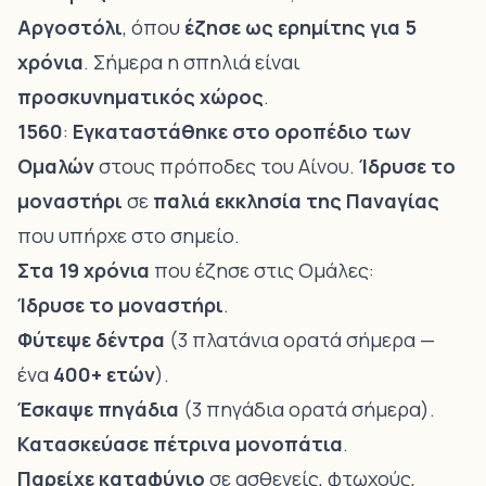
Αργοστόλι
, όπου
έζησε ως ερημίτης για 5
χρόνια
. Σήμερα η σπηλιά είναι
προσκυνηματικός χώρος
.
1560
:
Εγκαταστάθηκε στο οροπέδιο των
Ομαλών
στους πρόποδες του Αίνου.
Ίδρυσε το
μοναστήρι
σε
παλιά εκκλησία της Παναγίας
που υπήρχε στο σημείο.
Στα 19 χρόνια
που έζησε στις Ομάλες:
Ίδρυσε το μοναστήρι
.
Φύτεψε δέντρα
(3 πλατάνια ορατά σήμερα —
ένα
400+ ετών
).
Έσκαψε πηγάδια
(3 πηγάδια ορατά σήμερα).
Κατασκεύασε πέτρινα μονοπάτια
.
Παρείχε καταφύγιο
σε ασθενείς, φτωχούς,