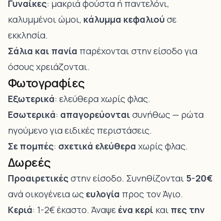
Γυναίκες
: μακριά φούστα ή παντελόνι,
καλυμμένοι ώμοι,
κάλυμμα κεφαλιού
σε
εκκλησία.
Σάλια και πανία
παρέχονται στην είσοδο για
όσους χρειάζονται.
Φωτογραφίες
Εξωτερικά
: ελεύθερα χωρίς φλας.
Εσωτερικά
:
απαγορεύονται
συνήθως — ρώτα
ηγούμενο για ειδικές περιστάσεις.
Σε πομπές
:
σχετικά ελεύθερα
χωρίς φλας.
Δωρεές
Προαιρετικές
στην είσοδο. Συνηθίζονται
5-20€
ανά οικογένεια ως
ευλογία
προς τον Άγιο.
Κεριά
: 1-2€ έκαστο. Άναψε
ένα κερί
και
πες την