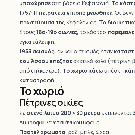
υποχώρησε
στη βόρεια Κεφαλονιά.
Το κάστ
1757
: Η
πειρατεία επίσης μειώθηκε
. Οι Βεν
πρωτεύουσα
της Κεφαλονιάς.
Το διοικητικ
Στους
18ο-19ο αιώνες
, το κάστρο
παρέμεινε
εγκατάλειψη
.
1953 σεισμός
: αν και ο σεισμός ήταν
καταστρ
του Άσσου επέζησε
σχετικά καλά (πέτρινη 
από επίκεντρο).
Το χωριό κάτω
υπέστη
κάπ
καταστροφή
.
Το χωριό
Πέτρινες οικίες
Σε
στενό λαιμό 200 × 30 μέτρα
εκτείνονται
Διώροφα
βενετσιάνικου ύφους.
Παστέλ χρώματα
: ροζ, μπλε, ώχρα.