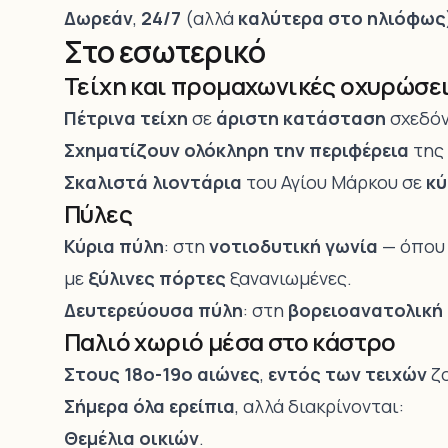
Δωρεάν
,
24/7
(αλλά
καλύτερα στο ηλιόφως
Στο εσωτερικό
Τείχη και προμαχωνικές οχυρώσε
Πέτρινα τείχη
σε
άριστη κατάσταση
σχεδόν
Σχηματίζουν ολόκληρη την περιφέρεια
της
Σκαλιστά λιοντάρια
του Αγίου Μάρκου σε
κύ
Πύλες
Κύρια πύλη
: στη
νοτιοδυτική γωνία
— όπου 
με
ξύλινες πόρτες
ξανανιωμένες.
Δευτερεύουσα πύλη
: στη
βορειοανατολική
Παλιό χωριό μέσα στο κάστρο
Στους 18ο-19ο αιώνες
,
εντός των τειχών
ζο
Σήμερα όλα ερείπια
, αλλά διακρίνονται:
Θεμέλια οικιών
.