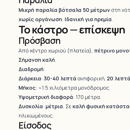
Μικρή παραλία βότσαλα 50 μέτρων
στη νότ
χωρίς οργάνωση
.
Ιδανική για ηρεμία
.
Το κάστρο — επίσκεψη
Πρόσβαση
Από κέντρο χωριού (πλατεία),
πέτρινο μονο
Σήμανση καλή
.
Διαδρομή
:
Διάρκεια
:
30-40 λεπτά
ανηφορική,
20 λεπτ
Μήκος
: ~1.5 χιλιόμετρα μονόδρομος.
Υψομετρική διαφορά
: 170 μέτρα.
Δυσκολία
:
μέτρια
. Σε
καλή φυσική κατάστ
ηλικιωμένους.
Είσοδος