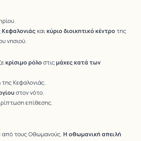
ρίου.
ς Κεφαλονιάς
και
κύριο διοικητικό κέντρο
της
ου νησιού.
ξε
κρίσιμο ρόλο
στις
μάχες κατά των
ή
της Κεφαλονιάς.
ργίου
στον νότο.
ερίπτωση επίθεσης.
α
από τους Οθωμανούς.
Η οθωμανική απειλή