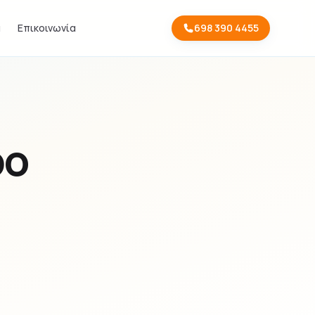
α
Επικοινωνία
698 390 4455
ρο