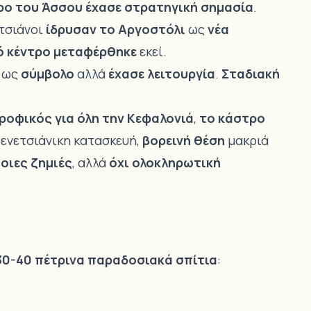
ρο του Άσσου έχασε στρατηγική σημασία
.
ετσιάνοι
ίδρυσαν το Αργοστόλι
ως
νέα
ό κέντρο μεταφέρθηκε
εκεί.
ως
σύμβολο
αλλά
έχασε λειτουργία
.
Σταδιακή
οφικός για όλη την Κεφαλονιά
,
το κάστρο
βενετσιάνικη κατασκευή,
βορεινή θέση
μακριά
οιες ζημιές
, αλλά
όχι ολοκληρωτική
30-40 πέτρινα παραδοσιακά σπίτια
: