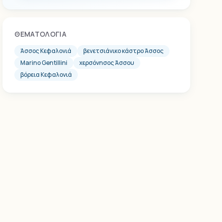
ΘΕΜΑΤΟΛΟΓΊΑ
Άσσος Κεφαλονιά
βενετσιάνικο κάστρο Άσσος
Marino Gentillini
χερσόνησος Άσσου
βόρεια Κεφαλονιά