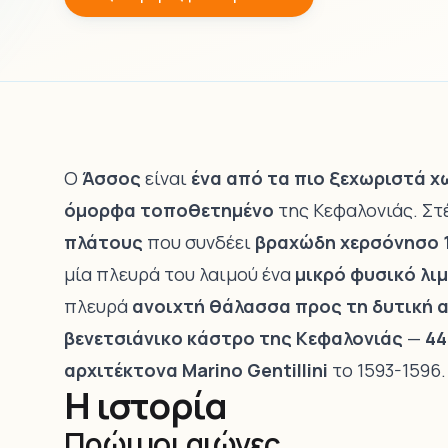
Ο
Άσσος
είναι
ένα από τα πιο ξεχωριστά χ
όμορφα τοποθετημένο
της Κεφαλονιάς. Στ
πλάτους
που συνδέει
βραχώδη χερσόνησο 
μία πλευρά του λαιμού ένα
μικρό φυσικό λι
πλευρά
ανοιχτή θάλασσα προς τη δυτική 
βενετσιάνικο κάστρο της Κεφαλονιάς
—
44
αρχιτέκτονα Marino Gentillini
το 1593-1596.
Η ιστορία
Πρώιμοι αιώνες