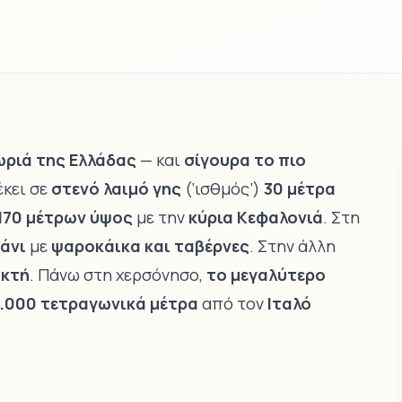
ωριά της Ελλάδας
— και
σίγουρα το πιο
έκει σε
στενό λαιμό γης
(‘ισθμός’)
30 μέτρα
170 μέτρων ύψος
με την
κύρια Κεφαλονιά
. Στη
μάνι
με
ψαροκάικα και ταβέρνες
. Στην άλλη
ακτή
. Πάνω στη χερσόνησο,
το μεγαλύτερο
.000 τετραγωνικά μέτρα
από τον
Ιταλό