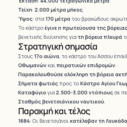
Έκταση
:
44.000 τετραγωνικά μέτρα
.
Τείχη
:
2.000 μέτρα μήκος
.
Ύψος
: στα
170 μέτρα
του βραχώδους ακρωτη
Το κάστρο
έγινε η πρωτεύουσα της βόρεια
βενετικής διοίκησης για
τη βόρεια πλευρά
τ
Στρατηγική σημασία
Στους
17ο αιώνα
, το κάστρο του Άσσου έπαι
Οθωμανών
και
πειρατικών επιδρομών
:
Παρακολουθούσε ολόκληρη τη βόρεια ακτ
Σήματα φωτιάς
προς το
Κάστρο Αγίου Γεω
Καταφύγιο
για
2.500-3.000 ντόπιους
σε π
Σταθμός βενετσιάνικου ναυτικού
.
Παρακμή και τέλος
1684
: Οι Βενετσιάνοι
κατέλαβαν τη Λευκάδ