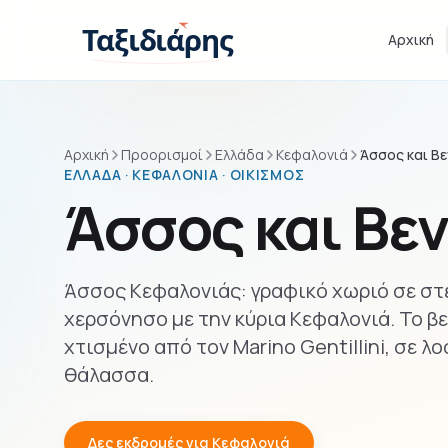
Παράβλεψη στο περιεχόμενο
Ταξιδιάρης
Αρχική
Αρχική
Προορισμοί
Ελλάδα
Κεφαλονιά
Άσσος και Β
ΕΛΛΆΔΑ · ΚΕΦΑΛΟΝΙΆ · ΟΙΚΙΣΜΌΣ
Άσσος και Βε
Άσσος Κεφαλονιάς: γραφικό χωριό σε στε
χερσόνησο με την κύρια Κεφαλονιά. Το β
χτισμένο από τον Marino Gentillini, σε λ
θάλασσα.
Δες εκδρομές για Κεφαλονιά