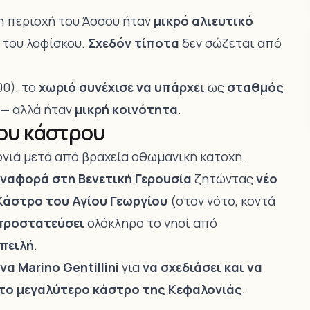
 η περιοχή του Άσσου ήταν
μικρό αλιευτικό
 του λοφίσκου.
Σχεδόν τίποτα
δεν σώζεται από
00), το
χωριό συνέχισε να υπάρχει
ως
σταθμός
— αλλά ήταν
μικρή κοινότητα
.
του κάστρου
νιά μετά από βραχεία οθωμανική κατοχή.
ναφορά στη Βενετική Γερουσία
ζητώντας
νέο
Κάστρο του Αγίου Γεωργίου
(στον νότο, κοντά
προστατεύσει
ολόκληρο το νησί από
πειλή
.
α Marino Gentillini
για
να σχεδιάσει και να
το μεγαλύτερο κάστρο της Κεφαλονιάς
: