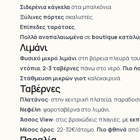
Σιδερένια κάγκελα
στα μπαλκόνια.
Ξύλινες πόρτες
σκαλιστές.
Επίπεδες ταράτσες
.
Πολλά αναπαλαιωμένα
σε
boutique καταλ
Λιμάνι
Φυσικό μικρό λιμάνι
στη βόρεια πλευρά του
ντόπια
,
2-3 ταβέρνες
πάνω στο νερό.
Πιο ή
Στάθμευση μικρών γιοτ
καλοκαιρινά.
Ταβέρνες
Πλατάνος
: στην κεντρική πλατεία, παραδοσ
Νεφέλη
: ψαροταβέρνα στο λιμάνι.
Άσσος View
: στις βραχώδεις πλαγιές, με
εκπ
Μέσος όρος
: 22-32€/άτομο.
Πιο φθηνά
από 
Παραλία