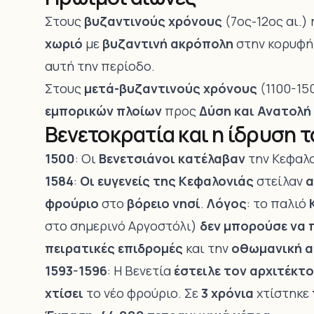
Στους
βυζαντινούς χρόνους
(7ος-12ος αι.)
χωριό
με
βυζαντινή ακρόπολη
στην κορυφή
αυτή την περίοδο.
Στους
μετά-βυζαντινούς χρόνους
(1100-15
εμπορικών πλοίων
προς
Δύση και Ανατολή
Βενετοκρατία και η ίδρυση 
1500
: Οι
Βενετσιάνοι κατέλαβαν
την Κεφαλο
1584
:
Οι ευγενείς της Κεφαλονιάς
στείλαν
α
φρούριο
στο
βόρειο νησί
.
Λόγος
: το παλιό
στο σημερινό
Αργοστόλι
)
δεν μπορούσε να 
πειρατικές επιδρομές
και την
οθωμανική α
1593-1596
: Η Βενετία
έστειλε τον αρχιτέκτον
χτίσει
το νέο φρούριο. Σε
3 χρόνια
χτίστηκε