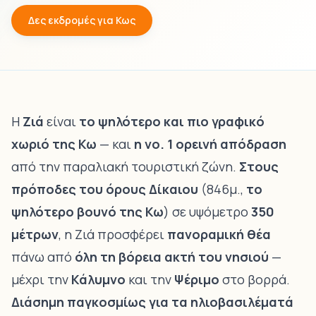
Δες εκδρομές για Κως
Η
Ζιά
είναι
το ψηλότερο και πιο γραφικό
χωριό της Κω
— και
η νο. 1 ορεινή απόδραση
από την παραλιακή τουριστική ζώνη.
Στους
πρόποδες του όρους Δίκαιου
(846μ.,
το
ψηλότερο βουνό της Κω
) σε υψόμετρο
350
μέτρων
, η Ζιά προσφέρει
πανοραμική θέα
πάνω από
όλη τη βόρεια ακτή του νησιού
—
μέχρι την
Κάλυμνο
και την
Ψέριμο
στο βορρά.
Διάσημη παγκοσμίως για τα ηλιοβασιλέματά