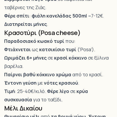
ταβέρνες της Ζιάς.
Φέρε σπίτι
:
φιάλη κανελάδας 500ml
~7-12€.
Διατηρείται μήνες
.
Κρασοτύρι (Posa cheese)
Παραδοσιακό κωακό τυρί
που:
Φτιάχνεται
ως
κατσικίσιο τυρί
(‘Posa’).
Ωριμάζει 6+ μήνες
σε
κρασί κόκκινο
σε ξύλινα
βαρέλια.
Παίρνει βαθύ κόκκινο χρώμα
από το κρασί.
Έντονη γεύση
με
νότες κρασιού
.
Τιμή
: 25-40€/κιλό.
Φέρε λίγο
σε
κρύα
συσκευασία
για το ταξίδι.
Μέλι Δικαίου
Θυμαρίσιο μέλι
από
τα βουνά γύρω
.
Έντονη