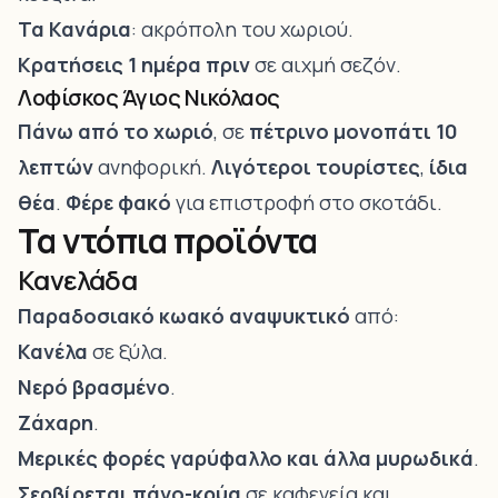
Τα Κανάρια
: ακρόπολη του χωριού.
Κρατήσεις 1 ημέρα πριν
σε αιχμή σεζόν.
Λοφίσκος Άγιος Νικόλαος
Πάνω από το χωριό
, σε
πέτρινο μονοπάτι 10
λεπτών
ανηφορική.
Λιγότεροι τουρίστες
,
ίδια
θέα
.
Φέρε φακό
για επιστροφή στο σκοτάδι.
Τα ντόπια προϊόντα
Κανελάδα
Παραδοσιακό κωακό αναψυκτικό
από:
Κανέλα
σε ξύλα.
Νερό βρασμένο
.
Ζάχαρη
.
Μερικές φορές γαρύφαλλο και άλλα μυρωδικά
.
Σερβίρεται
πάγο-κρύα
σε καφενεία και