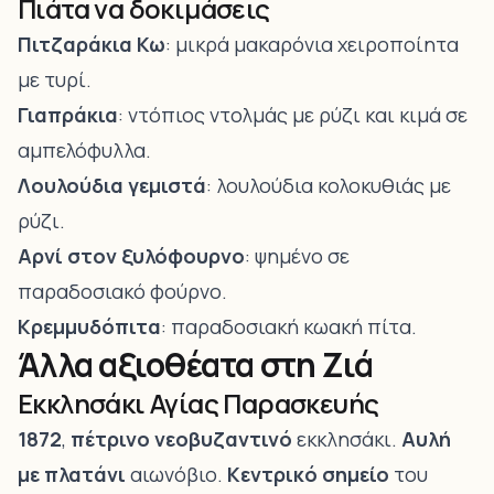
Πιάτα να δοκιμάσεις
Πιτζαράκια Κω
: μικρά μακαρόνια χειροποίητα
με τυρί.
Γιαπράκια
: ντόπιος ντολμάς με ρύζι και κιμά σε
αμπελόφυλλα.
Λουλούδια γεμιστά
: λουλούδια κολοκυθιάς με
ρύζι.
Αρνί στον ξυλόφουρνο
: ψημένο σε
παραδοσιακό φούρνο.
Κρεμμυδόπιτα
: παραδοσιακή κωακή πίτα.
Άλλα αξιοθέατα στη Ζιά
Εκκλησάκι Αγίας Παρασκευής
1872
,
πέτρινο νεοβυζαντινό
εκκλησάκι.
Αυλή
με πλατάνι
αιωνόβιο.
Κεντρικό σημείο
του