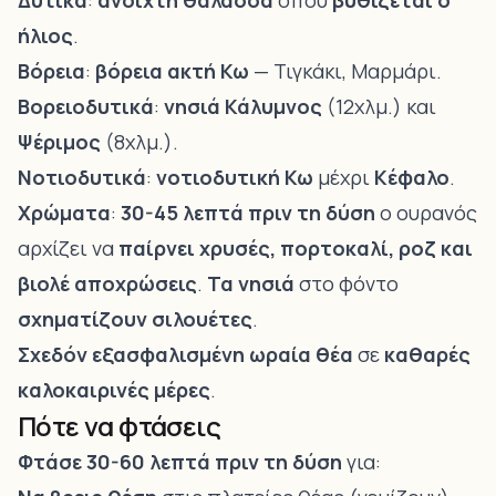
Δυτικά
:
ανοιχτή θάλασσα
όπου
βυθίζεται ο
ήλιος
.
Βόρεια
:
βόρεια ακτή Κω
—
Τιγκάκι
, Μαρμάρι.
Βορειοδυτικά
:
νησιά Κάλυμνος
(12χλμ.) και
Ψέριμος
(8χλμ.).
Νοτιοδυτικά
:
νοτιοδυτική Κω
μέχρι
Κέφαλο
.
Χρώματα
:
30-45 λεπτά πριν τη δύση
ο ουρανός
αρχίζει να
παίρνει χρυσές, πορτοκαλί, ροζ και
βιολέ αποχρώσεις
.
Τα νησιά
στο φόντο
σχηματίζουν σιλουέτες
.
Σχεδόν εξασφαλισμένη ωραία θέα
σε
καθαρές
καλοκαιρινές μέρες
.
Πότε να φτάσεις
Φτάσε 30-60 λεπτά πριν τη δύση
για: