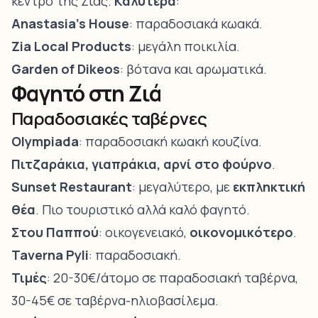
κέντρο της Ζιάς.
Καλύτερα
:
Anastasia’s House
: παραδοσιακά κωακά.
Zia Local Products
: μεγάλη ποικιλία.
Garden of Dikeos
: βότανα και αρωματικά.
Φαγητό στη Ζιά
Παραδοσιακές ταβέρνες
Olympiada
: παραδοσιακή κωακή κουζίνα.
Πιτζαράκια, γιαπράκια, αρνί στο φούρνο
.
Sunset Restaurant
: μεγαλύτερο, με
εκπληκτική
θέα
. Πιο τουριστικό αλλά καλό φαγητό.
Στου Παππού
: οικογενειακό,
οικονομικότερο
.
Taverna Pyli
: παραδοσιακή.
Τιμές
: 20-30€/άτομο σε παραδοσιακή ταβέρνα,
30-45€ σε ταβέρνα-ηλιοβασίλεμα.