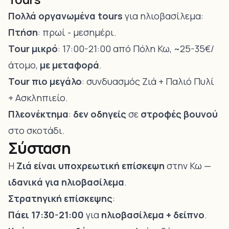
Πολλά οργανωμένα tours
για ηλιοβασίλεμα:
Πτήση
: πρωί - μεσημέρι.
Tour μικρό
: 17:00-21:00 από Πόλη Κω, ~25-35€/
άτομο,
με μεταφορά
.
Tour πιο μεγάλο
: συνδυασμός Ζιά + Παλιό Πυλί
+ Ασκληπιείο.
Πλεονέκτημα
:
δεν οδηγείς
σε
στροφές βουνού
στο σκοτάδι.
Σύσταση
Η
Ζιά είναι υποχρεωτική επίσκεψη
στην Κω —
ιδανικά για ηλιοβασίλεμα
.
Στρατηγική επίσκεψης
:
Πάει 17:30-21:00
για
ηλιοβασίλεμα + δείπνο
.