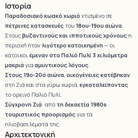
Ιστορία
Παραδοσιακό κωακό χωριό
χτισμένο σε
πέτρινες κατασκευές
του
18ου-19ου αιώνα
.
Στους
βυζαντινούς και ιπποτικούς χρόνους
η
περιοχή ήταν
λιγότερο κατοικημένη
— οι
κάτοικοι
έμεναν στο Παλιό Πυλί
3 χιλιόμετρα
μακριά
για
αμυντικούς λόγους
.
Στους 19ο-20ό αιώνα
,
οικογένειες κατέβηκαν
στη Ζιά και στα γύρω χωριά,
εγκαταλείποντας
το ορεινό Παλιό Πυλί.
Σύγχρονη Ζιά
: από
τη δεκαετία 1980s
τουριστικός προορισμός
για τα
ηλιοβασιλέματά της.
Αρχιτεκτονική