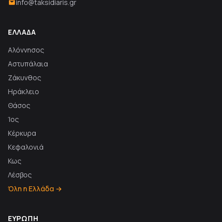
info@taksidiaris.gr
ΕΛΛΆΔΑ
Αλόννησος
Αστυπάλαια
Ζάκυνθος
Ηράκλειο
Θάσος
Ίος
Κέρκυρα
Κεφαλονιά
Κως
Λέσβος
Όλη η Ελλάδα →
ΕΥΡΏΠΗ