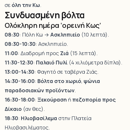
σε
όλη την Κω
.
Συνδυασμένη βόλτα
Ολόκληρη ημέρα ‘ορεινή Κως’
08:30
: Πόλη Κω →
Ασκληπιείο
(10 λεπτά).
08:30-10:30
: Ασκληπιείο.
11:00
: Διαδρομή προς
Ζιά
(15 λεπτά).
11:30-12:30
:
Παλαιό Πυλί
(4 χιλιόμετρα δίπλα).
13:00-14:30
: Φαγητό σε ταβέρνα Ζιάς.
14:30-16:00
:
Βόλτα στο χωριό
,
ψώνια
παραδοσιακών προϊόντων
.
16:30-18:00
:
Ξεκούραση
ή
πεζοπορία προς
Δίκαιο
(αν θες).
18:30
:
Ηλιοβασίλεμα
στην Πλατεία
Ηλιοβασιλέματος.