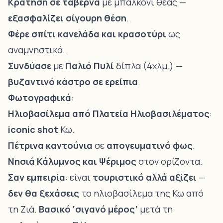
Κράτηση σε ταβέρνα
με μπαλκόνι θέας —
εξασφαλίζει σίγουρη θέση
.
Φέρε σπίτι
κανελάδα και κρασοτύρι
ως
αναμνηστικά.
Συνδύασε
με
Παλιό Πυλί
δίπλα (4χλμ.) —
βυζαντινό κάστρο σε ερείπια
.
Φωτογραφικά
:
Ηλιοβασίλεμα από Πλατεία Ηλιοβασιλέματος
:
iconic shot
Κω.
Πέτρινα καντούνια
σε
απογευματινό φως
.
Νησιά Κάλυμνος και Ψέριμος
στον ορίζοντα.
Σαν εμπειρία
: είναι
τουριστικό αλλά αξίζει
—
δεν θα ξεχάσεις
το ηλιοβασίλεμα της Κω από
τη Ζιά.
Βασικό ‘σιγανό μέρος’
μετά τη