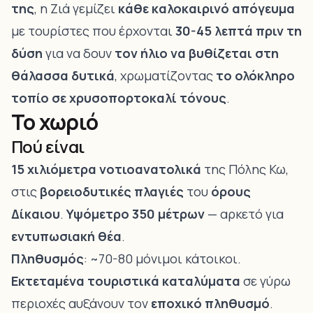
της
, η Ζιά γεμίζει
κάθε καλοκαιρινό απόγευμα
με τουρίστες που έρχονται
30-45 λεπτά πριν τη
δύση
για να δουν
τον ήλιο να βυθίζεται στη
θάλασσα δυτικά
, χρωματίζοντας
το ολόκληρο
τοπίο σε χρυσοπορτοκαλί τόνους
.
Το χωριό
Πού είναι
15 χιλιόμετρα νοτιοανατολικά
της Πόλης Κω,
στις
βορειοδυτικές πλαγιές
του
όρους
Δίκαιου
.
Υψόμετρο 350 μέτρων
— αρκετό για
εντυπωσιακή θέα
.
Πληθυσμός
: ~70-80 μόνιμοι κάτοικοι.
Εκτεταμένα τουριστικά καταλύματα
σε γύρω
περιοχές αυξάνουν τον
εποχικό πληθυσμό
.