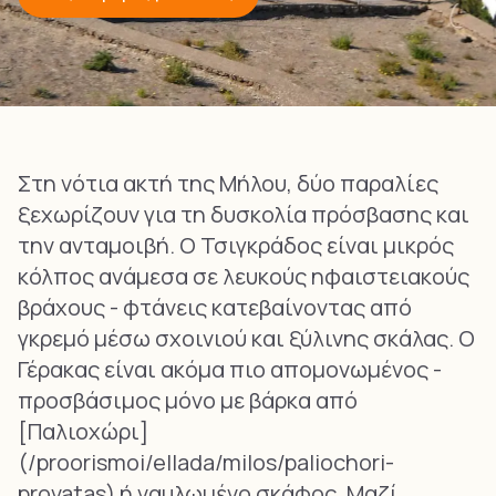
Στη νότια ακτή της Μήλου, δύο παραλίες
ξεχωρίζουν για τη δυσκολία πρόσβασης και
την ανταμοιβή. Ο Τσιγκράδος είναι μικρός
κόλπος ανάμεσα σε λευκούς ηφαιστειακούς
βράχους - φτάνεις κατεβαίνοντας από
γκρεμό μέσω σχοινιού και ξύλινης σκάλας. Ο
Γέρακας είναι ακόμα πιο απομονωμένος -
προσβάσιμος μόνο με βάρκα από
[Παλιοχώρι]
(/proorismoi/ellada/milos/paliochori-
provatas) ή ναυλωμένο σκάφος. Μαζί