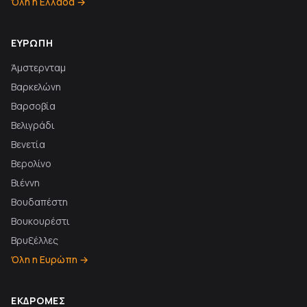
Όλη η Ελλάδα →
ΕΥΡΏΠΗ
Άμστερνταμ
Βαρκελώνη
Βαρσοβία
Βελιγράδι
Βενετία
Βερολίνο
Βιέννη
Βουδαπέστη
Βουκουρέστι
Βρυξέλλες
Όλη η Ευρώπη →
ΕΚΔΡΟΜΈΣ