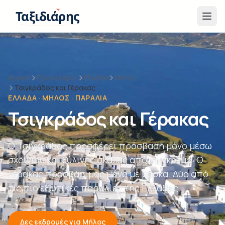
Παράβλεψη στο περιεχόμενο
Ταξιδιάρης
Αρχική
Προορισμοί
Ελλάδα
Μήλος
Τσιγκράδος και Γέρακας
ΕΛΛΆΔΑ · ΜΉΛΟΣ · ΠΑΡΑΛΊΑ
Τσιγκράδος και Γέρακας
Ο Τσιγκράδος προσφέρει πρόσβαση μόνο μέσω
σχοινιού και ξύλινης σκάλας από το γκρεμό. Ο
Γέρακας προσβάσιμος μόνο με βάρκα. Δύο από
τις πιο εξωτικές παραλίες της Ελλάδας.
Δες εκδρομές για Μήλος