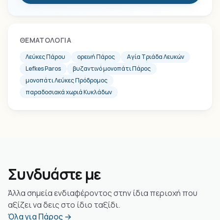
ΘΕΜΑΤΟΛΟΓΊΑ
Λεύκες Πάρου
ορεινή Πάρος
Αγία Τριάδα Λευκών
Lefkes Paros
βυζαντινό μονοπάτι Πάρος
μονοπάτι Λεύκες Πρόδρομος
παραδοσιακά χωριά Κυκλάδων
Συνδυάστε με
Άλλα σημεία ενδιαφέροντος στην ίδια περιοχή που
αξίζει να δεις στο ίδιο ταξίδι.
Όλα για Πάρος →