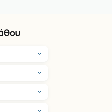
ιάθου