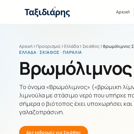
Παράβλεψη στο περιεχόμενο
Ταξιδιάρης
Αρχική
Αρχική
Προορισμοί
Ελλάδα
Σκιάθος
Βρωμόλιμνος 
ΕΛΛΆΔΑ · ΣΚΙΆΘΟΣ · ΠΑΡΑΛΊΑ
Βρωμόλιμνος
Το όνομα «Βρωμόλιμνος» («βρώμικη λίμν
λιμνούλα με στάσιμο νερό που υπήρχε π
σήμερα ο βιότοπος έχει υποχωρήσει και 
γαλαζοπράσινη.
Δες εκδρομές για Σκιάθος