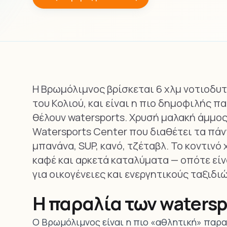
Η Βρωμόλιμνος βρίσκεται 6 χλμ νοτιοδυτ
του Κολιού, και είναι η πιο δημοφιλής π
θέλουν watersports. Χρυσή μαλακή άμμος
Watersports Center που διαθέτει τα πάντα
μπανάνα, SUP, κανό, τζέταβλ. Το κοντινό
καφέ και αρκετά καταλύματα — οπότε είν
για οικογένειες και ενεργητικούς ταξιδι
Η παραλία των watersp
Ο Βρωμόλιμνος είναι η πιο «αθλητική» παραλ