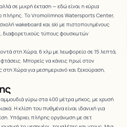
αλλά σε μικρή έκταση — εδώ είναι η κύρια
ο πλήρης. Το Vromolimnos Watersports Center,
ι σχολή wakeboard και ski με πιστοποιημένους
ski, διαφορετικούς τύπους φουσκωτών
 κοντά στη Χώρα, 6 χλμ με λεωφορείο σε 15 λεπτά,
α φτάσεις. Μπορείς να κάνεις πρωί στον
ς στη Χώρα για μεσημεριανό και ξεκούραση,
της
ή αμμουδιά γύρω στα 400 μέτρα μήκος, με χρυσή
ακά. Η κλίση του πυθμένα είναι ιδανική για
μέση. Υπάρχει πλήρης οργάνωση με σετ
ουσική το μεσημέρι, τουαλέτες και ντους. Μια