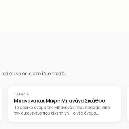
ξίζει να δεις στο ίδιο ταξίδι.
ΠΑΡΑΛΊΑ
Μπανάνα και Μικρή Μπανάνα Σκιάθου
Το αρχικό όνομα της Μπανάνας ήταν Κρασάς, από
την οικογένεια που είχε τη γη. Το νέο όνομα
προέκυψε από το σχήμα της — καμπυλωτή σαν
μπανάνα κοιτώντας τη δυτικά.