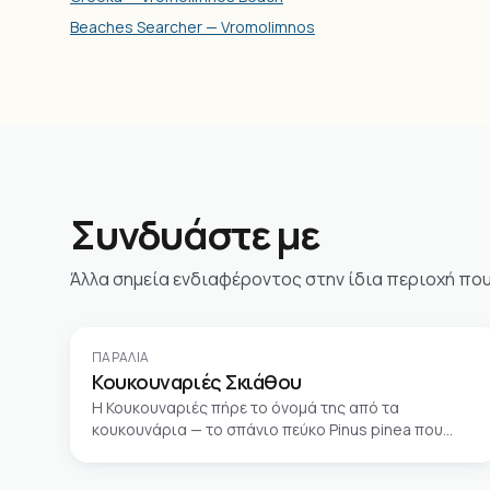
Beaches Searcher — Vromolimnos
Συνδυάστε με
Άλλα σημεία ενδιαφέροντος στην ίδια περιοχή που α
ΠΑΡΑΛΊΑ
Κουκουναριές Σκιάθου
Η Κουκουναριές πήρε το όνομά της από τα
κουκουνάρια — το σπάνιο πεύκο Pinus pinea που
φύεται σχεδόν αποκλειστικά στη Μεσόγειο και στη
Σκιάθο έφτιαξε ολόκληρο δάσος μπροστά στην