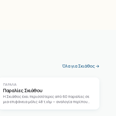
Όλα για Σκιάθος →
ΠΑΡΑΛΊΑ
Παραλίες Σκιάθου
Η Σκιάθος έχει περισσότερες από 60 παραλίες σε
μια επιφάνεια μόλις 48 τ.χλμ — αναλογία περίπου
1,25 παραλίας ανά τετραγωνικό χιλιόμετρο, από τις
υψηλότερες στην Ελλάδα.