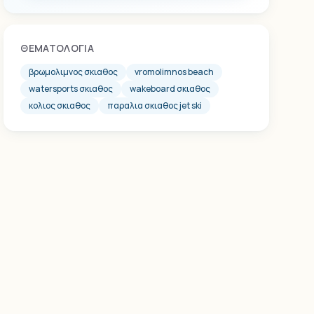
ΘΕΜΑΤΟΛΟΓΊΑ
βρωμολιμνος σκιαθος
vromolimnos beach
watersports σκιαθος
wakeboard σκιαθος
κολιος σκιαθος
παραλια σκιαθος jet ski