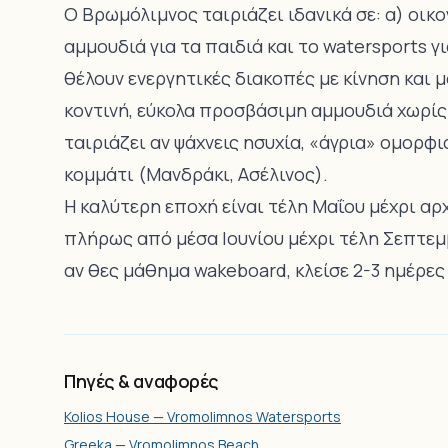
Ο Βρωμόλιμνος ταιριάζει ιδανικά σε: α) οικο
αμμουδιά για τα παιδιά και το watersports γι
θέλουν ενεργητικές διακοπές με κίνηση και μ
κοντινή, εύκολα προσβάσιμη αμμουδιά χωρίς 
ταιριάζει αν ψάχνεις ησυχία, «άγρια» ομορφ
κομμάτι (Μανδράκι, Ασέλινος).
Η καλύτερη εποχή είναι τέλη Μαΐου μέχρι αρ
πλήρως από μέσα Ιουνίου μέχρι τέλη Σεπτεμβ
αν θες μάθημα wakeboard, κλείσε 2-3 ημέρες
Πηγές & αναφορές
Kolios House — Vromolimnos Watersports
Greeka — Vromolimnos Beach