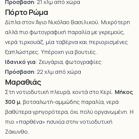
Πρόσβαση
: 21 χλμ από χώρα
Πόρτο Ρώμα
Δίπλα στον Άγιο Νικόλαο Βασιλικού. Μικρότερη
αλλά πιο φωτογραφική παραλία με γκρεμούς,
νερά τιρκουάζ, μία ταβέρνα και περιορισμένες
ξαπλώστρες. Υπέροχη για βουτιές.
Ιδανικό για
: Ζευγάρια, φωτογραφίες
Πρόσβαση
: 22 χλμ από χώρα
Μαραθιάς
Στη νοτιοδυτική πλευρά, κοντά στο Κερί.
Μήκος
300 μ
, βοτσαλωτή-αμμώδης παραλία, νερά
βαθύτερα γρηγορότερα, όχι πολύ οργανωμένη. Η
πιο «παρθένα» ησυχία στην νοτιοδυτική
Ζάκυνθο.