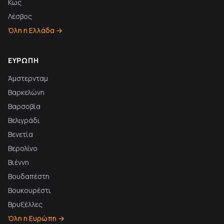
Κως
Λέσβος
Όλη η Ελλάδα →
ΕΥΡΏΠΗ
Άμστερνταμ
Βαρκελώνη
Βαρσοβία
Βελιγράδι
Βενετία
Βερολίνο
Βιέννη
Βουδαπέστη
Βουκουρέστι
Βρυξέλλες
Όλη η Ευρώπη →