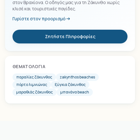
στον Βραχίονα. Ο οδηγός μας για τη Ζάκυνθο χωρίς
κλισέ και τουριστικές παγίδες.
Γυρίστε στον προορισμό
Ζητήστε Πληροφορίες
ΘΕΜΑΤΟΛΟΓΊΑ
παραλίες ζάκυνθος
zakynthos beaches
πόρτο λιμνιώνας
ξύγκια ζάκυνθος
μαραθιάς ζάκυνθος
μπανάνα beach