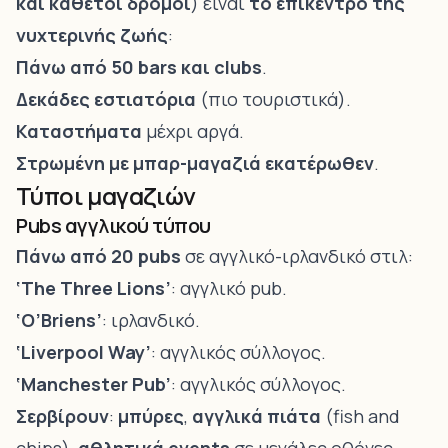
και κάθετοι δρόμοι
) είναι
το επίκεντρο της
νυχτερινής ζωής
:
Πάνω από 50 bars και clubs
.
Δεκάδες εστιατόρια
(πιο τουριστικά).
Καταστήματα
μέχρι αργά.
Στρωμένη με μπαρ-μαγαζιά εκατέρωθεν
.
Τύποι μαγαζιών
Pubs αγγλικού τύπου
Πάνω από 20 pubs
σε αγγλικό-ιρλανδικό στιλ:
‘The Three Lions’
: αγγλικό pub.
‘O’Briens’
: ιρλανδικό.
‘Liverpool Way’
: αγγλικός σύλλογος.
‘Manchester Pub’
: αγγλικός σύλλογος.
Σερβίρουν
:
μπύρες
,
αγγλικά πιάτα
(fish and