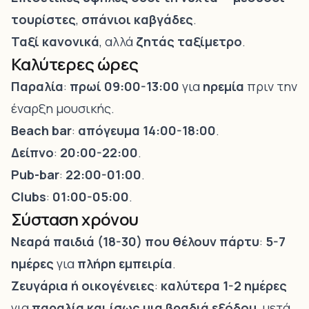
τουρίστες
,
σπάνιοι καβγάδες
.
Ταξί
κανονικά
, αλλά
ζητάς ταξίμετρο
.
Καλύτερες ώρες
Παραλία
:
πρωί 09:00-13:00
για
ηρεμία
πριν την
έναρξη μουσικής.
Beach bar
:
απόγευμα 14:00-18:00
.
Δείπνο
:
20:00-22:00
.
Pub-bar
:
22:00-01:00
.
Clubs
:
01:00-05:00
.
Σύσταση χρόνου
Νεαρά παιδιά (18-30) που θέλουν πάρτυ
:
5-7
ημέρες
για
πλήρη εμπειρία
.
Ζευγάρια ή οικογένειες
:
καλύτερα 1-2 ημέρες
για
παραλία και ίσως μια βραδιά εξόδου
, μετά