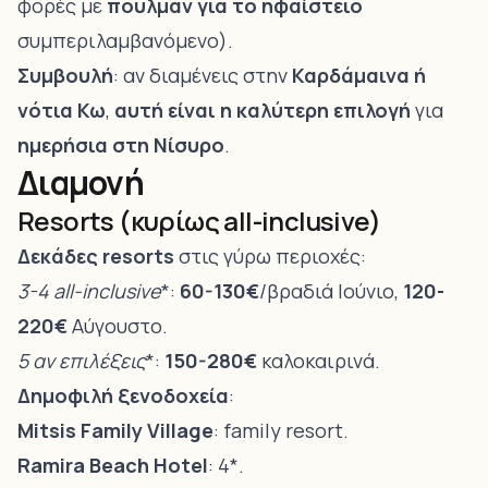
φορές με
πούλμαν για το ηφαίστειο
συμπεριλαμβανόμενο).
Συμβουλή
: αν διαμένεις στην
Καρδάμαινα ή
νότια Κω
,
αυτή είναι η καλύτερη επιλογή
για
ημερήσια στη Νίσυρο
.
Διαμονή
Resorts (κυρίως all-inclusive)
Δεκάδες resorts
στις γύρω περιοχές:
3-4
all-inclusive
*:
60-130€
/βραδιά Ιούνιο,
120-
220€
Αύγουστο.
5
αν επιλέξεις
*:
150-280€
καλοκαιρινά.
Δημοφιλή ξενοδοχεία
:
Mitsis Family Village
: family resort.
Ramira Beach Hotel
: 4*.