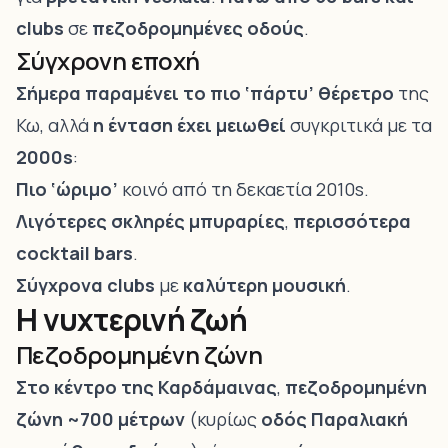
clubs
σε
πεζοδρομημένες οδούς
.
Σύγχρονη εποχή
Σήμερα παραμένει το πιο ‘πάρτυ’ θέρετρο
της
Κω, αλλά
η ένταση έχει μειωθεί
συγκριτικά με τα
2000s
:
Πιο ‘ώριμο’
κοινό από τη δεκαετία 2010s.
Λιγότερες σκληρές μπυραρίες
,
περισσότερα
cocktail bars
.
Σύγχρονα clubs
με
καλύτερη μουσική
.
Η νυχτερινή ζωή
Πεζοδρομημένη ζώνη
Στο κέντρο της Καρδάμαινας
,
πεζοδρομημένη
ζώνη ~700 μέτρων
(κυρίως
οδός Παραλιακή