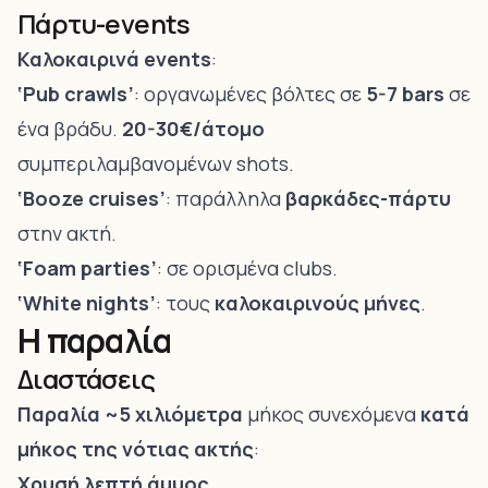
Πάρτυ-events
Καλοκαιρινά events
:
‘Pub crawls’
: οργανωμένες βόλτες σε
5-7 bars
σε
ένα βράδυ.
20-30€/άτομο
συμπεριλαμβανομένων shots.
‘Booze cruises’
: παράλληλα
βαρκάδες-πάρτυ
στην ακτή.
‘Foam parties’
: σε ορισμένα clubs.
‘White nights’
: τους
καλοκαιρινούς μήνες
.
Η παραλία
Διαστάσεις
Παραλία ~5 χιλιόμετρα
μήκος συνεχόμενα
κατά
μήκος της νότιας ακτής
:
Χρυσή λεπτή άμμος
.