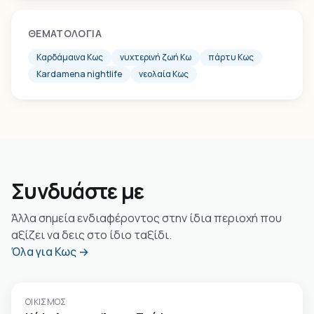
ΘΕΜΑΤΟΛΟΓΊΑ
Καρδάμαινα Κως
νυχτερινή ζωή Κω
πάρτυ Κως
Kardamena nightlife
νεολαία Κως
Συνδυάστε με
Άλλα σημεία ενδιαφέροντος στην ίδια περιοχή που
αξίζει να δεις στο ίδιο ταξίδι.
Όλα για Κως →
ΟΙΚΙΣΜΌΣ