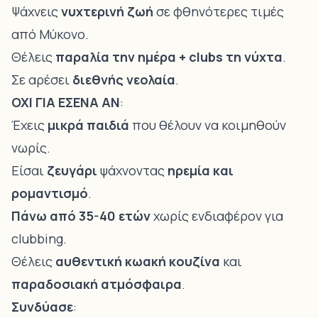
Ψάχνεις
νυχτερινή ζωή
σε φθηνότερες τιμές
από Μύκονο.
Θέλεις
παραλία την ημέρα + clubs τη νύχτα
.
Σε αρέσει
διεθνής νεολαία
.
ΟΧΙ ΓΙΑ ΕΣΕΝΑ ΑΝ
:
Έχεις
μικρά παιδιά
που θέλουν να κοιμηθούν
νωρίς.
Είσαι
ζευγάρι
ψάχνοντας
ηρεμία και
ρομαντισμό
.
Πάνω από 35-40 ετών
χωρίς ενδιαφέρον για
clubbing.
Θέλεις
αυθεντική κωακή κουζίνα
και
παραδοσιακή ατμόσφαιρα
.
Συνδύασε
: