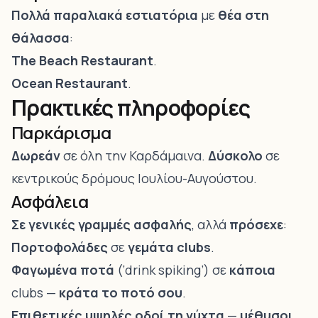
Πολλά παραλιακά εστιατόρια
με
θέα στη
θάλασσα
:
The Beach Restaurant
.
Ocean Restaurant
.
Πρακτικές πληροφορίες
Παρκάρισμα
Δωρεάν
σε όλη την Καρδάμαινα.
Δύσκολο
σε
κεντρικούς δρόμους Ιουλίου-Αυγούστου.
Ασφάλεια
Σε γενικές γραμμές ασφαλής
, αλλά
πρόσεχε
:
Πορτοφολάδες
σε
γεμάτα clubs
.
Φαγωμένα ποτά
(‘drink spiking’) σε
κάποια
clubs —
κράτα το ποτό σου
.
Επιθετικές υψηλές οδοί τη νύχτα
—
μέθυσοι