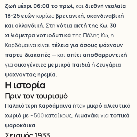
ζωή μέχρι 06:00 το πρωί
, και
διεθνή νεολαία
18-25 ετών
κυρίως
βρετανική, σκανδιναβική
και ολλανδική
. Στη
νότια ακτή της Κω
,
30
χιλιόμετρα νοτιοδυτικά
της Πόλης Κω, η
Καρδάμαινα είναι
τέλεια για όσους ψάχνουν
παρτυ-διακοπές
— και
σπίτι αποθαρρυντική
για
οικογένειες με μικρά παιδιά
ή
ζευγάρια
ψάχνοντας ηρεμία
.
Η ιστορία
Πριν τον τουρισμό
Παλαιότερη Καρδάμαινα
ήταν
μικρό αλιευτικό
χωριό
με ~500 κατοίκους.
Λιμανάκι
για
τοπικά
ψαροκάικα
.
Σεισμός 1933