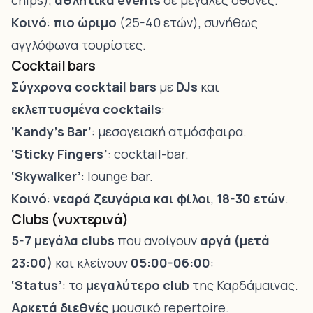
chips),
αθλητικά events
σε μεγάλες οθόνες.
Κοινό
:
πιο ώριμο
(25-40 ετών), συνήθως
αγγλόφωνα τουρίστες.
Cocktail bars
Σύγχρονα cocktail bars
με
DJs
και
εκλεπτυσμένα cocktails
:
‘Kandy’s Bar’
: μεσογειακή ατμόσφαιρα.
‘Sticky Fingers’
: cocktail-bar.
‘Skywalker’
: lounge bar.
Κοινό
:
νεαρά ζευγάρια και φίλοι
,
18-30 ετών
.
Clubs (νυχτερινά)
5-7 μεγάλα clubs
που ανοίγουν
αργά (μετά
23:00)
και κλείνουν
05:00-06:00
:
‘Status’
: το
μεγαλύτερο club
της Καρδάμαινας.
Αρκετά διεθνές
μουσικό repertoire.