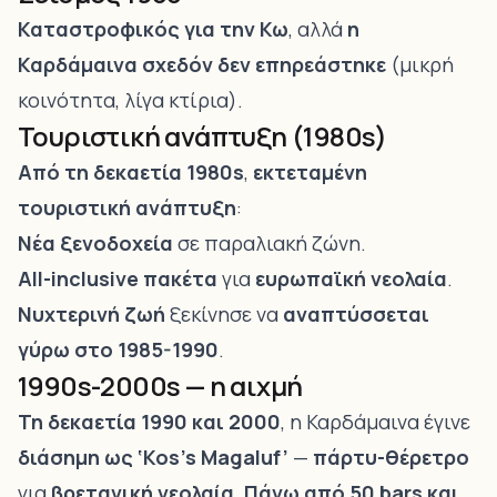
Καταστροφικός για την Κω
, αλλά
η
Καρδάμαινα
σχεδόν δεν επηρεάστηκε
(μικρή
κοινότητα, λίγα κτίρια).
Τουριστική ανάπτυξη (1980s)
Από τη δεκαετία 1980s
,
εκτεταμένη
τουριστική ανάπτυξη
:
Νέα ξενοδοχεία
σε παραλιακή ζώνη.
All-inclusive πακέτα
για
ευρωπαϊκή νεολαία
.
Νυχτερινή ζωή
ξεκίνησε να
αναπτύσσεται
γύρω στο 1985-1990
.
1990s-2000s — η αιχμή
Τη δεκαετία 1990 και 2000
, η Καρδάμαινα έγινε
διάσημη ως ‘Kos’s Magaluf’
—
πάρτυ-θέρετρο
για
βρετανική νεολαία
.
Πάνω από 50 bars και