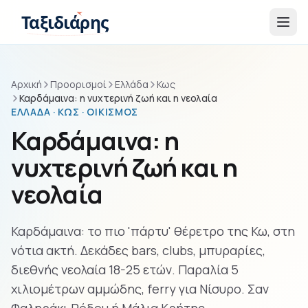
Παράβλεψη στο περιεχόμενο
Ταξιδιάρης
Αρχική
Προορισμοί
Ελλάδα
Κως
Καρδάμαινα: η νυχτερινή ζωή και η νεολαία
ΕΛΛΆΔΑ · ΚΩΣ · ΟΙΚΙΣΜΌΣ
Καρδάμαινα: η
νυχτερινή ζωή και η
νεολαία
Καρδάμαινα: το πιο 'πάρτυ' θέρετρο της Κω, στη
νότια ακτή. Δεκάδες bars, clubs, μπυραρίες,
διεθνής νεολαία 18-25 ετών. Παραλία 5
χιλιομέτρων αμμώδης, ferry για Νίσυρο. Σαν