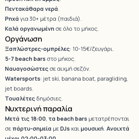
Πεντακάθαρα νερά
.
Ρηχά
για 30+ μέτρα (παιδιά).
Καλά οργανωμένη
σε όλο το μήκος.
Οργάνωση
Ξαπλώστρες-ομπρέλες
: 10-15€/ζευγάρι.
5-7 beach bars
στο μήκος.
Ναυαγοσώστες
σε αιχμή σεζόν.
Watersports
: jet ski, banana boat, paragliding,
jet boards.
Τουαλέτες
δημόσιες.
Νυχτερινή παραλία
Μετά τις 18:00
,
τα beach bars
μετατρέπονται
σε
πάρτυ-σημεία
με
DJs
και
μουσική
.
Ανοιχτά
μέχρι 02:00-03:00
.