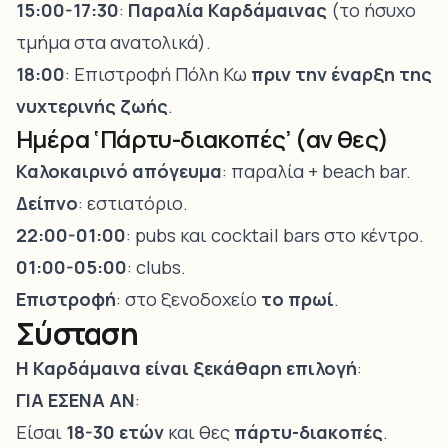
15:00-17:30
:
Παραλία Καρδάμαινας
(το ήσυχο
τμήμα στα ανατολικά).
18:00
: Επιστροφή Πόλη Κω
πριν την έναρξη της
νυχτερινής ζωής
.
Ημέρα ‘Πάρτυ-διακοπές’ (αν θες)
Καλοκαιρινό απόγευμα
: παραλία + beach bar.
Δείπνο
: εστιατόριο.
22:00-01:00
: pubs και cocktail bars στο κέντρο.
01:00-05:00
: clubs.
Επιστροφή
: στο ξενοδοχείο
το πρωί
.
Σύσταση
Η Καρδάμαινα είναι ξεκάθαρη επιλογή
:
ΓΙΑ ΕΣΕΝΑ ΑΝ
:
Είσαι
18-30 ετών
και θες
πάρτυ-διακοπές
.