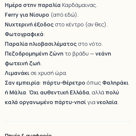
Ημέρα στην παραλία
Καρδάμαινας.
Ferry για Νίσυρο
(από εδώ).
Νυχτερινή έξοδος
στο κέντρο (αν θες).
Φωτογραφικά
:
Παραλία ηλιοβασιλέματος
στο νότο.
Πεζοδρομημένη ζώνη
το βράδυ —
νεάνη
φωτεινή ζωή
.
Λιμανάκι
σε χρυσή ώρα.
Σαν εμπειρία
:
πάρτυ-θέρετρο
όπως
Φαληράκι
ή Μάλια
.
Όχι αυθεντική Ελλάδα
, αλλά
πολύ
καλά οργανωμένο πάρτυ-νησί
για
νεολαία
.
Πηγές & αναφορές