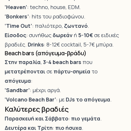
‘Heaven’
: techno, house, EDM.
‘Bonkers’
: hits του ραδιοφώνου.
‘Time Out’
: παλιότερο,
ζωντανό
.
Είσοδος
: συνήθως
δωρεάν
ή
5-10€
σε ειδικές
βραδιές.
Drinks
: 8-12€ cocktail, 5-7€ μπύρα.
Beach bars (απόγευμα-βράδυ)
Στην παραλία
,
3-4 beach bars
που
μετατρέπονται
σε
πάρτυ-σημεία
το
απόγευμα
:
‘Sandbar’
: μέχρι αργά.
‘Volcano Beach Bar’
: με
DJs το απόγευμα
.
Καλύτερες βραδιές
Παρασκευή και Σάββατο
:
πιο γεμάτα
.
Δευτέρα και Τρίτη
:
πιο ήσυχα
.