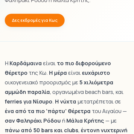
Φαληράκι Ρόδου ή Μάλια Κρήτης.
Δες εκδρομές για Κως
Η
Καρδάμαινα
είναι
το πιο διφορούμενο
θέρετρο
της Κω.
Η μέρα
είναι
ευχάριστο
οικογενειακό προορισμός με
5 χιλιόμετρα
αμμώδη παραλία
, οργανωμένα beach bars, και
ferries για Νίσυρο
.
Η νύχτα
μετατρέπεται σε
ένα από τα πιο ‘πάρτυ’ θέρετρα
του Αιγαίου —
σαν Φαληράκι Ρόδου
ή
Μάλια Κρήτης
— με
πάνω από 50 bars και clubs
,
έντονη νυχτερινή