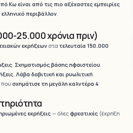
από Κω
είναι από τις πιο αξέχαστες εμπειρίες
ε
ελληνικό περιβάλλον
.
000-25.000 χρόνια πριν)
τειακών εκρήξεων
στα
τελευταία 150.000
ήξεις
.
Σχηματισμός βάσης ηφαιστείου
.
ήξεις
.
Λάβα δαβιτική και ρυωλιτική
.
που
σχημάτισε τη μεγάλη καλντέρα 4
στηριότητα
ηριωμένες εκρήξεις
— όλες
φρεατικές
(έκρηξη