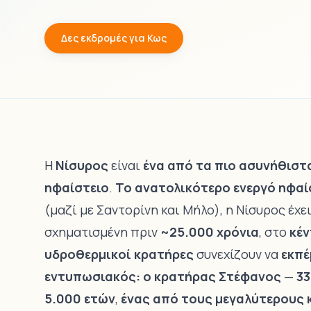
Δες εκδρομές για Κως
Η
Νίσυρος
είναι
ένα από τα πιο ασυνήθιστ
ηφαίστειο
.
Το ανατολικότερο ενεργό ηφαί
(μαζί με Σαντορίνη και Μήλο), η Νίσυρος έχε
σχηματισμένη πριν
~25.000 χρόνια
, στο
κέ
υδροθερμικοί κρατήρες
συνεχίζουν να
εκπέ
εντυπωσιακός: ο κρατήρας Στέφανος
—
33
5.000 ετών
,
ένας από τους μεγαλύτερους 