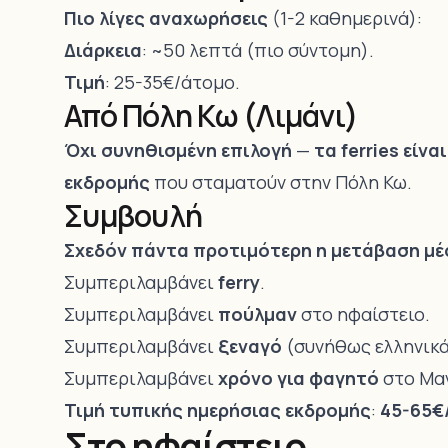
Πιο λίγες αναχωρήσεις
(1-2 καθημερινά):
Διάρκεια
: ~50 λεπτά (πιο σύντομη).
Τιμή
: 25-35€/άτομο.
Από Πόλη Κω (Λιμάνι)
Όχι συνηθισμένη επιλογή
—
τα ferries είναι
εκδρομής
που σταματούν στην Πόλη Κω.
Συμβουλή
Σχεδόν πάντα προτιμότερη η μετάβαση μέ
Συμπεριλαμβάνει
ferry
.
Συμπεριλαμβάνει
πούλμαν
στο ηφαίστειο.
Συμπεριλαμβάνει
ξεναγό
(συνήθως ελληνικά 
Συμπεριλαμβάνει
χρόνο για φαγητό
στο Μα
Τιμή τυπικής ημερήσιας εκδρομής
:
45-65€
Στο ηφαίστειο