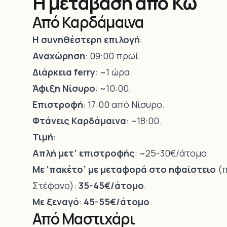
Η μετάβαση από Κω
Από Καρδάμαινα
Η συνηθέστερη επιλογή
:
Αναχώρηση
: 09:00 πρωί.
Διάρκεια ferry
: ~1 ώρα.
Άφιξη Νίσυρο
: ~10:00.
Επιστροφή
: 17:00 από Νίσυρο.
Φτάνεις
Καρδάμαινα
: ~18:00.
Τιμή
:
Απλή μετ’ επιστροφής
: ~25-30€/άτομο.
Με ‘πακέτο’ με μεταφορά στο ηφαίστειο
(π
Στέφανο):
35-45€/άτομο
.
Με ξεναγό
:
45-55€/άτομο
.
Από Μαστιχάρι