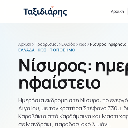
Παράβλεψη στο περιεχόμενο
Ταξιδιάρης
Αρχική
Αρχική
Προορισμοί
Ελλάδα
Κως
Νίσυρος: ημερήσια
ΕΛΛΆΔΑ · ΚΩΣ · ΤΟΠΌΣΗΜΟ
Νίσυρος: ημε
ηφαίστειο
Ημερήσια εκδρομή στη Νίσυρο: το ενεργ
Αιγαίου, με τον κρατήρα Στέφανο 330μ. δ
Καραβάκια από Καρδάμαινα και Μαστιχάρι
σε Μανδράκι, παραδοσιακό λιμάνι.