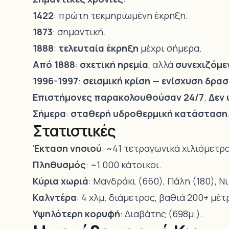
1422
: πρώτη τεκμηριωμένη έκρηξη.
1873
: σημαντική.
1888
:
τελευταία έκρηξη
μέχρι σήμερα.
Από 1888
:
σχετική ηρεμία
, αλλά
συνεχιζόμε
1996-1997
:
σεισμική κρίση
—
ενίσχυση δρα
Επιστήμονες παρακολουθούσαν 24/7
.
Δεν 
Σήμερα
:
σταθερή υδροθερμική κατάσταση
Στατιστικές
Έκταση νησιού
: ~41 τετραγωνικά χιλιόμετρα
Πληθυσμός
: ~1.000 κάτοικοι.
Κύρια χωριά
: Μανδράκι (660), Πάλη (180), Νι
Καλντέρα
: 4 χλμ. διάμετρος, βαθιά 200+ μέτ
Υψηλότερη κορυφή
: Διαβάτης (698μ.).