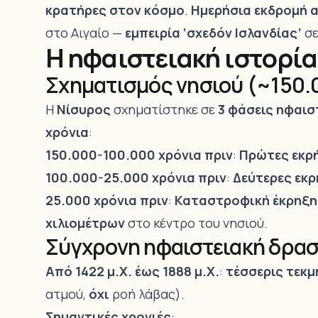
κρατήρες στον κόσμο
.
Ημερήσια εκδρομή 
στο Αιγαίο —
εμπειρία ‘σχεδόν Ισλανδίας’
σ
Η ηφαιστειακή ιστορία
Σχηματισμός νησιού (~150.
Η
Νίσυρος
σχηματίστηκε σε
3 φάσεις ηφαισ
χρόνια
:
150.000-100.000 χρόνια πριν
:
Πρώτες εκρ
100.000-25.000 χρόνια πριν
:
Δεύτερες εκρ
25.000 χρόνια πριν
:
Καταστροφική έκρηξη
χιλιομέτρων
στο κέντρο του νησιού.
Σύγχρονη ηφαιστειακή δρα
Από 1422 μ.Χ. έως 1888 μ.Χ.
:
τέσσερις τεκμ
ατμού,
όχι
ροή λάβας).
Σημαντικές χρονιές
: