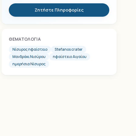
Ζητήστε Πληροφορίες
ΘΕΜΑΤΟΛΟΓΊΑ
Νίσυρος ηφαίστειο
Stefanos crater
Μανδράκι Νισύρου
ηφαίστειο Αιγαίου
ημερήσια Νίσυρος