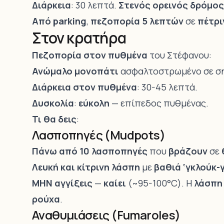
Διάρκεια
: 30 λεπτά.
Στενός ορεινός δρόμος
Από parking
,
πεζοπορία 5 λεπτών
σε
πέτρι
Στον κρατήρα
Πεζοπορία στον πυθμένα
του Στέφανου:
Ανώμαλο μονοπάτι
ασφαλτοστρωμένο σε ση
Διάρκεια στον πυθμένα
: 30-45 λεπτά.
Δυσκολία
:
εύκολη
— επίπεδος πυθμένας.
Τι θα δεις
:
Λασποπηγές (Mudpots)
Πάνω από 10 λασποπηγές
που
βράζουν
σε
Λευκή και κίτρινη λάσπη
με
βαθιά ‘γκλούκ-
ΜΗΝ αγγίξεις
—
καίει
(~95-100°C). Η
λάσπη 
ρούχα
.
Αναθυμιάσεις (Fumaroles)