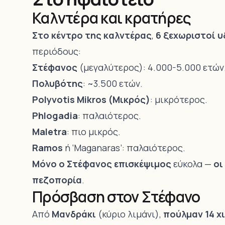
Καλντέρα και κρατήρες
Στο κέντρο της καλντέρας
,
6 ξεχωριστοί 
περιόδους:
Στέφανος
(μεγαλύτερος): 4.000-5.000 ετών
Πολυβότης
: ~3.500 ετών.
Polyvotis Mikros (Μικρός)
: μικρότερος.
Phlogadia
: παλαιότερος.
Maletra
: πιο μικρός.
Ramos
ή ‘Maganaras’: παλαιότερος.
Μόνο ο Στέφανος επισκέψιμος
εύκολα —
οι
πεζοπορία
.
Πρόσβαση στον Στέφανο
Από
Μανδράκι
(κύριο λιμάνι),
πούλμαν 14 χ