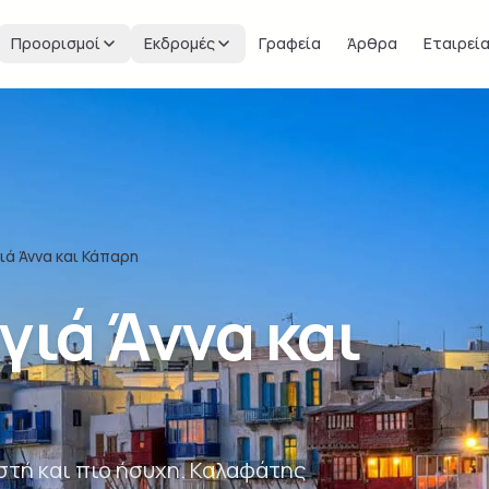
Προορισμοί
Εκδρομές
Γραφεία
Άρθρα
Εταιρεί
ιά Άννα και Κάπαρη
γιά Άννα και
στή και πιο ήσυχη. Καλαφάτης