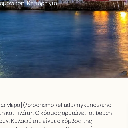
απομόνωση, Κάπαρη για
νω Μερά](/proorismoi/ellada/mykonos/ano-
κτή και πλάτη. Ο κόσμος αραιώνει, οι beach
τουν. Καλαφάτης είναι ο κόμβος της