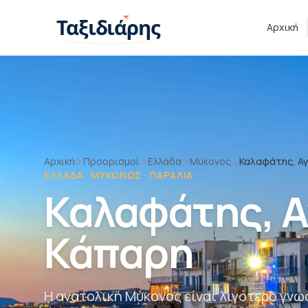
Παράβλεψη στο περιεχόμενο
Ταξιδιάρης
Αρχική
Αρχική
Προορισμοί
Ελλάδα
Μύκονος
Καλαφάτης, Αγ
ΕΛΛΆΔΑ · ΜΎΚΟΝΟΣ · ΠΑΡΑΛΊΑ
Καλαφάτης, Α
Κάπαρη
Η ανατολική Μύκονος είναι λιγότερο γνω