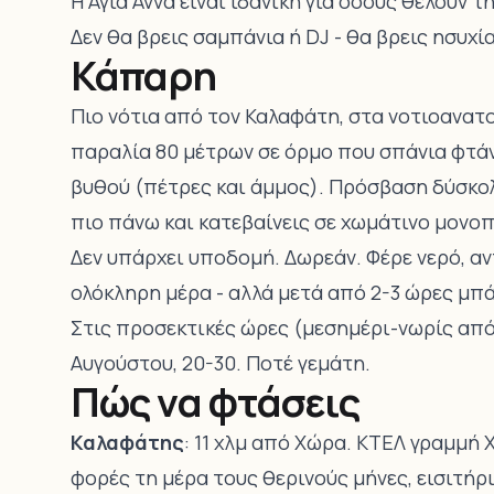
Η Αγιά Άννα είναι ιδανική για όσους θέλουν 
Δεν θα βρεις σαμπάνια ή DJ - θα βρεις ησυχία
Κάπαρη
Πιο νότια από τον Καλαφάτη, στα νοτιοανατο
παραλία 80 μέτρων σε όρμο που σπάνια φτάνε
βυθού (πέτρες και άμμος). Πρόσβαση δύσκο
πιο πάνω και κατεβαίνεις σε χωμάτινο μονοπ
Δεν υπάρχει υποδομή. Δωρεάν. Φέρε νερό, αντ
ολόκληρη μέρα - αλλά μετά από 2-3 ώρες μπάν
Στις προσεκτικές ώρες (μεσημέρι-νωρίς απόγ
Αυγούστου, 20-30. Ποτέ γεμάτη.
Πώς να φτάσεις
Καλαφάτης
: 11 χλμ από Χώρα. ΚΤΕΛ γραμμή
φορές τη μέρα τους θερινούς μήνες, εισιτήρι