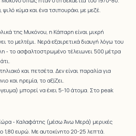
τη Μύκονο όπως ήταν στη δεκαετία του 1970-80.
, ψιλό κύμα και ένα τσιπουράκι με μεζέ.
λικά της Μυκόνου, η Κάπαρη είναι μικρή
ι το μελτέμι. Νερά εξαιρετικά διαυγή λόγω του
λη - το ασφαλτοστρωμένο τέλειωνει 500 μέτρα
άτι.
ηλιακό και πετσέτα. Δεν είναι παραλία για
ιο και ηρεμία, το αξίζει.
ευμα) μπορεί να έχει 5-10 άτομα. Στο peak
 Χώρα - Καλαφάτης (μέσω Άνω Μερά) μερικές
ο 1,80 ευρώ. Με αυτοκίνητο 20-25 λεπτά.