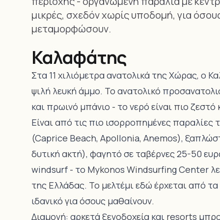
περιοχής - οργανωμένη παραλία με κέντρο
μικρές, σχεδόν χωρίς υποδομή, για όσου
μεταμορφώσουν.
Καλαφάτης
Στα 11 χιλιόμετρα ανατολικά της
Χώρας
, ο Κ
ψιλή λευκή άμμο. Το ανατολικό προσανατολισ
και πρωινό μπάνιο - το νερό είναι πιο ζεστό 
Είναι από τις πιο ισορροπημένες παραλίες 
(Caprice Beach, Apollonia, Anemos), ξαπλώσ
δυτική ακτή), φαγητό σε ταβέρνες 25-50 ευρ
windsurf - το Mykonos Windsurfing Center λε
της Ελλάδας. Το μελτέμι εδώ έρχεται από τα
ιδανικό για όσους μαθαίνουν.
Διαμονή: αρκετά ξενοδοχεία και resorts μπρ