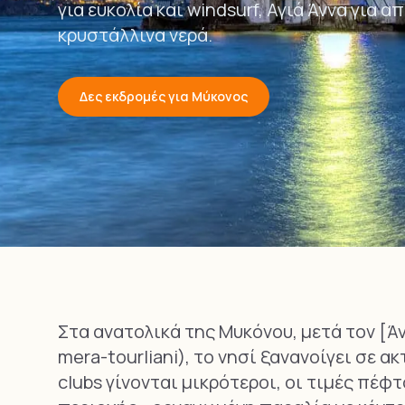
για ευκολία και windsurf, Αγιά Άννα για 
κρυστάλλινα νερά.
Δες εκδρομές για Μύκονος
Στα ανατολικά της Μυκόνου, μετά τον [Ά
mera-tourliani), το νησί ξανανοίγει σε α
clubs γίνονται μικρότεροι, οι τιμές πέφ