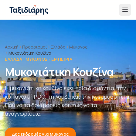
Παράβλεψη στο περιεχόμενο
Ταξιδιάρης
Αρχική
Προορισμοί
Ελλάδα
Μύκονος
Μυκονιάτικη Κουζίνα
ΕΛΛΆΔΑ · ΜΎΚΟΝΟΣ · ΕΜΠΕΙΡΊΑ
Μυκονιάτικη Κουζίνα
Η μυκονιάτικη κουζίνα έχει τρία διαμάντια: την
κοπανιστή PDO, τη λούζα και την κρεμμυδόπιτα.
Πού να τα δοκιμάσεις και πώς να τα
αναγνωρίσεις.
Δες εκδρομές για Μύκονος