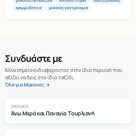
μυκονιάτικη κουζίνα
κοπανιστή pdo
λούζα μύκονος
κρεμμυδόπιτα
μύκονος γαστρονομία
Συνδυάστε με
Άλλα σημεία ενδιαφέροντος στην ίδια περιοχή που
αξίζει να δεις στο ίδιο ταξίδι.
Όλα για Μύκονος →
ΟΙΚΙΣΜΌΣ
Άνω Μερά και Παναγία Τουρλιανή