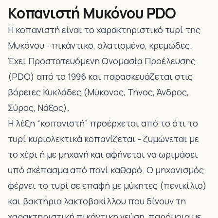
Κοπανιστή Μυκόνου PDO
Η κοπανιστή είναι το χαρακτηριστικό τυρί της
Μυκόνου - πικάντικο, αλατισμένο, κρεμώδες.
Έχει Προστατευόμενη Ονομασία Προέλευσης
(PDO) από το 1996 και παρασκευάζεται στις
βόρειες Κυκλάδες (Μύκονος, Τήνος, Άνδρος,
Σύρος, Νάξος).
Η λέξη “κοπανιστή” προέρχεται από το ότι το
τυρί κυριολεκτικά κοπανίζεται - ζυμώνεται με
το χέρι ή με μηχανή και αφήνεται να ωριμάσει
υπό σκέπασμα από πανί καθαρό. Ο μηχανισμός
φέρνει το τυρί σε επαφή με μύκητες (πενικίλιο)
και βακτήρια λακτοβακίλλου που δίνουν τη
χαρακτηριστική πικάντικη γεύση, παρόμοια με