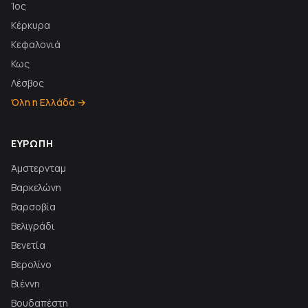
Ίος
Κέρκυρα
Κεφαλονιά
Κως
Λέσβος
Όλη η Ελλάδα →
ΕΥΡΏΠΗ
Άμστερνταμ
Βαρκελώνη
Βαρσοβία
Βελιγράδι
Βενετία
Βερολίνο
Βιέννη
Βουδαπέστη