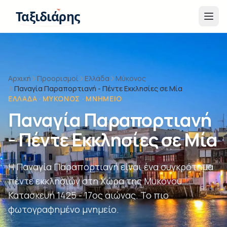
Παράβλεψη στο περιεχόμενο
Ταξιδιάρης
Αρχική
Προορισμοί
Ελλάδα
Μύκονος
Παναγία Παραπορτιανή - Πέντε Εκκλησίες σε Μία
ΕΛΛΆΔΑ · ΜΎΚΟΝΟΣ · ΜΝΗΜΕΊΟ
Παναγία Παραπορτιανή
- Πέντε Εκκλησίες σε Μία
Η Παναγία Παραπορτιανή είναι ένα συγκρότημα
πέντε εκκλησιών στη Χώρα της Μυκόνου.
Κατασκευή 1425 - 17ος αιώνας. Το πιο
φωτογραφημένο μνημείο.