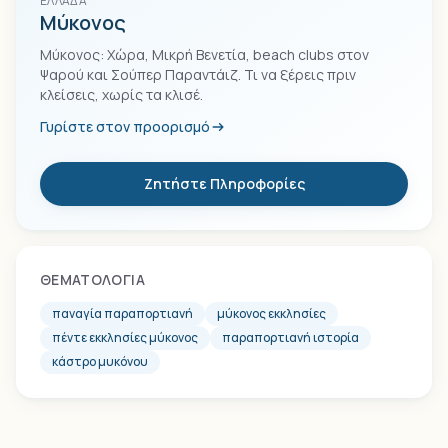
ΕΛΛΆΔΑ
Μύκονος
Μύκονος: Χώρα, Μικρή Βενετία, beach clubs στον
Ψαρού και Σούπερ Παραντάιζ. Τι να ξέρεις πριν
κλείσεις, χωρίς τα κλισέ.
Γυρίστε στον προορισμό
Ζητήστε Πληροφορίες
ΘΕΜΑΤΟΛΟΓΊΑ
παναγία παραπορτιανή
μύκονος εκκλησίες
πέντε εκκλησίες μύκονος
παραπορτιανή ιστορία
κάστρο μυκόνου